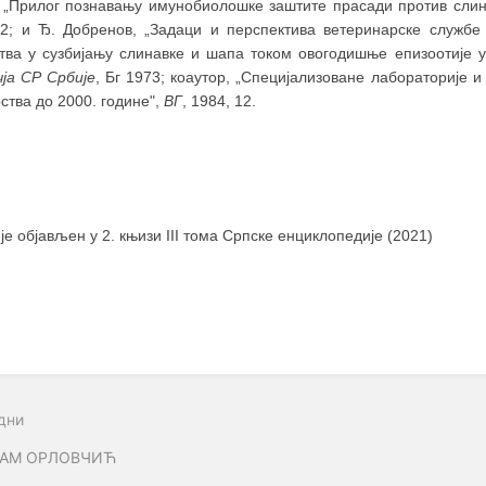
 „Прилог познавању имунобиолошке заштите прасади против слина
 2; и Ђ. Добренов, „Задаци и перспектива ветеринарске служб
ства у сузбијању слинавке и шапа током овогодишње епизоотије у
чја СР Србије
, Бг 1973; коаутор, „Специјализоване лабораторије и
ства до 2000. године",
ВГ
, 1984, 12.
 је објављен у 2. књизи III тома Српске енциклопедије (2021)
дни
ЈАМ ОРЛОВЧИЋ