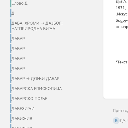
ДЕЛА:
Слово Д
1971,
Д
„Иску
подру
ДАБА, ХРОМИ → ДАЈБОГ;
сточар
НАТПРИРОДНА БИЋА
ДАБАР
ДАБАР
ДАБАР
*Текст
ДАБАР
Enter
section
ДАБАР → ДОЊИ ДАБАР
select
mode
ДАБАРСКА ЕПИСКОПИЈА
ДАБАРСКО ПОЉЕ
ДАБЕЗИЋИ
Претхо
ДАБИЖИВ
ДУ