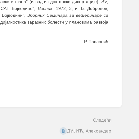
вке и шапа" (извод из докторске дисертације),
АV
,
е САП Војводине",
Весник
, 1972, 3; и Ђ. Добренов,
 Војводини",
Зборник Семинара за ветеринаре са
 дијагностика заразних болести у плановима развоја
Р. Павловић
Следећи
ДУЈИЋ, Александар