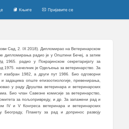
це
Књиге
Пријавите се
 Нови Сад, 2. IX 2018). Дипломирао на Ветеринарском
ле дипломирања радио је у Општини Бечеј, а затим
д 1965. радио у Покрајинском секретаријату за
од 1975. начелник је Одељења за ветеринарство. За
т изабран 1982, а други пут 1986. Био одговорни
 и задацима опште епизоотиологије, превенирања,
вовао у раду Друштва ветеринара и ветеринарских
ама. Био члан Савезне комисије за ветеринарство,
комитета за пољопривреду, и др. За запажени рад и
ом IV и V Конгреса ветеринара и ветеринарских
у Београду, Плакету за рад и допринос развоју