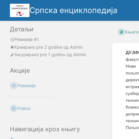
Српска енциклопедија
Детаљи
Књиге
Ревизија #1
Креирано
pre 2 godine
oд
Admin
ДУЈИН
Ажурирано
pre 1 godinu
од
Admin
факул
Нови 
Акције
пољоп
дирек
Ревизије
истра
сузби
техни
Комис
Извоз
допри
техни
Пољоп
Навигација кроз књигу