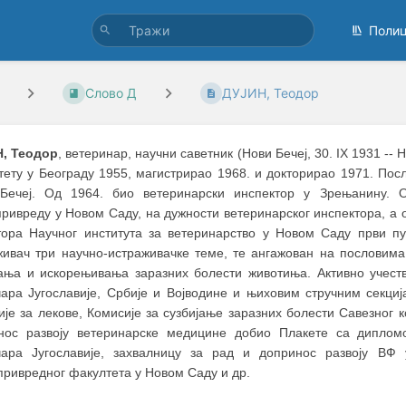
Поли
Слово Д
ДУЈИН, Теодор
, Теодор
, ветеринар, научни саветник (Нови Бечеј, 30. IX 1931 --
тету у Београду 1955, магистрирао 1968. и докторирао 1971. Пос
Бечеј. Од 1964. био ветеринарски инспектор у Зрењанину. О
ривреду у Новом Саду, на дужности ветеринарског инспектора, а 
тора Научног института за ветеринарство у Новом Саду први пу
живач три научно-истраживачке теме, те ангажован на пословима
јања и искорењивања заразних болести животиња. Активно учест
чара Југославије, Србије и Војводине и њиховим стручним секциј
ије за лекове, Комисије за сузбијање заразних болести Савезног 
нос развоју ветеринарске медицине добио Плакете са диплом
чара Југославије, захвалницу за рад и допринос развоју ВФ 
ривредног факултета у Новом Саду и др.