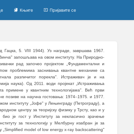
це
Књиге
Пријавите се
 Гацка, 5. VIII 1944). Уз награде, завршава 1967.
 „Винча" запошљава на овом институту. На Природно-
живачки рад започео пројектом „Фундаментални и
упом проблемима заснивања квантне механике са
гнала различитог порекла". Истраживач је и на
ија наука). Од 2011. води пројекат „Истраживања
та примене у квантним технологијама". Већ први
јне позиве на научна гостовања: 1974
–
1975. и 1977.
чком институту „Јофе" у Лењинграду (Петрограду), а
родном центру за теоријску физику у Трсту, као и у
. био је гост у Институту за некласично зрачење
ституту за технологију у Мелбурну изабран је за
Simplified model of low energy x-ray backscattering"