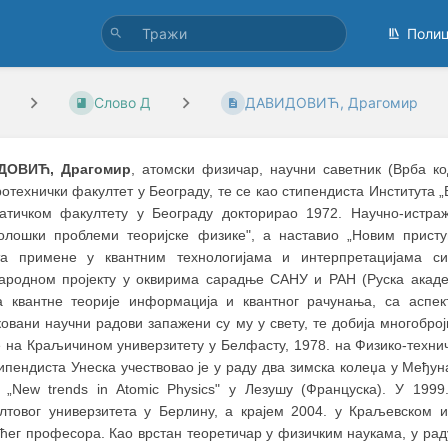
Поли
Слово Д
ДАВИДОВИЋ, Драгомир
ДОВИЋ, Драгомир
, атомски физичар, научни саветник (Врба код
отехнички факултет у Београду, те се као стипендиста Института
атичком факултету у Београду докторирао 1972. Научно-истра
олошки проблеми теоријске физике", а наставио „Новим прист
та примене у квантним технологијама и интерпретацијама си
ародном пројекту у оквирима сарадње САНУ и РАН (Руска академ
а квантне теорије информација и квантног рачунања, са аспек
овани научни радови запажени су му у свету, те добија многобро
е на Краљичином универзитету у Белфасту, 1978. на Физико-техни
ипендиста Унеска учествовао је у раду два зимска колеџа у Међуна
 „New trends in Atomic Physics" у Лезушу (Француска). У 1999
лтовог универзитета у Берлину, а крајем 2004. у Краљевском ин
ућег професора. Као врстан теоретичар у физичким наукама, у раду „