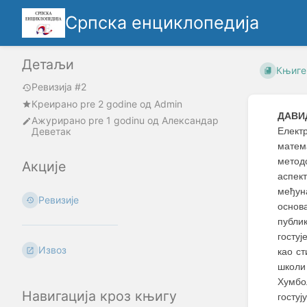
Српска енциклопедија
Детаљи
Књиге
Ревизија #2
Креирано
pre 2 godine
oд
Admin
ДАВИ
Ажурирано
pre 1 godinu
од
Александар
Деветак
Електр
матем
метод
Акције
аспек
међун
Ревизије
основ
публик
гостуј
Извоз
као ст
школи
Хумбо
Навигација кроз књигу
гостуј