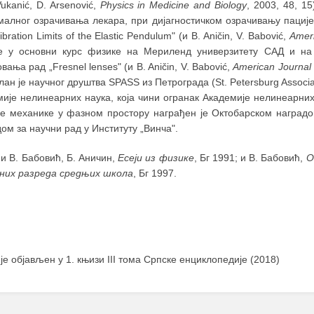
Vukanić, D. Arsenović,
Physics in Medicine and Biology
, 2003, 48, 1
малног озрачивања лекара, при дијагностичком озрачивaњу пације
ibration Limits of the Elastic Pendulum" (и B. Aničin, V. Babović,
Ameri
е у основни курс физике на Мериленд универзитету САД и на 
вања рад „Fresnel lenses" (и B. Aničin, V. Babović,
American Journal 
лан је научног друштва SPASS из Петрограда (St. Petersburg Associat
мије нелинеарних наука, која чини огранак Академије нелинеарних
не механике у фазном простору награђен је Октобарском наградо
ом за научни рад у Институту „Винча".
и В. Бабовић, Б. Аничин,
Есеји из физике
, Бг 1991; и В. Бабовић,
О
них разреда средњих школа
, Бг 1997.
 је објављен у 1. књизи III тома Српске енциклопедије (2018)