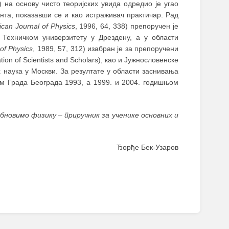
5) на основу чисто теоријских увида одредио је угао
нта, показавши се и као истраживач практичар. Рад
can Journal of Physics
, 1996, 64, 338) препоручен је
Техничком универзитету у Дрездену, а у области
of Physics
, 1989, 57, 312) изабран је за препоручени
ion of Scientists and Scholars), као и Јужнословенске
 наука у Москви. За резултате у области заснивања
м Града Београда 1993, а 1999. и 2004. годишњом
бновимо физику
–
приручник за ученике основних и
Ђорђе Бек-Узаров