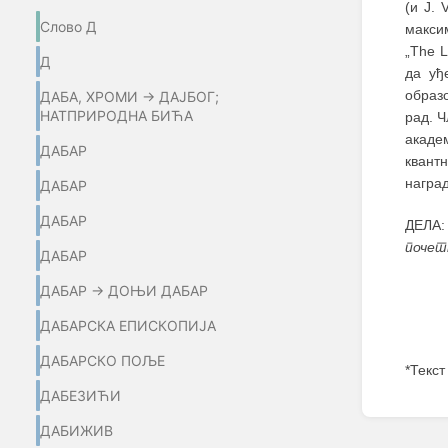
(и J. 
Слово Д
макси
„The L
Д
да уђ
образо
ДАБА, ХРОМИ → ДАЈБОГ;
НАТПРИРОДНА БИЋА
рад. Ч
акаде
ДАБАР
квант
наград
ДАБАР
ДАБАР
ДЕЛА: 
почет
ДАБАР
ДАБАР → ДОЊИ ДАБАР
ДАБАРСКА ЕПИСКОПИЈА
ДАБАРСКО ПОЉЕ
*Текст
ДАБЕЗИЋИ
Enter
section
ДАБИЖИВ
select