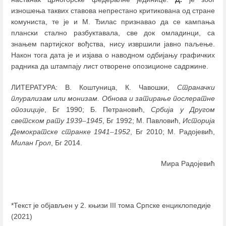
изношења таквих ставова непрестано критикована од стране
комуниста, те је и М. Ђилас признавао да се кампања
плански стално разбуктавала, све док омладинци, са
знањем партијског вођства, нису извршили јавно паљење.
Након тога дата је и изјава о наводном одбијању графичких
радника да штампају лист отворене опозиционе садржине.
ЛИТЕРАТУРА: В. Коштуница, К. Чавошки,
Страначки
плурализам или монизам. Обнова и затирање послератне
опозиције
, Бг 1990; Б. Петрановић,
Србија у Другом
светском рату 1939
–
1945
, Бг 1992; М. Павловић,
Историја
Демократске странке 1941
–
1952
, Бг 2010; М. Радојевић,
Милан Грол
, Бг 2014.
Мира Радојевић
*Текст је објављен у 2. књизи III тома Српске енциклопедије
(2021)