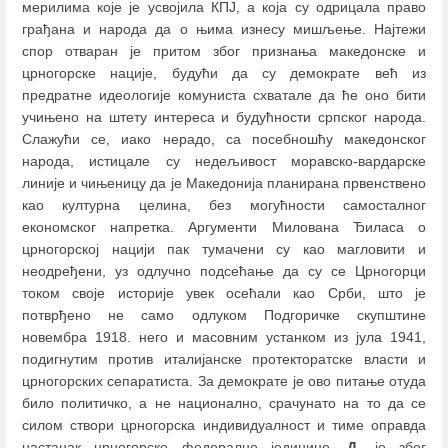
мерилима које је усвојила КПЈ, а која су одрицала право
грађана и народа да о њима изнесу мишљење. Најтежи
спор отваран је притом због признања македонске и
црногорске нације, будући да су демократе већ из
предратне идеологије комуниста схватале да ће оно бити
учињено на штету интереса и будућности српског народа.
Слажући се, иако нерадо, са посебношћу македонског
народа, истицале су недељивост моравско-вардарске
линије и чињеницу да је Македонија планирана првенствено
као културна целина, без могућности самосталног
економског напретка. Аргументи Милована Ђиласа о
црногорској нацији пак тумачени су као магловити и
неодређени, уз одлучно подсећање да су се Црногорци
током своје историје увек осећали као Срби, што је
потврђено не само одлуком Подгоричке скупштине
новембра 1918. него и масовним устанком из јула 1941,
подигнутим против италијанске протекторатске власти и
црногорских сепаратиста. За демократе је ово питање отуда
било политичко, а не национално, срачунато на то да се
силом створи црногорска индивидуалност и тиме оправда
настанак црногорске федералне јединице.
Д.
је због