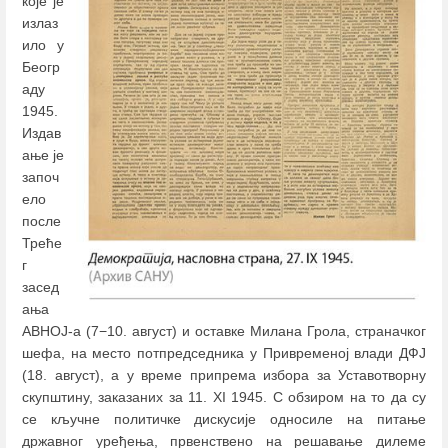
које је
излаз
ило у
Беогр
аду
1945.
Издав
ање је
започ
ело
после
Треће
г
засед
ања
АВНОЈ-а (7−10. август) и оставке Милана Грола, страначког
шефа, на место потпредседника у Привременој влади ДФЈ
(18. август), а у време припрема избора за Уставотворну
скупштину, заказаних за 11. XI 1945. С обзиром на то да су
се кључне политичке дискусије односиле на питање
државног уређења, првенствено на решавање дилеме