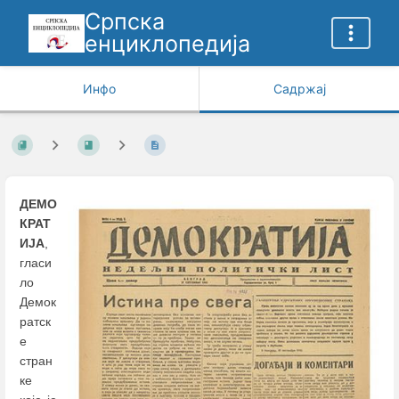
Српска
енциклопедија
Инфо
Садржај
ДЕМО
КРАТ
ИЈА
,
гласи
ло
Демок
ратск
е
стран
ке