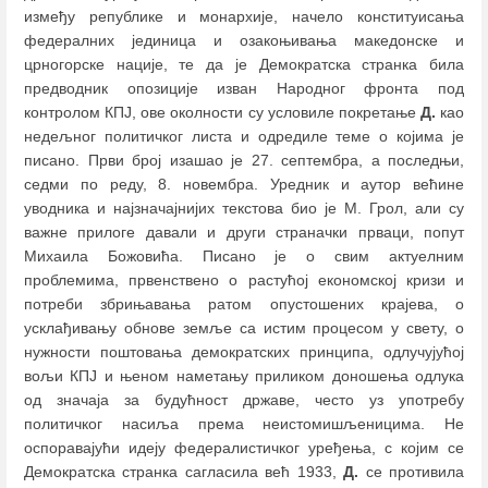
између републике и монархије, начело конституисања
федералних јединица и озакоњивања македонске и
црногорске нације, те да је Демократска странка била
предводник опозиције изван Народног фронта под
контролом КПЈ, ове околности су условиле покретање
Д.
као
недељног политичког листа и одредиле теме о којима је
писано. Први број изашао је 27. септембра, а последњи,
седми по реду, 8. новембра. Уредник и аутор већине
уводника и најзначајнијих текстова био је М. Грол, али су
важне прилоге давали и други страначки прваци, попут
Михаила Божовића. Писано је о свим актуелним
проблемима, првенствено о растућој економској кризи и
потреби збрињавања ратом опустошених крајева, о
усклађивању обнове земље са истим процесом у свету, о
нужности поштовања демократских принципа, одлучујућој
вољи КПЈ и њеном наметању приликом доношења одлука
од значаја за будућност државе, често уз употребу
политичког насиља према неистомишљеницима. Не
оспоравајући идеју федералистичког уређења, с којим се
Демократска странка сагласила већ 1933,
Д.
се противила