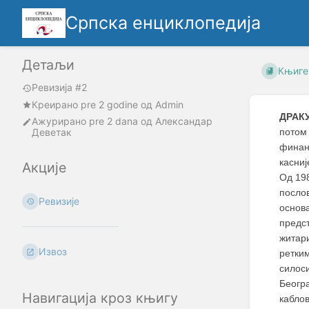
Српска енциклопедија
Детаљи
Књиге
Ревизија #2
Креирано
pre 2 godine
oд
Admin
ДРАК
Ажурирано
pre 2 dana
од
Александар
Деветак
потом
финанс
касниј
Акције
Од 198
послов
Ревизије
основа
предс
житар
Извоз
ретки
силос
Беогр
Навигација кроз књигу
каблов