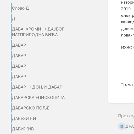
извор
Слово Д
2019. 
eлект
Д
канди
децем
ДАБА, ХРОМИ → ДАЈБОГ;
НАТПРИРОДНА БИЋА
првак 
ДАБАР
ИЗВОР
ДАБАР
ДАБАР
ДАБАР
*Текст
ДАБАР → ДОЊИ ДАБАР
Enter
ДАБАРСКА ЕПИСКОПИЈА
section
select
ДАБАРСКО ПОЉЕ
mode
Претхо
ДАБЕЗИЋИ
ДРА
ДАБИЖИВ