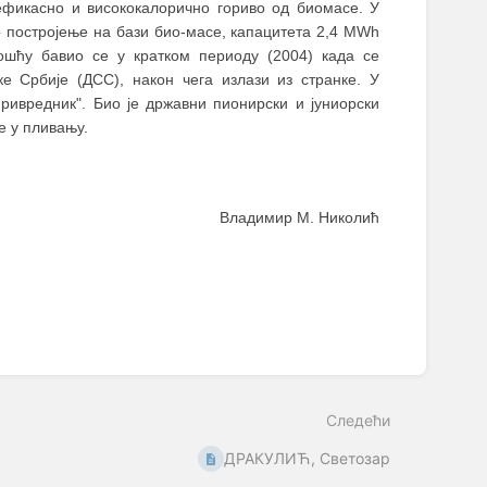
ефикасно и висококалорично гориво од биомасе. У
но постројење на бази био-масе, капацитета 2,4 МWh
ошћу бавио се у кратком периоду (2004) када се
е Србије (ДСС), након чега излази из странке. У
ривредник". Био је државни пионирски и јуниорски
е у пливању.
Владимир М. Николић
Следећи
ДРАКУЛИЋ, Светозар