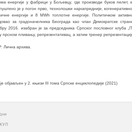
има енергије у фабрици у Бољевцу, где производи буков пелет, 
пуштено је у погон прво, технолошки најнапредније, когенератив
ричне енергије и 8 МWh топлотне енергије. Политичком активн
довао за градоначелника Београда као члан Демократске странк
бру 2016. изабран је за председника Српског пословног клуба „П
у прсном пливању, репрезентативац, а затим тренер репрезентациј
: Лична архива.
 је објављен у 2. књизи III тома Српске енциклопедије (2021)
дни
КУЛ