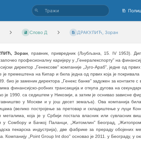
Поли
Слово Д
ДРАКУЛИЋ, Зоран
УЛИЋ, Зоран
, правник, привредник (Љубљана, 15. IV 1953). Д
 започео професионалну каријеру у „Генералекспорту" на финанси
ијски директор „Генексове" компаније „Југо-Араб", једне од првих
е је премештена на Кипар и била једна од првих која је покривал
9. био је заменик директора „Генекс банке" задужен за контакте 
има финансијско-робних трансакција и откупа дугова на секундарно
о је 1990. са седиштем у Никозији, а затим је оснивао зависне фир
тавништво у Москви и у још десет земаља). Ова компанија била 
ицама (велико постројење за претовар и складиштење у луци Кон
м металима, која је у Србији постала власник или сувласник ви
и у Сомбору и Бачкој Паланци, „Житомлин" Београд, „Житопром
адска пекарска индустрија), две фабрике за прераду обојених м
а. Компанију „Point Group Int doo" основао је 2011. у Београду, у о