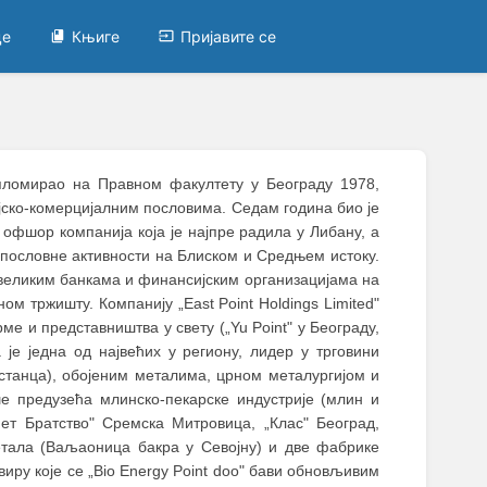
це
Књиге
Пријавите се
ипломирао на Правном факултету у Београду 1978,
јско-комерцијалним пословима. Седам година био је
 офшор компанија која је најпре радила у Либану, a
а пословне активности на Блиском и Средњем истоку.
с великим банкама и финансијским организацијама на
м тржишту. Компанију „East Point Holdings Limited"
ме и представништва у свету („Yu Point" у Београду,
је једна од највећих у региону, лидер у трговини
станца), обојеним металима, црном металургијом и
ше предузећа млинско-пекарске индустрије (млин и
ет Братство" Сремска Митровица, „Клас" Београд,
етала (Ваљаоница бакра у Севојну) и две фабрике
квиру које се „Bio Energy Point doo" бави обновљивим