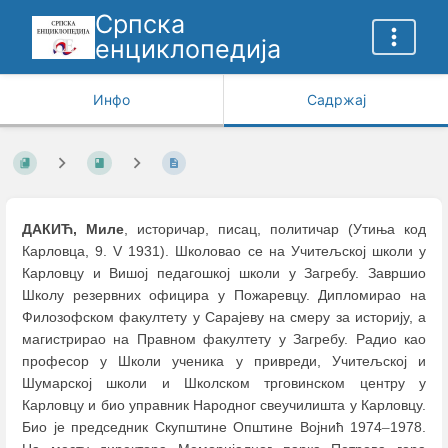
Српска
енциклопедија
Инфо
Садржај
ДАКИЋ, Миле
, историчар, писац, политичар (Утиња код
Карловца, 9. V 1931). Школовао се на Учитељској школи у
Карловцу и Вишој педагошкој школи у Загребу. Завршио
Школу резервних официра у Пожаревцу. Дипломирао на
Филозофском факултету у Сарајеву на смеру за историју, а
магистрирао на Правном факултету у Загребу. Радио као
професор у Школи ученика у привреди, Учитељској и
Шумарској школи и Школском трговинском центру у
Карловцу и био управник Народног свеучилишта у Карловцу.
Био је председник Скупштине Општине Војнић 1974
–
1978.