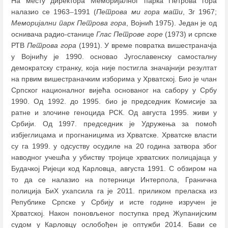
На месту директора Меморијалног парка Петрова гора
налазио се 1963
–
1991 (
Петрова ми гора мати
, Зг 1967;
Меморијални парк Петрова гора
, Војнић 1975). Један је од
оснивача радио-станице
Глас Петрове горе
(1973) и српске
РТВ
Петрова гора
(1991). У време повратка вишестраначја
у Војнићу је 1990. основао Југославенску самосталну
демократску странку, која није постигла значајнији резултат
на првим вишестраначким изборима у Хрватској. Био је члан
Српског националног вијећа основаног на сабору у Србу
1990. Од 1992. до 1995. био је председник Комисије за
ратне и злочине геноцида РСК. Од августа 1995. живи у
Србији. Од 1997. председник је Удружења за помоћ
избјеглицама и прогнаницима из Хрватске. Хрватске власти
су га 1999. у одсуству осудилe на 20 година затвора због
наводног учешћа у убиству тројице хрватских полицајаца у
Будачкој Ријеци код Карловца, августа 1991. С обзиром на
то да се налазио на потерници Интерпола, Гранична
полиција БиХ ухапсила га је 2011. приликом преласка из
Републике Српске у Србију и исте године изручен је
Хрватској. Након поновљеног поступка пред Жупанијским
судом у Карловцу ослобођен је оптужби 2014. Бави се