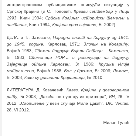
историографском публицистиком описујући ситуацију у
Српској Крајини (и С. Поповић,
Крвави септембар у Лици
1993
, Книн 1994;
Српска Крајина: историјски темељи и
настанак
, Книн 1994;
Крајина кроз вијекове
, Бг 2002).
ДЕЛА: и Ђ. Затезало,
Народна власт на Кордуну од 1941.
до 1945. године
, Карловац 1971;
Злочин на Коларићу
,
Војнић 1983;
Спомен подручје Бијели Потоци
–
Каменско
,
Бг 1983;
Споменици НОР-а и револуције на подручју
Заједнице опћина Карловац
, Зг 1986;
Крушка Илије
митраљесца
, Војнић 1988;
Бол у прсима
, Бг 2006;
Ломаче
,
Бг 2008;
Како су диванили Крајишници
, Бг 2010.
ЛИТЕРАТУРА: Д. Ковачевић,
Кавез. Крајина у договореном
рату
, Бг 2003; „Дакића не пуштају из притвора",
ВН
, 26. IV
2012; „Саопштење у вези случаја Миле Дакић",
DIC Veritas
,
28. VI 2012.
Милан Гулић