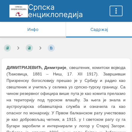
Српска
енциклопедија
Инфо
Садржај
ДИМИТРИЈЕВИЋ, Димитрије
, свештеник, комитски војвода
(Ђаковица, 1881
–
Ниш, 17. XII 1917). Завршивши
Призренску богословију прешао је у Србију и радио као
свештеник и учитељ у селима уз српско-турску границу. Са
чином резервног официра више пута је као комита прелазио
на територију под турском влашћу. За њега је знала и
аустроугарска обавештајна служба и означила га као
опасног по монархију. У Првом балканском рату учествовао
је као добровољац четник, а 1915. у I светском рату су га
Бугари заробили и интернирали у логор у Старој Загори.