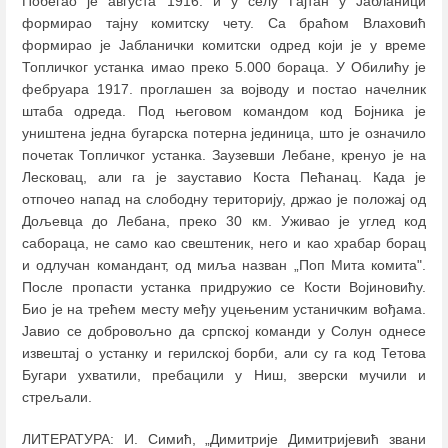
Побегао је августа 1916. и у селу Гајтан у Јабланици
формирао тајну комитску чету. Са браћом Влаховић
формирао је Јабланички комитски одред који је у време
Топличког устанка имао преко 5.000 бораца. У Обилићу је
фебруара 1917. проглашен за војводу и постао начелник
штаба одреда. Под његовом командом код Бојника је
уништена једна бугарска потерна јединица, што је означило
почетак Топличког устанка. Заузевши Лебане, кренуо је на
Лесковац, али га је зауставио Коста Пећанац. Када је
отпочео напад на слободну територију, држао је положај од
Дољевца до Лебана, преко 30 км. Уживао је углед код
сабораца, не само као свештеник, него и као храбар борац
и одлучан командант, од миља назван „Поп Мита комита".
После пропасти устанка придружио се Кости Војиновићу.
Био је на трећем месту међу уцењеним устаничким вођама.
Јавио се добровољно да српској команди у Солун однесе
извештај о устанку и герилској борби, али су га код Тетова
Бугари ухватили, пребацили у Ниш, зверски мучили и
стрељали.
ЛИТЕРАТУРА: И. Симић, „Димитрије Димитријевић звани