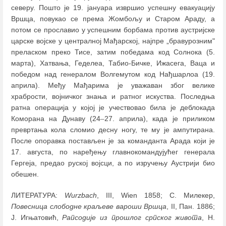
северу. Пошто је 19. јануара извршио успешну евакуацију
Вршца, повукао се према Жомбољу и Старом Араду, а
потом се прославио у успешним борбама против аустријске
царске војске у централној Мађарској, најпре „бравурозним"
преласком преко Тисе, затим победама код Солнока (5.
марта), Хатвања, Геделеа, Табио-Бичке, Ижасега, Ваца и
победом над генералом Волгемутом код Нађшарлоа (19.
априла). Међу Мађарима је уважаван због велике
храбрости, војничког знања и ратног искуства. Последња
ратна операција у којој је учествовао била је деблокада
Коморана на Дунаву (24
–
27. априла), када је приликом
превртања кола сломио десну ногу, те му је ампутирана.
После опоравка постављен је за команданта Арада који је
17. августа, по наређењу главнокомандујућег генерала
Гергеја, предао руској војсци, а по изручењу Аустрији био
обешен.
ЛИТЕРАТУРА:
Wurzbach
, III, Wien 1858; С. Милекер,
Повесница слободне
краљеве вароши Вршца
, II, Пан. 1886;
Ј. Игњатовић,
Рапсодије из прошлог српског живота
, Н.