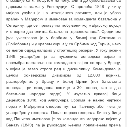
опозиције са Л. Кошутом на челу, али и до сукобљавања са
царским снагама у Револуцији. С пролећа 1848. у чину
мајора упућен је на италијанско ратиште, али је убрзо
враћен у Мађарску и именован за команданта батаљона у
Сегедину, где се прикључио побуњеничкој мађарској војсци
и створио два елитна батаљона „црвенокапаца". Средином
јула учествовао је у борбама у Бачкој код Сентомаша
(Србобрана) и у краћем окршају са Србима код Турије, иако
се његов одред налазио у стратешкој резерви. У току јесени
1848. унапређен је за пуковника хонведске војске и
новембра постављен за команданта војног логора у Вршцу,
у којем је завео строги ред и дисциплину. Командовао је
целом хонведском дивизијом од 12.000 војника,
распоређених у Вршцу и Белој Цркви (пет батаљона
хонведа, три ескадрона коњице и 30 топова, као и два
батаљона народне гарде). У изузетно крвавој бици
децембра 1848. код Алибунара Србима је нанео најтежи
пораз и Мађарима отворио пут ка Панчеву, због чега је
унапређен у генерала. После пораза генерала Киша у бици
код Панчева именован је за команданта мађарске војске у
Банату (1849) па је руководио њеним повлачењем према