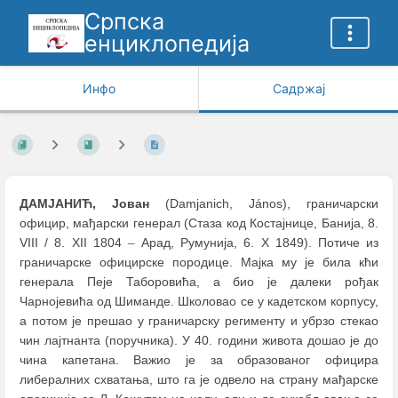
Српска
енциклопедија
Инфо
Садржај
ДАМЈАНИЋ, Јован
(Damjanich, János), граничарски
официр, мађарски генерал (Стаза код Костајнице, Банија, 8.
VIII / 8. XII 1804
–
Арад, Румунија, 6. X 1849). Потиче из
граничарске официрске породице. Мајка му је била кћи
генерала Пеје Таборовића, а био је далеки рођак
Чарнојевића од Шиманде. Школовао се у кадетском корпусу,
а потом је прешао у граничарску регименту и убрзо стекао
чин лајтнанта (поручника). У 40. години живота дошао је до
чина капетана. Важио је за образованог официра
либералних схватања, што га је одвело на страну мађарске