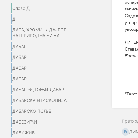
испар
Слово Д
запис
Садржи
Д
у нар
упозо
ДАБА, ХРОМИ → ДАЈБОГ;
НАТПРИРОДНА БИЋА
ЛИТЕР
ДАБАР
Стеван
Farma
ДАБАР
ДАБАР
ДАБАР
ДАБАР → ДОЊИ ДАБАР
*Текст
ДАБАРСКА ЕПИСКОПИЈА
Enter
ДАБАРСКО ПОЉЕ
section
select
Претхо
mode
ДАБЕЗИЋИ
ДИ
ДАБИЖИВ