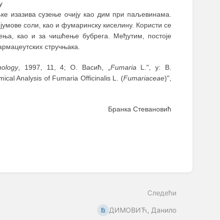
у
љке изазива сузење очију као дим при паљевинама.
јумове соли, као и фумаринску киселину. Користи се
ења, као и за чишћење бубрега. Међутим, постоје
армацеутских стручњака.
ology
, 1997, 11, 4; О. Васић, „
Fumaria
L.", у: В.
ical Analysis of Fumaria Officinalis L. (
Fumariaceae
)",
Бранка Стевановић
Следећи
ДИМОВИЋ, Данило