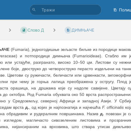
Поли
Слово Д
ДИМЊАЧЕ
АЧЕ
(Fumaria), једногодишњe зељасте биљке из породице маков
veraceae) и потпородице димњача (Fumarioideae). Стабло им ј
ло или устајуће, разгранато, високо 10
–
50 цм. Листови су нежни
елене боје, двоструко до четвороструко перасто издељени на танк
ве. Цветови су ружичасти, беличасти или црвенкасти, зигоморфни
елни при чему је горња латица преображена у остругу. Плод ј
ласта орашица, на дршкама које су надоле савијене. Цветају о
а до октобра. Род Fumaria обухвата око 50 врста распрострањени
жно у Средоземљу, северној Африци и западној Азији. У Србиј
 седам врста
д.
, од којих је најпознатија и најчешћа
F. officinalis
кој
 на обрадивим и рудералним површинама. Назив
д.
повезан је с
 изгледом, магличасто сивозеленим листовима и прозрачни
вима, нијансираним на врховима, што ствара утисак димљиво