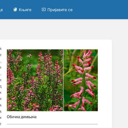
це
Књиге
Пријавите се
а
е
,
е
,
е
д
х
и
а
а
м
г