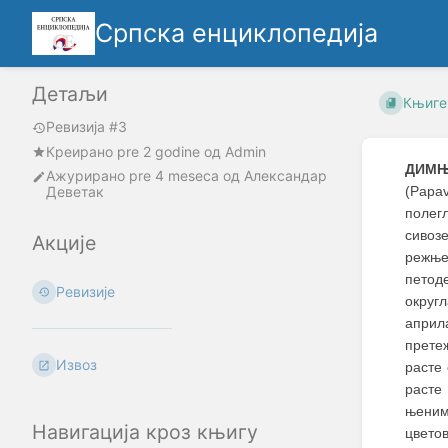
Српска енциклопедија
Детаљи
Књиге
Ревизија #3
Креирано
pre 2 godine
oд
Admin
ДИМЊ
Ажурирано
pre 4 meseca
од
Александар
Деветак
(Papa
полег
сивоз
Акције
режње
петод
Ревизије
округ
април
прете
Извоз
расте
расте
њеним
Навигација кроз књигу
цвето