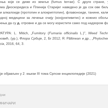
ења које се диже из земље (fumus terrae). С друге стране, 
има Диоскоридеса и Плинија Старијег наведено је да сок ове би
 алкалоиде (протопин и алокриптопин), флавоноиде, танине, кали
одној медицини за лечење очију (конјунктивитис) и кожних обољ
рења да су
д.
отровне и да се могу користити само под надзором ф
АТУРА: L. Mitich, „Fumitory (
Fumaria officinalis
L.)",
Weed Techn
овић, (ур.),
Флора Србије
, 2, Бг 2012; R. Păltinean и др., „Phytochem
cia
, 2016, 64, 3.
 је објављен у 2. књизи III тома Српске енциклопедије (2021)
дни
МНИЧАРИ