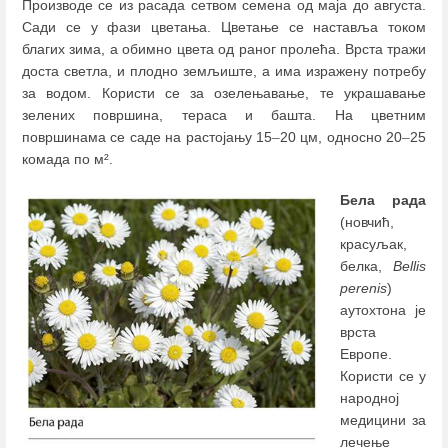
Производе се из расада сетвом семена од маја до августа.
Сади се у фази цветања. Цветање се наставља током
благих зима, а обимно цвета од раног пролећа. Врста тражи
доста светла, и плодно земљиште, а има изражену потребу
за водом. Користи се за озелењавање, те украшавање
зелених површина, тераса и башта. На цветним
површинама се саде на растојању 15
–
20 цм, односно 20
–
25
комада по м².
Бела рада
(новчић,
красуљак,
белка,
Bellis
perenis
)
аутохтона је
врста
Европе.
Користи се у
народној
медицини за
лечење