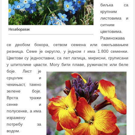
биљка са
крупним
листовима и
ситним
цветовима.
Размножава
се деобом бокора, сетвом семена или ожиљавањем
резница. Семе је округло, у једном г има 1.800 семенки.
Цветови су једноставни, са пет латица, мирисни, груписани
у штитолике цвасти.
Могу бити плаве, ружичасте или беле
боје. Лист је
срцолик и
чекињаст, тамно
зелене боје.
Врста тражи
сенке и
полусенке, а има
изражену
потребу за
водом.