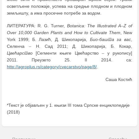
осветљене положаје, успева на средње плодном и плодном
земљишту, а има просечне потребе за водом.
ЛИТЕРАТУРА: R. G. Turner,
Botanica: The Illustrated A
–
Z of
Over 10,000 Garden Plants and How to Cultivate Them
, New
York 1999; Б. Лазић, Д. Шикопарија,
Био-башта за вас
,
Селенча
–
Н. Сад 2011; Д. Шикопарија, Б. Кокар,
Цвећарство
[Сегменти књиге Цвећарство
–
у рукопису]
2011. Преузето 25. II 2014. са:
http://agroplus.rs/category/cvecarstvo/page/8/
.
Саша Костић
*Текст је објављен у 1. књизи III тома Српске енциклопедије
(2018)
Enter
section
select