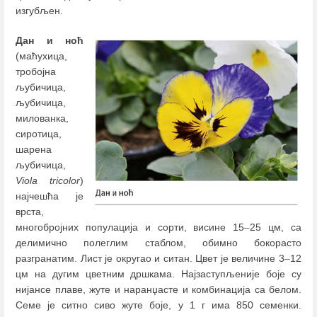
изгубљен.
Дан и ноћ
(маћухица,
тробојна
љубичица,
љубичица,
милованка,
сиротица,
шарена
љубичица,
Viola tricolor
)
најчешћа је
врста,
многобројних популација и сорти, висине 15
–
25 цм, са
делимично полеглим стаблом, обимно бокорасто
разгранатим. Лист је округао и ситан. Цвет је величине 3
–
12
цм на дугим цветним дршкама. Најзаступљеније боје су
нијансе плаве, жуте и наранџасте и комбинација са белом.
Семе је ситно сиво жуте боје, у 1 г има 850 семенки.