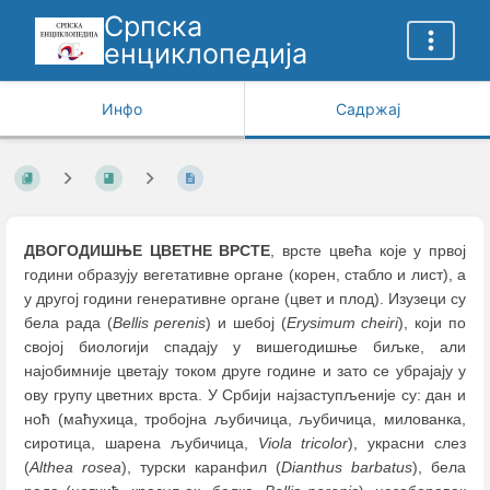
Српска
енциклопедија
Инфо
Садржај
ДВОГОДИШЊЕ ЦВЕТНЕ ВРСТЕ
, врсте цвећа које у првој
години образују вегетативне органе (корен, стабло и лист), а
у другој години генеративне органе (цвет и плод). Изузеци су
бела рада (
Bellis perenis
) и шебој (
Erysimum cheiri
), који по
својој биологији спадају у вишегодишње биљке, али
најобимније цветају током друге године и зато се убрајају у
ову групу цветних врста. У Србији најзаступљеније су: дан и
ноћ (маћухица, тробојна љубичица, љубичица, милованка,
сиротица, шарена љубичица,
Viola tricolor
), украсни слез
(
Althea rosea
), турски каранфил (
Dianthus barbatus
), бела