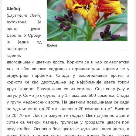
Шебој
(
Erysimum cheiri
)
аутохтона је
врста јужне
Европе. У Србији
је једна од
најстарије
гајених
двогодишњих цветних врста. Користи се и као хомеопатски
лек, а због високог садржаја етеричних уља користи се у
индустрији парфема. Спада у вишегодишње врсте, а
користи се као двогодишња јер најобимније цвета током
друге године. Размножава се из семена. Сеје се у јулу и
августу. Семе је округло, а у 1 г има око 600 семенки. Спада
у групу медоносних врста. На цветним површинама се сади
на удаљености од 20 цм, односно 20 комада по м². Висине
је 20
–
70 цм. Лист је издужен и гладак. Цвет је једноставан и
ситан са четири латице, груписан у гроздасте цвасти при
врху стабла. Основна боја цвета је жута или наранџаста, а
може бити и праменасто прошаран мрком бојом. Тражи