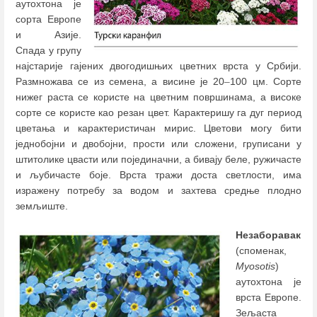
аутохтона је
сорта Европе
и Азије.
Спада у групу
најстарије гајених двогодишњих цветних врста у Србији.
Размножава се из семена, а висине је 20
–
100 цм. Сорте
нижег раста се користе на цветним површинама, а високе
сорте се користе као резан цвет. Карактеришу га дуг период
цветања и карактеристичан мирис. Цветови могу бити
једнобојни и двобојни, прости или сложени, груписани у
штитолике цвасти или појединачни, а бивају беле, ружичасте
и љубичасте боје. Врста тражи доста светлости, има
изражену потребу за водом и захтева средње плодно
земљиште.
Незаборавак
(споменак,
Myosotis
)
аутохтона је
врста Европе.
Зељаста