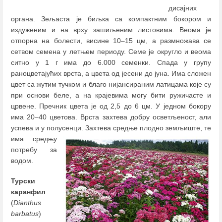
дисајних
органа. Зељаста је биљка са компактним бокором и
издуженим и на врху зашиљеним листовима. Веома је
отпорна на болести, висине 10
–
15 цм, а размножава се
сетвом семена у летњем периоду. Семе је округло и веома
ситно у 1 г има до 6.000 семенки. Спада у групу
раноцветајућих врста, а цвета од јесени до јуна. Има сложен
цвет са жутим тучком и благо нијансираним латицама које су
при основи беле, а на крајевима могу бити ружичасте и
црвене. Пречник цвета је од 2,5 до 6 цм. У једном бокору
има 20
–
40 цветова. Врста захтева добру осветљеност, али
успева и у полусенци.
Захтева средње плодно земљиште, те
има средњу
потребу за
водом.
Турски
каранфил
(
Dianthus
barbatus
)