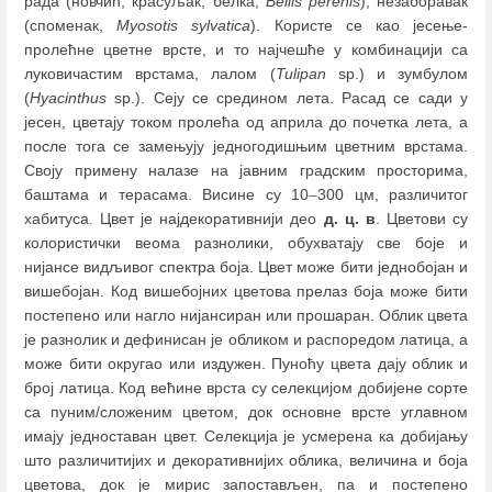
рада (новчић, красуљак, белка,
Bellis perenis
), незаборавак
(споменак,
Myosotis sylvatica
). Користе се као јесење-
пролећне цветне врсте, и то најчешће у комбинацији са
луковичастим врстама, лалом (
Tulipan
sp.) и зумбулом
(
Hyacinthus
sp.). Сеју се средином лета. Расад се сади у
јесен, цветају током пролећа од априла до почетка лета, а
после тога се замењују једногодишњим цветним врстама.
Своју примену налазе на јавним градским просторима,
баштама и терасама. Висине су 10
–
300 цм, различитог
хабитуса. Цвет је најдекоративнији део
д. ц. в
. Цветови су
колористички веома разнолики, обухватају све боје и
нијансе видљивог спектра боја. Цвет може бити једнобојан и
вишебојан. Код вишебојних цветова прелаз боја може бити
постепено или нагло нијансиран или прошаран. Облик цвета
је разнолик и дефинисан је обликом и распоредом латица, а
може бити округао или издужен. Пуноћу цвета дају облик и
број латица. Код већине врста су селекцијом добијене сорте
са пуним/сложеним цветом, док основне врсте углавном
имају једноставан цвет. Селекција је усмерена ка добијању
што различитијих и декоративнијих облика, величина и боја
цветова, док је мирис запостављен, па и постепено