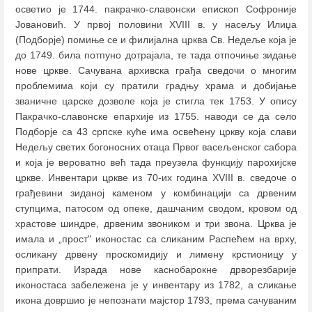
осветио је 1744. пакрачко-славонски епископ Софроније
Јовановић. У првој половини XVIII в. у насељу Илиџа
(Подборје) помиње се и филијална црква Св. Недеље која је
до 1749. била потпуно дотрајала, те тада отпочиње зидање
нове цркве. Сачувана архивска грађа сведочи о многим
проблемима који су пратили градњу храма и добијање
званичне царске дозволе која је стигла тек 1753. У опису
Пакрачко-славонске епархије из 1755. наводи се да село
Подборје са 43 српске куће има освећену цркву која слави
Недељу светих богоносних отаца Првог васељенског сабора
и која је вероватно већ тада преузела функцију парохијске
цркве. Инвентари цркве из 70-их година XVIII в. сведоче о
грађевини зиданој каменом у комбинацији са дрвеним
ступцима, патосом од опеке, дашчаним сводом, кровом од
храстове шиндре, дрвеним звоником и три звона. Црква је
имала и „прост" иконостас са сликаним Распећем на врху,
осликану дрвену проскомидију и лимену крстионицу у
припрати. Израда нове каснобарокне дрворезбарије
иконостаса забележена је у инвентару из 1782, а сликање
икона довршио је непознати мајстор 1793, према сачуваним