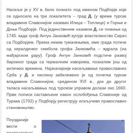
Насеље је у XV в. било познато под именом Подборје које
се односило на три локалитета
–
град
Д.
(у време турске
владавине Славонијом називан Илиџа
–
Топлице) и Горње и
Доње Подборје. Под јединственим називом
Д.
се помиње од
1745. када гроф Антун Јанковић купује властелинство Сирач
са Подборјем. Према неким тумачењима, име града потиче
од хералдичког симбола грофа Јанковића
–
ждрала (на
мађарском
дару
). Гроф Антун Јанковић подстиче развој
барокног града са термалним изворима, познатим још од
античких времена. Најзначајније насељавање православних
Срба у
Д.
и околину забележено је од почетка турске
владавине Славонијом, средином XVI в., док до другог
таласа насељавања под турском управом долази око 1660.
Први пописи састављени након ослобођења Славоније од
Турака (1702) у Подборју региструју искључиво православно
становништво.
Поузданије
вести о
православној