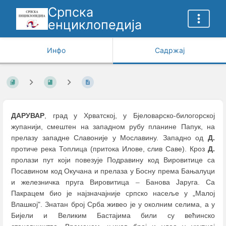
Српска
енциклопедија
Инфо
Садржај
ДАРУВАР
, град у Хрватској, у Бјеловарско-билогорској
жупанији, смештен на западном рубу планине Папук, на
прелазу западне Славоније у Мославину. Западно од
Д.
протиче река Топлица (притока Илове, слив Саве). Кроз
Д.
пролази пут који повезује Подравину код Вировитице са
Посавином код Окучана и прелаза у Босну према Бањалуци
и железничка пруга Вировитица
–
Банова Јаруга. Са
Пакрацем био је најзначајније српско насеље у „Малој
Влашкој". Знатан број Срба живео је у околним селима, а у
Бијели и Вeликим Бастајима били су већинско