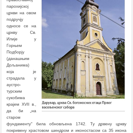
парохијској
цркви на овом
подручју
односе се на
цркву Св.
Илије у
Горњем
Подборју
(данашњим
Дољанима)
која је
страдала у
аустро-
турским
сукобима
крајем XVII в.,
да би „на
старом
фундаменту" била обновљена 1742. Ту дрвену цркву
покривену храстовом шиндром и иконостасом са 35 икона