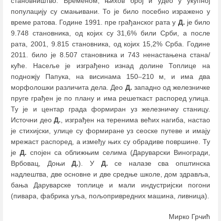
становништво. Временом, њихов број и удео у укупној
популацију су смањивани. То је било посебно изражено у
време ратова. Године 1991. пре грађанског рата у
Д.
је било
9.748 становника, од којих су 31,6% били Срби, а после
рата, 2001, 9.815 становника, од којих 15,2% Срба. Године
2011. било је 8.507 становника и 743 ненастањена стана/
куће. Насеље је изграђено изнад долине Топлице на
подножју Папука, на висинама 150
–
210 м, и има два
морфолошки различита дела. Део
Д.
западно од железничке
пруге грађен је по плану и има решеткаст распоред улица.
Ту је и центар града формиран уз железничку станицу.
Источни део
Д.
, изграђен на теренима већих нагиба, настао
је стихијски, улице су формиране уз сеоске путеве и имају
мрежаст распоред, а између њих су обрадиве површине. Ту
је
Д.
спојен са оближњим селима (Даруварски Виногради,
Врбовац, Доњи
Д.
). У
Д.
се налазе сва општинска
надлештва, две основне и две средње школе, дом здравља,
бања Даруварске топлице и мали индустријски погони
(пивара, фабрика уља, пољопривредних машина, ливница).
Мирко Грчић