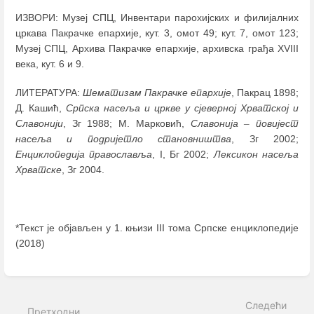
ИЗВОРИ: Музеј СПЦ, Инвентари парохијских и филијалних
цркава Пакрачке епархије, кут. 3, омот 49; кут. 7, омот 123;
Музеј СПЦ, Архива Пакрачке епархије, архивска грађа XVIII
века, кут. 6 и 9.
ЛИТЕРАТУРА:
Шематизам Пакрачке епархије
, Пакрац 1898;
Д. Кашић,
Српска насеља и цркве у сјеверној Хрватској и
Славонији
, Зг 1988; М. Марковић,
Славонија
–
повијест
насеља и подријетло становништва
, Зг 2002;
Енциклопедија православља
, I, Бг 2002;
Лексикон насеља
Хрватске
, Зг 2004.
*Текст је објављен у 1. књизи III тома Српске енциклопедије
(2018)
Enter
section
select
Следећи
mode
Претходни