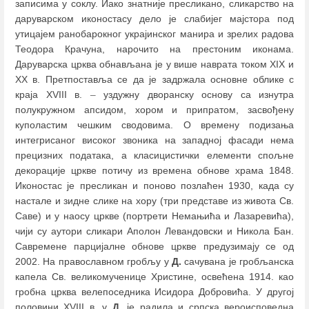
записима у соклу. Иако знатније пресликано, сликарство на
даруварском иконостасу дело је слабијег мајстора под
утицајем ранобарокног украјинског манира и зрелих радова
Теодора Крачуна, нарочито на престоним иконама.
Даруварска црква обнављана је у више наврата током XIX и
XX в. Претпоставља се да је задржала основне облике с
краја XVIII в.
–
уздужну дворанску основу са изнутра
полукружном апсидом, хором и припратом, засвођену
куполастим чешким сводовима. О времену подизања
интегрисаног високог звоника на западној фасади нема
прецизних података, а класицистички елементи спољне
декорације цркве потичу из времена обнове храма 1848.
Иконостас је пресликан и поново позлаћен 1930, када су
настале и зидне слике на хору (три представе из живота Св.
Саве) и у наосу цркве (портрети Немањића и Лазаревића),
чији су аутори сликари Аполон Левандовски и Никола Бан.
Савремене парцијалне обнове цркве предузимају се од
2002. На православном гробљу у
Д.
сачувана је гробљанска
капела Св. великомученице Христине, освећена 1914. као
гробна црква велепоседника Исидора Добровића. У другој
половини XVIII в. у
Д.
је радила и српска вероисповедна