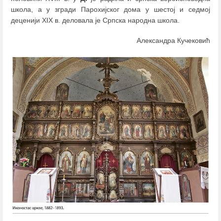
школа, а у згради Парохијског дома у шестој и седмој
деценији XIX в. деловала је Српска народна школа.
Александра Кучековић