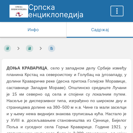
Српска
енциклопедија
Инфо
Садржај
ДОЊА КРАВАРИЦА
, село у западном делу Србије између
планина Крстац на североистоку и Голубац на југозападу, у
долини Краваричке реке (десна притока Голијске Моравице,
саставнице Западне Мораве). Општинско средиште Лучани
је 15 км северно од села и спојени су локалним путем.
Насеље је дисперзивног типа, изграђено по широком дну и
страницама долине на 380
–
500 м н.в. Чине га мали заселци
и у њему нема виднијих знакова груписања кућа. Настало је
у XVIII в. досељавањем становништва из Сјенице, Бијелог
Поља и суседног села Горње Краварице. Године 1921. у