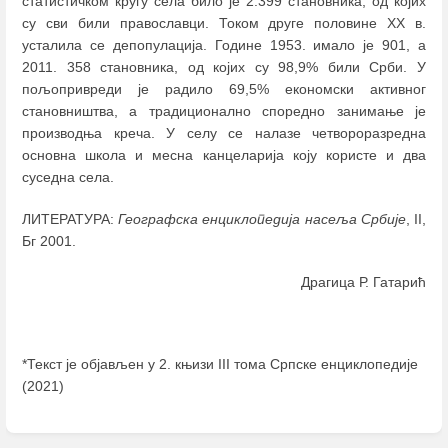
статистичком кругу села било је 2.399 становника, од којих
су сви били православци. Током друге половине XX в.
усталила се депопулација. Године 1953. имало је 901, а
2011. 358 становника, од којих су 98,9% били Срби. У
пољопривреди је радило 69,5% економски активног
становништва, а традиционално споредно занимање је
производња креча. У селу се налазе четвороразредна
основна школа и месна канцеларија коју користе и два
суседна села.
ЛИТЕРАТУРА:
Географска енциклопедија насеља Србије
, II,
Бг 2001.
Драгица Р. Гатарић
*Текст је објављен у 2. књизи III тома Српске енциклопедије
(2021)
Enter
section