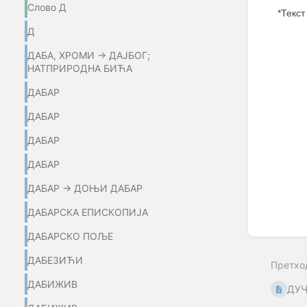
Слово Д
*Текст
Д
Enter
section
ДАБА, ХРОМИ → ДАЈБОГ;
select
НАТПРИРОДНА БИЋА
mode
ДАБАР
ДАБАР
ДАБАР
ДАБАР
ДАБАР → ДОЊИ ДАБАР
ДАБАРСКА ЕПИСКОПИЈА
ДАБАРСКО ПОЉЕ
ДАБЕЗИЋИ
Претхо
ДАБИЖИВ
ДУ