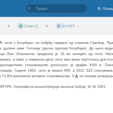
Поли
Слово Д
ДУЧИЋ
Ћ
, село у Колубари, на побрђу северно од планине Сувобор. Пр
е долине реке Топлице (десна притока Колубаре). До њега води 
ца--Љиг. Општинско средиште је 15 км западно од села. Насе
јањима, а само у северном делу села има више окупљања дуж сеос
ароседелачко становништво досељено је крајем XVIII в. Токо
улација. Године 1953. село је имало 909, а 2011. 522 становник
о 71,8% економски активног становништва. У
Д.
се налази четворор
РАТУРА:
Географска енциклопедија насеља Србије
, III, Бг 2001.