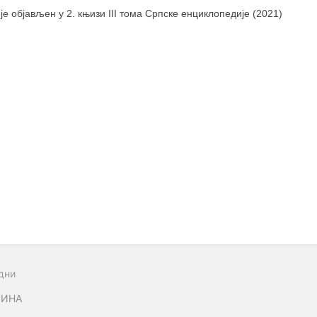
 је објављен у 2. књизи III тома Српске енциклопедије (2021)
дни
ЧИНА