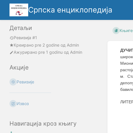
Српска енциклопедија
Детаљи
Књиге
Ревизија #1
Креирано
pre 2 godine
oд
Admin
ДУЧИ
Ажурирано
pre 1 godinu
од
Admin
широк
Миони
Акције
расто
м. Ст
Ревизије
депоп
бавил
ЛИТЕ
Извоз
Навигација кроз књигу