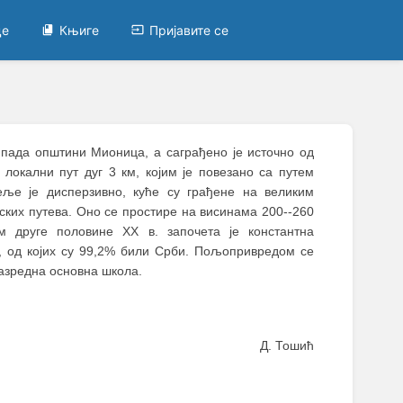
це
Књиге
Пријавите се
ипада општини Мионица, а саграђено је источно од
локални пут дуг 3 км, којим је повезано са путем
ље је дисперзивно, куће су грађене на великим
ких путева. Оно се простире на висинама 200--260
м друге половине XX в. започета је константна
а, од којих су 99,2% били Срби. Пољопривредом се
азредна основна школа.
Д. Тошић