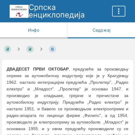
Српска
енциклопедија
Инфо
Садржај
ДВАДЕСЕТ ПРВИ ОКТОБАР
, предузеће за производњу
опреме за аутомобилску индустрију које је у Крагујевцу
1962. настало интеграцијом предузећа „Пролетер", „Радио
електро" и „Младост". „Пролетер" је основан 1947. и
производио је хладњаке, грејаче и пречистаче за
аутомобилску индустрију. Предузеће „Радио електро" је
настало 1951. и бавило се производњом електроопреме и
радио-апарата по лиценци фирме „Филипс", а од 1954.
производило је електроопрему за аутомобиле. „Младост" је
основана 1955. и у овом предузећу производили су се