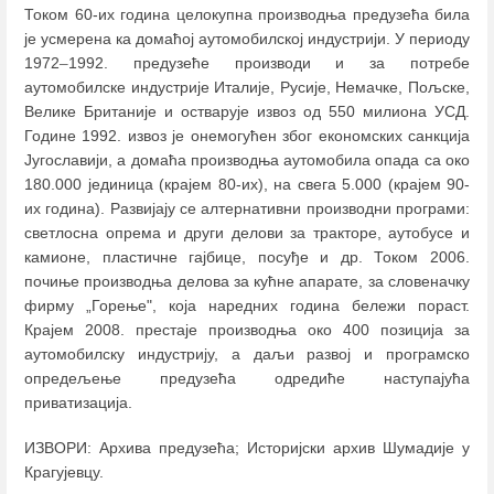
Током 60-их година целокупна производња предузећа била
је усмерена ка домаћој аутомобилској индустрији. У периоду
1972
–
1992. предузеће производи и за потребе
аутомобилске индустрије Италије, Русије, Немачке, Пољске,
Велике Британије и остварује извоз од 550 милиона УСД.
Године 1992. извоз је онемогућен због економских санкција
Југославији, а домаћа производња аутомобила опада са око
180.000 јединица (крајем 80-их), на свега 5.000 (крајем 90-
их година). Развијају се алтернативни производни програми:
светлосна опрема и други делови за тракторе, аутобусе и
камионе, пластичне гајбице, посуђе и др. Током 2006.
почиње производња делова за кућне апарате, за словеначку
фирму „Горење", која наредних година бележи пораст.
Крајем 2008. престаје производња око 400 позиција за
аутомобилску индустрију, а даљи развој и програмско
опредељење предузећа одредиће наступајућа
приватизација.
ИЗВОРИ: Архива предузећа; Историјски архив Шумадије у
Крагујевцу.