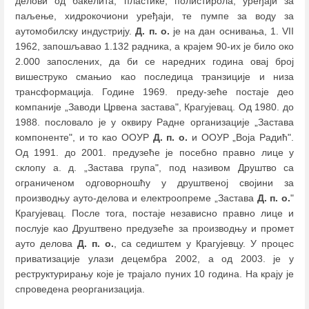
делови од бакелита, пластике, полистирола, уређаји за
паљење, хидрокочиони уређаји, те пумпе за воду за
аутомобилску индустрију.
Д. п. о.
је на дан оснивања, 1. VII
1962, запошљавао 1.132 радника, а крајем 90-их је било око
2.000 запослених, да би се наредних година овај број
вишеструко смањио као последица транзиције и низа
трансформација. Године 1969. преду-зеће постаје део
компаније „Заводи Црвена застава", Крагујевац. Од 1980. до
1988. пословало је у оквиру Радне организације „Застава
компоненте", и то као ООУР
Д. п. о.
и ООУР „Воја Радић".
Од 1991. до 2001. предузеће је посебно правно лице у
склопу а. д. „Застава група", под називом Друштво са
ограниченом одговорношћу у друштвеној својини за
производњу ауто-делова и електроопреме „Застава
Д. п. о.
"
Крагујевац. После тога, постаје независно правно лице и
послује као Друштвено предузеће за производњу и промет
ауто делова
Д. п. о.
, са седиштем у Крагујевцу. У процес
приватизације улази децембра 2002, а од 2003. је у
реструктурирању које је трајало пуних 10 година. На крају је
спроведена реорганизација.