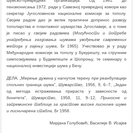
шумско-привредних организација. Од 1961. до
пензионисања 1972. ради у Савезној привредној комори као
секретар Југословенске националне комисије за тополу.
Својим радом дао је велик практични допринос развоју
тополарства и плантажног шумарства Југославије, а о томе
је писао у својим радовима (
Могућности и потребе
унапређења газдовања шумама увођењем савремених
метода у гајењу шума
, Бг 1965). Учествовао је у раду
Међународне комисије за тополу у Букурешту, на стручним
симпозијумима у Будимпешти и Шопроњу, те семинару о
националној инвестицији шума у Бечу.
ДЕЛА: „Мерење дужина у нагнутом терену при реанбулацији
спољних граница шума",
Шумарство
, 1956, 9, 6
–
7; „Један
од метода истраживања прираста у зависности од
бонитета",
Шумарство
, 1958, 11, 9
–
12;
Приносне и
запреминске таблице за храстове високе лисничке шуме
и лисничарена стабла
, Бг 1958.
Мирјана Голубовић; Василије В. Исајев