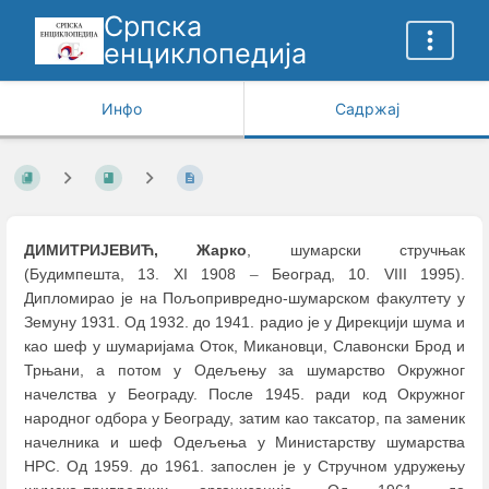
Српска
енциклопедија
Инфо
Садржај
ДИМИТРИЈЕВИЋ, Жарко
, шумарски стручњак
(Будимпешта, 13. XI 1908
–
Београд, 10. VIII 1995).
Дипломирао је на Пољопривредно-шумарском факултету у
Земуну 1931. Од 1932. до 1941. радио је у Дирекцији шума и
као шеф у шумаријама Оток, Микановци, Славонски Брод и
Трњани, а потом у Одељењу за шумарство Окружног
начелства у Београду. После 1945. ради код Окружног
народног одбора у Београду, затим као таксатор, па заменик
начелника и шеф Одељења у Министарству шумарства
НРС. Од 1959. до 1961. запослен је у Стручном удружењу