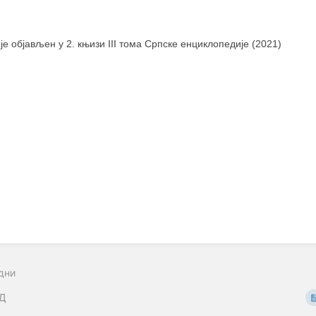
 је објављен у 2. књизи III тома Српске енциклопедије (2021)
дни
Д