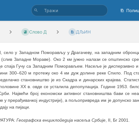
Поли
Слово Д
ДЉИН
Н
, село у Западном Поморављу у Драгачеву, на западним обронц
 (слив Западне Мораве). Око 2 км јужно налази се општинско сре
це спаја Гучу са Западним Поморављем. Насеље је дисперзивно и 
сини 300
–
620 м протежу око 4 км дуж долине реке Спило. Под 
еделачко становништво је из Скадра и динарских крајева. Статис
половине XX в. овде се усталила депопулација. Године 1953. било 
Срби. Највећи број економски активног становништва бави се не
е у прерађивачкој индустрији), а пољопривреда им је допунско за
дају на пијаци.
РАТУРА:
Географска енциклопедија насеља Србије
, II, Бг 2001.