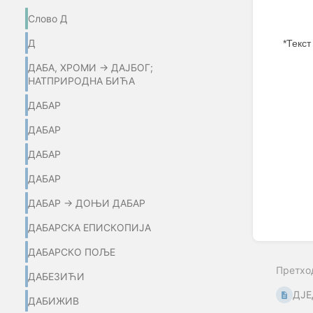
Слово Д
Д
*Текст
ДАБА, ХРОМИ → ДАЈБОГ;
Enter
НАТПРИРОДНА БИЋА
section
select
ДАБАР
mode
ДАБАР
ДАБАР
ДАБАР
ДАБАР → ДОЊИ ДАБАР
ДАБАРСКА ЕПИСКОПИЈА
ДАБАРСКО ПОЉЕ
Претхо
ДАБЕЗИЋИ
ДЈЕ
ДАБИЖИВ