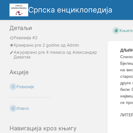
Српска енциклопедија
Детаљи
Књиге
Ревизија #2
Креирано
pre 2 godine
oд
Admin
ДЉИ
Ажурирано
pre 4 meseca
од
Александар
Деветак
Спило
Бјели
на ви
Акције
старос
друге 
Ревизије
били 
највиш
се про
Извоз
ЛИТЕ
Навигација кроз књигу