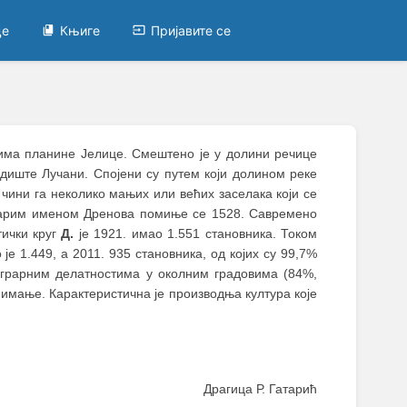
це
Књиге
Пријавите се
има планине Јелице. Смештено је у долини речице
диште Лучани. Спојени су путем који долином реке
чини га неколико мањих или већих заселака који се
старим именом Дренова помиње се 1528. Савремено
тички круг
Д.
је 1921. имао 1.551 становника. Током
је 1.449, а 2011. 935 становника, од којих су 99,7%
аграрним делатностима у околним градовима (84%,
нимање. Карактеристична је производња култура које
Драгица Р. Гатарић