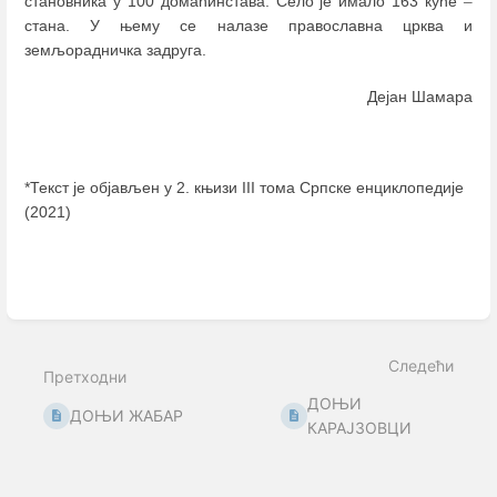
становника у 100 домаћинстава. Село је имало 163 куће
–
стана. У њему се налазе православна црква и
земљорадничка задруга.
Дејан Шамара
*Текст је објављен у 2. књизи III тома Српске енциклопедије
(2021)
Enter
section
select
mode
Следећи
Претходни
ДОЊИ
ДОЊИ ЖАБАР
КАРАЈЗОВЦИ