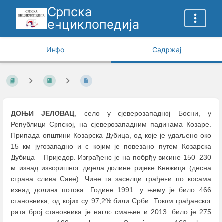
Српска
енциклопедија
Инфо
Садржај
ДОЊИ ЈЕЛОВАЦ
, село у сјеверозападној Босни, у
Републици Српској, на сјеверозападним падинама Козаре.
Припада општини Козарска Дубица, од које је удаљено око
15 км југозападно и с којим је повезано путем Козарска
Дубица
–
Приједор. Изграђено је на побрђу висине 150
–
230
м изнад изворишног дијела долине ријеке Кнежица (десна
страна слива Саве). Чине га заселци грађени по косама
изнад долина потока. Године 1991. у њему је било 466
становника, од којих су 97,2% били Срби. Током грађанског
рата број становника је нагло смањен и 2013. било је 275