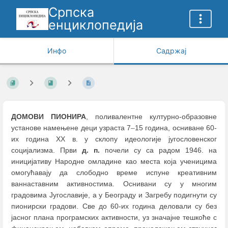
Српска
енциклопедија
Инфо
Садржај
ДОМОВИ ПИОНИРА
, поливалентне културно-образовне
установе намењене деци узраста 7
–
15 година, осниване 60-
их година XX в. у склопу идеологије југословенског
социјализма. Први
д. п.
почели су са радом 1946. на
иницијативу Народне омладине као места која ученицима
омогућавају да слободно време испуне креативним
ваннаставним активностима. Оснивани су у многим
градовима Југославије, а у Београду и Загребу подигнути су
пионирски градови. Све до 60-их година деловали су без
јасног плана програмских активности, уз значајне тешкоће с