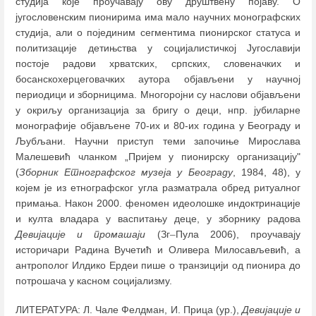
студија које проучавају ову друштвену појаву. О
југословенским пионирима има мало научних монографских
студија, али о појединим сегментима пионирског статуса и
политизације детињства у социјалистичкој Југославији
постоје радови хрватских, српских, словеначких и
босанскохерцеговачких аутора објављени у научној
периодици и зборницима. Многоројни су наслови објављени
у окриљу организација за бригу о деци, нпр. јубиларне
монографије објављене 70-их и 80-их година у Београду и
Љубљани. Научни приступ теми започиње Мирослава
Малешевић чланком „Пријем у пионирску организацију"
(
Зборник Етнографског музеја у Београду
, 1984, 48), у
којем је из етнографског угла разматрала обред ритуалног
примања. Након 2000. феномен идеолошке индоктринације
и култа владара у васпитању деце, у зборнику радова
Девијације и промашаји
(Зг
–
Пула 2006), проучавају
историчари Радина Вучетић и Оливера Милосављевић, а
антрополог Илдико Ердеи пише о транзицији од пионира до
потрошача у касном социјализму.
ЛИТЕРАТУРА: Л. Чале Фелдман, И. Прица (ур.),
Девијације и