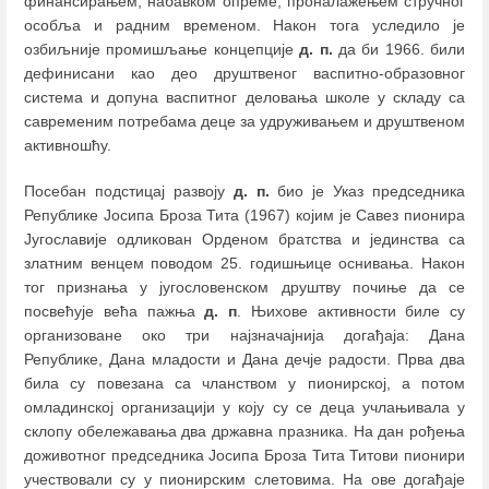
финансирањем, набавком опреме, проналажењем стручног
особља и радним временом. Након тога уследило је
озбиљније промишљање концепције
д. п.
да би 1966. били
дефинисани као део друштвеног васпитно-образовног
система и допуна васпитног деловања школе у складу са
савременим потребама деце за удруживањем и друштвеном
активношћу.
Посебан подстицај развоју
д. п.
био је Указ председника
Републике Јосипа Броза Тита (1967) којим је Савез пионира
Југославије одликован Орденом братства и јединства са
златним венцем поводом 25. годишњице оснивања. Након
тог признања у југословенском друштву почиње да се
посвећује већа пажња
д. п
. Њихове активности биле су
организоване око три најзначајнија догађаја: Дана
Републике, Дана младости и Дана дечје радости. Прва два
била су повезана са чланством у пионирској, а потом
омладинској организацији у коју су се деца учлањивала у
склопу обележавања два државна празника. На дан рођења
доживотног председника Јосипа Броза Тита Титови пионири
учествовали су у пионирским слетовима. На ове догађаје