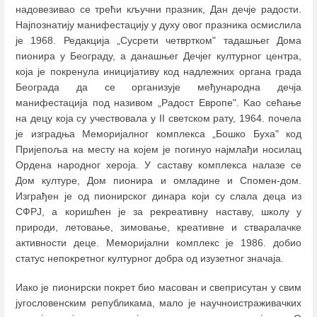
надовезивао се трећи кључни празник, Дан дечје радости.
Најпознатију манифестацију у духу овог празника осмислила
је 1968. Редакција „Сусрети четвртком" тадашњег Дома
пионира у Београду, а данашњег Дечјег културног центра,
која је покренула иницијативу код надлежних органа града
Београда да се организује међународна дечја
манифестација под називом „Радост Европе". Kao сећање
на децу која су учествовала у II светском рату, 1964. почела
је изградња Меморијалног комплекса „Бошко Буха" код
Пријепоља на месту на којем је погинуо најмлађи носилац
Ордена народног хероја. У саставу комплекса налазе се
Дом културе, Дом пионира и омладине и Спомен-дом.
Изграђен је од пионирског динара који су слала деца из
СФРЈ, а коришћен је за рекреативну наставу, школу у
природи, летовање, зимовање, креативне и стваралачке
активности деце. Меморијални комплекс је 1986. добио
статус непокретног културног добра од изузетног значаја.
Иако је пионирски покрет био масован и свеприсутан у свим
југословенским републикама, мало је научноистраживачких