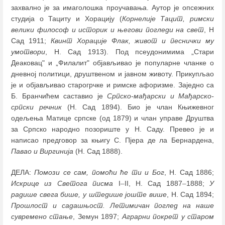
захвално је за имаголошка проучавања. Аутор је опсежних
студија о Тациту и Хорацију (
Корнелије Тацит, римски
велики философ и историк и његови погледи на свет
, Н
Сад 1911;
Квинт Хорације Флак, живот и песнички му
умотвори
, Н. Сад 1913). Под псеудонимима „Стари
Деаковац" и „Филалит" објављивао је популарне чланке о
дневној политици, друштвеном и јавном животу. Прикупљао
је и објављивао старогрчке и римске афоризме. Заједно са
Б. Бранчићем саставио је
Српско-мађарски
и Мађарско-
српски речник
(Н. Сад 1894). Био је члан Књижевног
одељења Матице српске (од 1879) и члан управе Друштва
за Српско народно позориште у Н. Саду. Превео је и
написао предговор за књигу С. Пјера де ла Бернардена,
Павао и Виргинија
(Н. Сад 1888).
ДЕЛА:
Помози се сам, помоћи ће ти и Бог
, Н. Сад 1886;
Искрице из Светога писма
I
–
II, Н. Сад 1887
–
1888;
У
радише свега бише, у штедише јоште више
, Н. Сад 1894;
Прошлост и садашњост. Летимичан поглед на наше
сувремено стање
, Земун 1897;
Аграрни покрет у старом