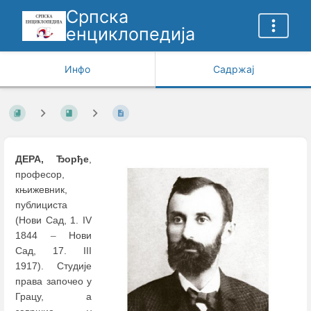
Српска
енциклопедија
Инфо
Садржај
ДЕРА, Ђорђе
,
професор,
књижевник,
публициста
(Нови Сад, 1. IV
1844
–
Нови
Сад, 17. III
1917). Студије
права започео у
Грацу, a