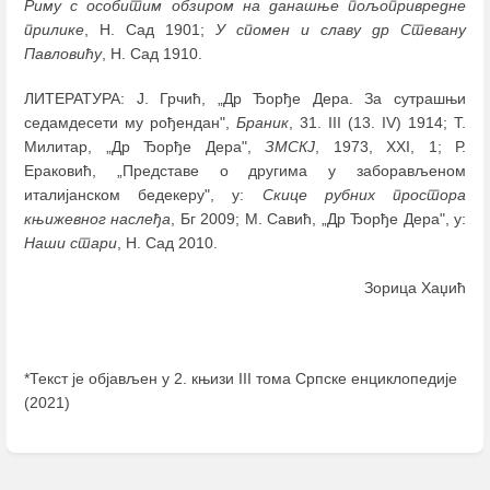
Риму с особитим обзиром на данашње пољопривредне
прилике
, Н. Сад 1901;
У спомен и славу др Стевану
Павловићу
, Н. Сад 1910.
ЛИТЕРАТУРА: Ј. Грчић, „Др Ђорђе Дера. За сутрашњи
седамдесети му рођендан",
Браник
, 31. III (13. IV) 1914; Т.
Милитар, „Др Ђорђе Дера",
ЗМСКЈ
, 1973, XXI, 1; Р.
Ераковић, „Представе о другима у заборављеном
италијанском бедекеру", у:
Скице рубних простора
књижевног наслеђа
, Бг 2009; М. Савић, „Др Ђорђе Дера", у:
Наши стари
, Н. Сад 2010.
Зорица Хаџић
*Текст је објављен у 2. књизи III тома Српске енциклопедије
(2021)
Enter
section
select