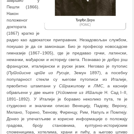
завршио у
Пешти (1866).
Након
положеног
доктората
(1867) кратко је
радио као адвокатски приправник. Незадовољан службом,
покушао је да се замонаши. Био је професор новосадске
гимназије (1867
–
1905), где је предавао грчки, латински,
немачки, мађарски и историју света. Познавао је добро још
француски, италијански и руски језик. Неговао је путопис
(
Путописне црте из Русије
, Земун 1897), а посебну
популарност стекли су његови путописи из Италије,
првобитно штампани у
Стражилову
и
ЛМС
, а касније
објављени у две књиге (
Успомене из Италије
Н. Сад I
–
II,
1891
–
1892). У Италији је боравио неколико пута, те је
студиозно и зналачки описао Венецију, Падову, Верону,
Милано, Торино, Ђенову, Фиренцу, Рим, Напуљ и Помпеју.
Донео је упечатљиве и корисне информације о положају
градова, броју становника, културно-историјским
споменицима, хотелима, храни и пићу, а његово штиво