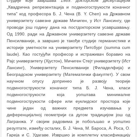
студије које завршава 1989. докторском дисертацијом
„Квадрична репрезентација и подмногострукости коначног
типа" код професора Б. Ј. Чена (B. Y. Chen) на Државном
универзитету савезне државе Мичиген, у Ист Лансингу, где
проводи још годину дана на постдокторском усавршавању.
Од 1990. ради на Државном универзитету савезне државе
Пенсилваније, а завршио је такође студије германистике и
историје уметности на универзитету Питсбург (summa cum
laude). Као гостујући професор и истраживач боравио на
Рајс универзитету (Хјустон), Мичиген Стejт универзитету (Ист
Лансинг), Универзитету Пенсилваније (Филаделфија) и
Београдском универзитету (Математички факултет). У свом
научном опусу допринео је развоју теорије
подмногострукости коначног типа Б. Ј. Чена, класи
подмногострукости која уопштава минималне
подмногострукости сфере или еуклидског простора које
чине један од важних предмета изучавања у
диференцијалној геометрији са дугом традицијом још од
Лагранжа. У својим радовима је побољшао и уопштио
резултате, између осталих, Б. Ј. Чена, М. Бароса, А. Роса, О.
Гареја и С. Удагаве. Извршио је комплетну класификацију