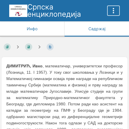
Српска
енциклопедија
Инфо
Садржај
ДИМИТРИЋ, Ивко
, математичар, универзитетски професор
(Лозница, 11. I 1957). У току свог школовања у Лозници и у
Математичкој гимназији осваја прве награде на републичком
такмичењу Србије (математика и физика) и прву награду за
младе математичаре Југославије. Уписује студије на групи
за математику Природно-математичког факултета у
Београду, где дипломира 1980. Потом ради као асистент на
катедри за геометрију на ПМФ у Београду где је 1984.
одбранио магистарски рад из диференцијалне геометрије
подмногострукости. Након тога одлази у САД на докторске