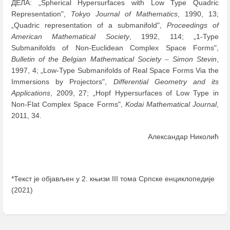
ДЕЛА: „Spherical Hypersurfaces with Low Type Quadric
Representation",
Tokyo Journal of Mathematics
, 1990, 13;
„Quadric representation of a submanifold",
Proceedings of
American Mathematical Society
, 1992, 114; „1-Type
Submanifolds of Non-Euclidean Complex Space Forms",
Bulletin of the Belgian Mathematical Society
–
Simon Stevin
,
1997, 4; „Low-Type Submanifolds of Real Space Forms Via the
Immersions by Projectors",
Differential Geometry and its
Applications
, 2009, 27; „Hopf Hypersurfaces of Low Type in
Non-Flat Complex Space Forms",
Kodai Mathematical Journal
,
2011, 34.
Александар Николић
*Текст је објављен у 2. књизи III тома Српске енциклопедије
(2021)
Enter
section
select