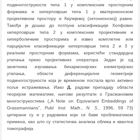
подмногострукости типа 1 у комплексним просторним
формама и хиперповрши типа 1 у кватернионском
пројективном простору и Кејлијевој (октонионској) равни.
Такође је дошао до потпуне класификације Хопфових
хиперповрши типа 2 у комплексним пројективним и
хиперболичким просторима и извео комплетне или
парцијалне класификације хиперповрши типа 2 и 3 у
реалним просторним формама, користећи стандардна
утапања преко пројективних оператора. Један је од
зачетника изучавања бихармонијских изометријских
утапања, области диференцијалне геометрије
подмногострукости која је временом постала врло активно
поље истраживања. Иако
Д.
радови припадају области
теоријске математике, његови резултати о Грасмановим
многострукостима („A Note on Equivariant Embeddings of
Grassmannians",
Publ. Inst. Math
.,
N. S.
, 1996, 59 73)
цитирани су и у радовима који се баве проблематиком
примена, као што су статистичка анализа облика и квантна
томографија.