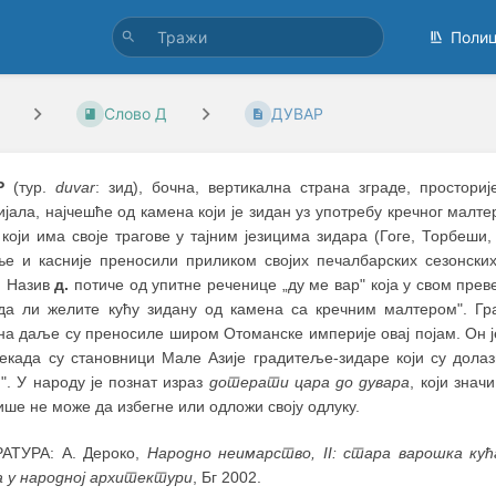
Поли
Слово Д
ДУВАР
Р
(тур.
duvar
: зид), бочна, вертикална страна зграде, простори
јала, најчешће од камена који је зидан уз употребу кречног малте
 који има своје трагове у тајним језицима зидара (Гоге, Торбеш
ње и касније преносили приликом својих печалбарских сезонски
. Назив
д.
потиче од упитне реченице „ду ме вар" која у свом прев
„да ли желите кућу зидану од камена са кречним малтером". Г
а даље су преносиле широм Отоманске империје овај појам. Он је
Некада су становници Мале Азије градитеље-зидаре који су долаз
". У народу је познат израз
дотерати цара до дувара
, који знач
више не може да избегне или одложи своју одлуку.
АТУРА: А. Дероко,
Народно неимарство, II: стара варошка кућ
а у народној архитектури
, Бг 2002.