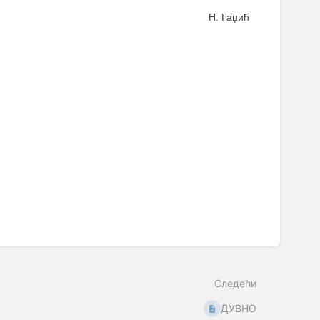
Н. Гаџић
Следећи
ДУВНО