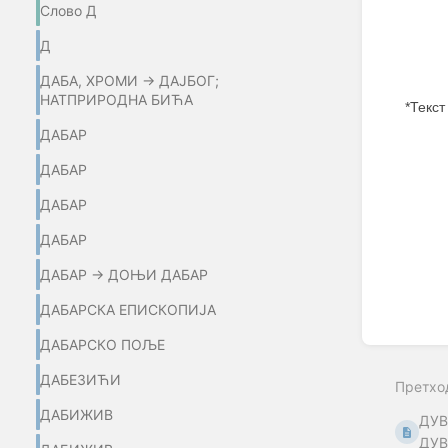
Слово Д
Д
ДАБА, ХРОМИ → ДАЈБОГ;
НАТПРИРОДНА БИЋА
*Текст
ДАБАР
Enter
section
ДАБАР
select
mode
ДАБАР
ДАБАР
ДАБАР → ДОЊИ ДАБАР
ДАБАРСКА ЕПИСКОПИЈА
ДАБАРСКО ПОЉЕ
ДАБЕЗИЋИ
Претхо
ДАБИЖИВ
ДУВ
ДУВ