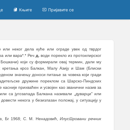
це
Књиге
Пријавите се
је или неког дела куће или ограде увек од тврдог
ра или вара*.* Реч
д.
води порекло из протоилирског
и, Бошкачи) који су формирали oвај термин, дали му
х кретања кроз Балкан, Малу Азију и Шам (Блиски
еденом значењу доноси питање за човека који гради
радитељске дружине пореклом са Шарско-Пиндских
 касније прихваћен и усвојен као званични назив за
или са југозапада Балкана називали „дуварци" или
и довести некога у безизлазан положај, у ситуацију у
а
, Бг 1968; С. М. Ненадовић,
Илустровани речник