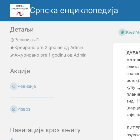
Српска енциклопедија
Детаљи
Књиге
Ревизија #1
Креирано
pre 2 godine
oд
Admin
ДУВА
Ажурирано
pre 1 godinu
од
Admin
матери
језика
Акције
значе
исток)
Ревизије
кућу 
планин
зид. 
„варци
Извоз
којој 
ЛИТЕР
Навигација кроз књигу
израз