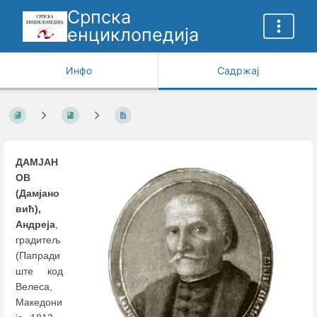
Српска
енциклопедија
Инфо
Садржај
ДАМЈАН
ОВ
(Дамјано
вић),
Андреја
,
градитељ
(Папради
ште код
Велеса,
Македони