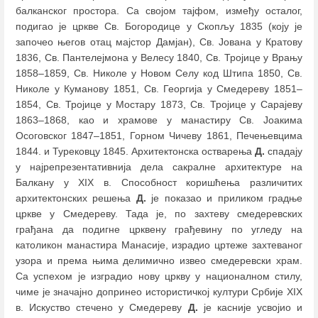
балканског просторa. Са својом тајфом, између осталог,
подигао је цркве Св. Богородице у Скопљу 1835 (коју је
започео његов отац мајстор Дамјан), Св. Јована у Кратову
1836, Св. Пантелејмона у Велесу 1840, Св. Тројице у Врању
1858‒1859, Св. Николе у Новом Селу код Штипа 1850, Св.
Николе у Куманову 1851, Св. Георгија у Смедереву 1851‒
1854, Св. Тројице у Мостару 1873, Св. Тројице у Сарајеву
1863‒1868, као и храмове у манастиру Св. Јоакима
Осоговског 1847‒1851, Горном Чичеву 1861, Печењевцима
1844. и Турековцу 1845. Архитектонска остварења
Д.
спадају
у најрепрезентативнија дела сакралне архитектуре на
Балкану у XIX в. Способност коришћења различитих
архитектонских решења
Д.
је показао и приликом градње
цркве у Смедереву. Тада је, по захтеву смедеревских
грађана да подигне црквену грађевину по угледу на
католикон манастира Манасије, израдио цртеже захтеваног
узора и према њима делимично извео смедеревски храм.
Са успехом је изградио нову цркву у националном стилу,
чиме је значајно допринео истористичкој култури Србије XIX
в. Искуство стечено у Смедереву
Д.
је касније усвојио и