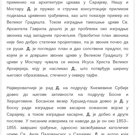
применио на архитектури цркава у Сарајеву, Нишу и
Мостару.
Д.
је пружао и стручне консултације приликом
подизања црквених грађевина, као што показује пример из
Великог Градишта. Током изградње тамошње цркве Св.
Архангела Гаврила дошло је до проблема око изградње
звоника над западним прочељем. Првобитни план звоника
није био добро статички пројектован, па је звоник почео да
се руши.
Д.
је погледао план и дао сопствени предлог, по
којем је и довршен звоник цркве у Великом Градишту. У
цркви у Мостару чувала се икона Исуса Христа Великог
Архијереја, коју је насликао
Д.
, што потврђује ширину
његовог образовања, стеченог у оквиру тајфе.
Највероватније је рад
Д.
на подручју Кнежевине Србије
довео до његове активности на подручју Боснe и
Херцеговинe. Босански везир Хуршид-паша довео је
Д.
у
Босну ради изградње нове касарне османске војске у
Сарајеву, а током изградње касарне,
Д.
jе добио и друге
послове. У писаним изворима се наводи да је он око 1853‒
1855. завршио грађење, односно засвођавање католичке
цркве Св. Анте Падованског у Сарајеву.
Д.
је аутор који