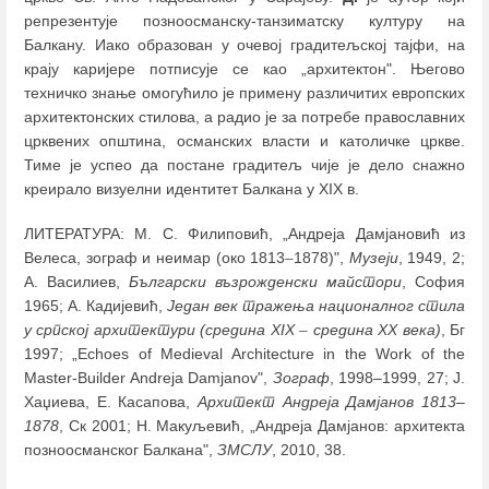
репрезентује позноoсмaнску-танзиматску културу на
Балкану. Иако образован у очевој градитељској тајфи, на
крају каријере потписује се као „архитектон". Његово
техничко знање омогућило је примену различитих европских
архитектонских стилова, а радио је за потребе православних
црквених општина, османских власти и католичке цркве.
Тиме је успео да постане градитељ чије је дело снажно
креирало визуелни идентитет Балкана у XIX в.
ЛИТЕРАТУРА: М. С. Филиповић, „Андреја Дамјановић из
Велеса, зограф и неимар (око 1813
–
1878)",
Музеји
, 1949, 2;
А. Василиев,
Български възрожденски майстори
, София
1965; А. Кадијевић,
Један век тражења националног стила
у српској архитектури (средина XIX
–
средина XX века)
, Бг
1997; „Echoes of Medieval Architecture in the Work of the
Master-Builder Andreja Damjanov",
Зограф
, 1998‒1999, 27; J.
Хаџиева, Е. Касапова,
Архитект Андреја Дамјанов 1813‒
1878
, Ск 2001; Н. Макуљевић, „Андреја Дамјанов: архитекта
позноосманског Балкана",
ЗМСЛУ
, 2010, 38.