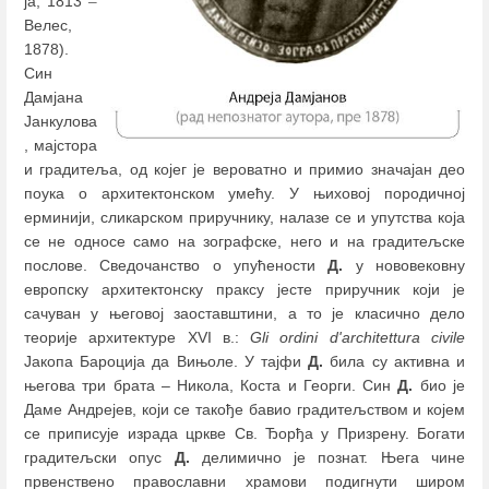
ја, 1813
–
Велес,
1878).
Син
Дамјана
Јанкулова
, мајстора
и градитеља, од којег је вероватно и примио значајан део
поука о архитектонском умећу. У њиховој породичној
ерминији, сликарском приручнику, налазе се и упутства која
се не односе само на зографске, него и на градитељске
послове. Сведочанство о упућености
Д.
у нововековну
европску архитектонску праксу јeсте приручник који је
сачуван у његовој заоставштини, а то је класично дело
теорије архитектуре XVI в.:
Gli ordini d'architettura civile
Јакопа Бароција да Вињоле. У тајфи
Д.
била су активна и
његова три брата ‒ Никола, Коста и Георги. Син
Д.
био је
Даме Андрејев, који се такође бавио градитељством и којем
се приписује израда цркве Св. Ђорђа у Призрену. Богати
градитељски опус
Д.
делимично је познат. Њега чине
првенствено православни храмови подигнути широм