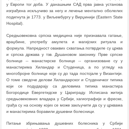
у Европи тог доба. У данашњим САД прва јавна установа
изграђена искључиво за негу и лечење ментално оболелих
подигнута је 1773. у Виљембургу у Вирџинији (Eastern State
Hospital).
Средњовековна српска медицина није признавала гатање,
враџбине, употребу амулета и магијских ритуала и
формула. Напредност оваквих схватања потврдиле су црква
и српска држава у тзв. Душановом законику. Прве српске
болнице -- манастирске болнице -- организоване су у
манастирима Хиландар и Студеница, а по угледу на
многобројне болнице које су до тада постојале у Византији.
О томе сведоче делови Хиландарског и Студеничког типика
који се подударају са деловима типика манастира
Богородице Евергетидске у Цариграду. Исписана житија
средњoвековних владара у Србији, хагиографије и фреске,
грађа су на основу којих се може закључити да су у црквама
и манастирима боравили душевни болесници.
Питање збрињавања душевних болесника у Србији