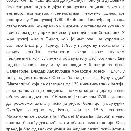
све до XVIII в., када долази до хуманијег приступа душевним
болесницима под утицајем француских енциклопедиста и
енглеског емпиризма и сензуализма. Неколико година пре
реформе у Француској 1780. Винћенцо Ћиаруђи претвара
стару болницу Бонифацио у Фиренци у установу са хуманим
приступом где су примани искључиво душевни болесници. У
Француској Филип Пинел, који је именован за управника
болнице Бисетр у Паризу, 1793. у присуству посланика, у
оквиру посебне свечаности скида окове мушким
пацијентима који су лечени искључиво у овој болници. Две
године касније исту меру спроводи у болници за жене
Салпетрије. Владар Хабзбуршке монархије Јозеф II 1784. у
Бечу подиже надомак Опште болнице -- тзв. „Кулу лудих"
(Narrenturm) која се састојала од 139 индивидуалних ћелија,
а представљала је евидентан пример сегрегације душевно
оболелих од друштва. У Немачкој је почетком XVIII в. дошло
до реформе азила у психијатријске болнице, укључујући
Сиегбург северно од Бона, који је 1825. основао
Максимилијан Јакоби (Karl Wigand Maximilian Jacobi) и увео
систем „без обуздавања", као и облике психотерапије. Овај
тренд је био од великог утицја на научни развој психијатрије