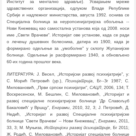
Институт за ментално здравље). Усвајањем мреже
здравствених организација, одлуком Владе Републике
Србије и надлежног министарства, августа 1992. оснива се
Специјалнa болница за неуропсихијатријска обољења --
Нови Кнежевац као самостална установа која од 2008. носи
име „Свети Врачеви". Историјат ове установе, када се ради
о лечењу душевних болесника, датира из 1900, када је
формирано одељење за „умоболне" у склопу Жупанијске
болнице. Одељење је расформирано 1940, а обновљено
60-их година прошлог века.
ЛИТЕРАТУРА: Ј. Весел, „Историјски развој психијатрије", у:
С. Морић Петровић (ур.),
Психијатрија
, Бг--Зг 1987; С.
Миловановић, „Први српски психијатри",
САЦЛ
, 2006, 134; Т.
Воскресенски, М. Бешлин, С. Миловановић, „Историјат и
развој специјалне психијатријске болнице 'Др Славољуб
Бакаловић' у Вршцу",
Енграми
, 2010, 32, 3; Ј. Петровић, Д.
Недић, „Историјат и развој Специјалне психијатријске
болнице 'Свети Врачеви' -- Нови Кнежевац",
Енграми
, 2011,
33, 3; М. Муњиза,
Историјски развој психијатрије
, Бг 2011;
Ж. Родић, С. Миловановић, „Историјат специјалне болнице