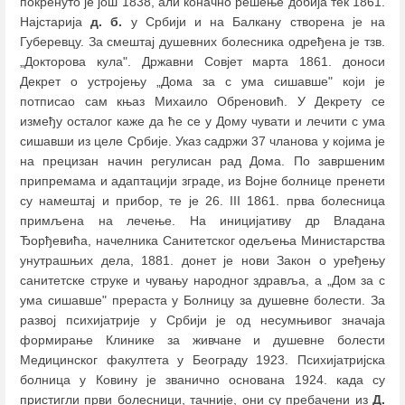
покренуто je још 1838, али коначно решење добија тек 1861.
Најстарија
д. б.
у Србији и на Балкану створена је на
Губеревцу. За смештај душевних болесника одређена је тзв.
„Докторова кула". Државни Совјет марта 1861. доноси
Декрет о устројењу „Дома за с ума сишавше" који је
потписао сам књаз Михаило Обреновић. У Декрету се
између осталог каже да ће се у Дому чувати и лечити с ума
сишавши из целе Србије. Указ садржи 37 чланова у којима је
на прецизан начин регулисан рад Дома. По завршеним
припремама и адаптацији зграде, из Војне болнице пренети
су намештај и прибор, те је 26. III 1861. прва болесница
примљена на лечење. На иницијативу др Владана
Ђорђевића, начелника Санитетског одељења Министарства
унутрашњих дела, 1881. донет је нови Закон о уређењу
санитетске струке и чувању народног здравља, а „Дом за с
ума сишавше" прераста у Болницу за душевне болести. За
развој психијатрије у Србији је од несумњивог значаја
формирање Клинике за живчане и душевне болести
Медицинског факултета у Београду 1923. Психијатријска
болница у Ковину је званично основана 1924. када су
пристигли први болесници, тачније, они су пребачени из
Д.