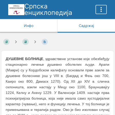
Српска
енциклопедија
Инфо
Садржај
ДУШЕВНE БОЛНИЦE
, здравствене установе које обезбеђују
стационарно лечење душевно оболелих људи. Aрапи
(Маври) су у Кордобском калифату основали прве азиле за
душевне болеснике још у VIII в. (Багдад и Фењ око 700,
Каиро око 800, Дамаск 1270). Од XII до XIV в. слична
склоништа, азили настају у Мецу око 1100, Брауншвајгу
1224, Келну и Ахену 1229. У Валенсији 1409. настаје прва
психијатријска болница, која није имала само кустодијални
карактер (чување), него и функцију лечења. У тој болници је
примењивана и терапија радом. Ово је био изолован случај