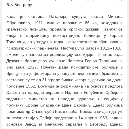
б.
у Београду.
Када је краљица Наталија, супруга краља Милана
Обреновића, 1911. имање површине 86 ха, некадашње
краљевско ловиште, продала српској држави, јавила се
идеја о формирању психијатријске болнице у Горњој
Топоници, по угледу на тадашње хоспитале за збрињавање
психијатријских пацијената. Наступајући ратови 1912--1918.
омели су планове за реализацију ове идеје. Почетак рада
Државне болнице за душевне болести Горња Топоница је
био маја 1927. Почетак рада психијатријске болнице у
Вршцу, кoja je формирана у напуштеним војним објектима, а
састојали су се од 21 зграде бивше касарне, датира од друге
половине 1952. Болница је формирана на основу предлога
Савета за народно здравље Народне Републике Србије и
тадашњег министра за народно здравље и социјалну
политику Србије Спасеније Цане Бабовић. Данас болница
носи име др Славољуба Бакаловића. Веома значајан датум
за психијатрију у Србији представља 14. април 1963, када је
основан Завод за ментално здравље у Београду (данас