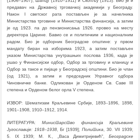
(1906
–
1907), Шапцу (1910
–
1911) и Скопљу (1913). Био је и
предавач на Државној трговачкој академији у Београду.
Након I светског рата постављен је за начелника
Министарства трговине и Министарства финансија, а затим
је од 1923. па до пензионисања 1926. провео на месту
директора Царине. Бавио се и политичким и националним
радом. Био је одборник Београдске општине: у првом
мандату биран на изборима 1923, а затим постављен
указом Министарства унутрашњих послова 1936, када је
ушао у Финансијски одбор, Одбор за трговину и кланицу и
Одбор за таксе и пијаце у Београдској општини. Био је члан
(од 1921), а затим и председник Управног одбора
Чиновничке банке. Одликован је Орденом Св. Саве III
степена и Орденом белог орла V степена.
ИЗВОР: Шематизам Краљевине Србије, 1893
–
1896, 1898,
1901
–
1908, 1910
–
1912, 1914.
ЛИТЕРАТУРА:
Министарство финансија Краљевине
Југославије: 1918
–
1938
, Бг [1939];
Политика
, 30. VII 1939;
5. IX 1939; М. К., „Васа Димитријевић",
Београдскe