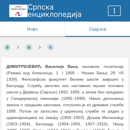
Српска
енциклопедија
Инфо
Садржај
ДИМИТРИЈЕВИЋ, Василије Васа,
чиновник, политичар
(Ражањ код Алексинца, 1. I 1868
–
Нишка Бања, 28. VII
1939). Филозофски факултет Велике школе завршио у
Београду. Службу започео као наставник мушке основне
школе у Дервену (Сврљиг) 1892
–
1895, а затим био предавач
у Смедеревској гимнaзији (1895
–
1898). Након доношења
закона о средњим школама, отпуштен је из државне службе
1898. Потом се запослио у царинској служби те радио у
царинарницама на Јавору (1900
–
1903), Доњем Милановцу
(1903
–
1904), Београду (1904
–
1905, 1907
–
1910), Нишу