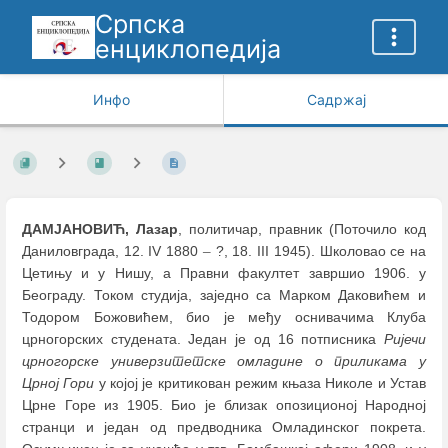
Српска
енциклопедија
Инфо
Садржај
ДАМЈАНОВИЋ, Лазар
, политичар, правник (Поточило код
Даниловграда, 12. IV 1880
–
?, 18. III 1945). Школовао се на
Цетињу и у Нишу, а Правни факултет завршио 1906. у
Београду. Током студија, заједно са Марком Даковићем и
Тодором Божовићем, био је међу оснивачима Клуба
црногорских студената. Један је од 16 потписника
Ријечи
црногорске универзитетске омладине о приликама у
Црној Гори
у којој је критикован режим књаза Николе и Устав
Црне Горе из 1905. Био је близак опозиционој Народној
странци и један од предводника Омладинског покрета.