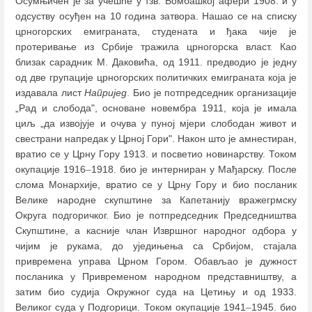
Осумњичен је за учешће у тзв. Бомбашкој афери 1908. и у
одсуству осуђен на 10 година затвора. Нашао се на списку
црногорских емиграната, студената и ђака чије је
протеривање из Србије тражила црногорска власт. Као
близак сарадник М. Даковића, од 1911. предводио је једну
од две групације црногорских политичких емиграната која је
издавала лист
Напријед
. Био је потпредседник организације
„Рад и слобода", основане новембра 1911, која је имала
циљ „да извојује и очува у пуној мјери слободан живот и
свестрани напредак у Црној Гори". Након што је амнестиран,
вратио се у Црну Гору 1913. и посветио новинарству. Током
окупације 1916
–
1918. био је интерниран у Мађарску. После
слома Монархије, вратио се у Црну Гору и био посланик
Велике народне скупштине за Капетанију вражегрмску
Округа подгоричког. Био је потпредседник Председништва
Скупштине, а касније члан Извршног народног одбора у
чијим је рукама, до уједињења са Србијом, стајала
привремена управа Црном Гором. Обављао је дужност
посланика у Привременом народном представништву, а
затим био судија Окружног суда на Цетињу и од 1933.
Великог суда у Подгорици. Током окупације 1941
–
1945. био