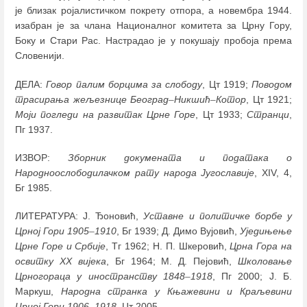
је близак ројалистичком покрету отпора, а новембра 1944.
изабран је за члана Националног комитета за Црну Гору,
Боку и Стари Рас. Настрадао је у покушају пробоја према
Словенији.
ДЕЛА:
Говор палим борцима за слободу
, Цт 1919;
Поводом
трасирања жељезнице Београд
–
Никшић
–
Котор
, Цт 1921;
Моји погледи на развитак Црне Горе
, Цт 1933;
Странци
,
Пг 1937.
ИЗВОР:
Зборник докумената и података о
Народноослободилачком рату народа Југославије
, XIV, 4,
Бг 1985.
ЛИТЕРАТУРА: Ј. Ђоновић,
Уставне и политичке борбе у
Црној Гори 1905
–
1910
, Бг 1939; Д. Димо Вујовић,
Уједињење
Црне Горе и Србије
, Тг 1962; Н. П. Шкеровић,
Црна Гора на
освитку XX вијека
, Бг 1964; М. Д. Пејовић,
Школовање
Црногораца у иностранству 1848
–
1918
, Пг 2000; Ј. Б.
Маркуш,
Народна странка у Књажевини и Краљевини
Црној Гори 1906
–
1918
, Цт 2005.