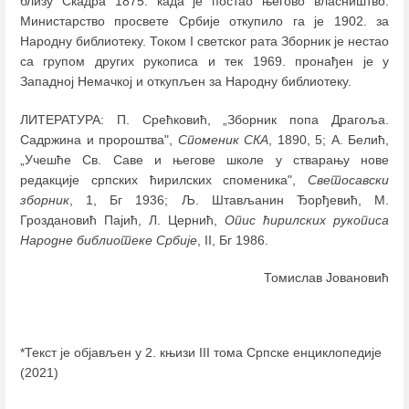
близу Скадра 1875. када је постао његово власништво.
Министарство просвете Србије откупило га је 1902. за
Народну библиотеку. Током I светског рата Зборник је нестао
са групом других рукописа и тек 1969. пронађен је у
Западној Немачкој и откупљен за Народну библиотеку.
ЛИТЕРАТУРА: П. Срећковић, „Зборник попа Драгоља.
Садржина и пророштва",
Споменик СКА
, 1890, 5; А. Белић,
„Учешће Св. Саве и његове школе у стварању нове
редакције српских ћирилских споменика",
Светосавски
зборник
, 1, Бг 1936; Љ. Штављанин Ђорђевић, М.
Гроздановић Пајић, Л. Цернић,
Опис ћирилских рукописа
Народне библиотеке Србије
, II, Бг 1986.
Томислав Јовановић
*Текст је објављен у 2. књизи III тома Српске енциклопедије
(2021)