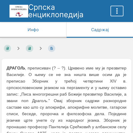
Српска
енциклопедија
Инфо
Садржај
ДРАГОЉ
, преписивач (?
–
?). Црквено име му је презвитер
Василије. О њему се не зна ништа више осим да је
преписао Зборник у трећој четвртини XIV в.
српскословенским језиком на пергаменту и у њему оставио
запис: „Писа многогрешни раб Божији презвитер Василије, а
звани поп Драгољ." Овај зборник садржи разнородне
саставе као што су апокрифи, апокрифне молитве, гатарски
списи, беседе, пророчка и филозофска дела. Поједине
језичке црте унете су из народног језика. Зборник је
пронашао професор Пантелија Срећковић у албанском селу