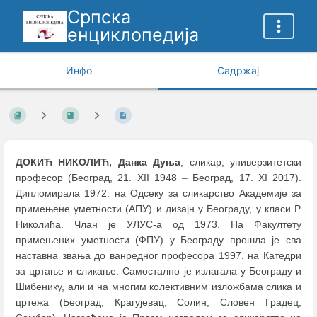
Српска
енциклопедија
Инфо
Садржај
ДОКИЋ НИКОЛИЋ, Данка Дуња
, сликар, универзитетски
професор (Београд, 21. XII 1948
–
Београд, 17. XI 2017).
Дипломирала 1972. на Oдсеку за сликарство Академије за
примењене уметности (АПУ) и дизајн у Београду, у класи Р.
Николића. Члан je УЛУС-а од 1973. На Факултету
примењених уметности (ФПУ) у Београду прошла је сва
наставна звања до ванредног професора 1997. на Катедри
за цртање и сликање. Самостално је излагала у Београду и
Шибенику, али и на многим колективним изложбама слика и
цртежа (Београд, Крагујевац, Солин, Словен Градец,