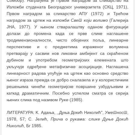
Сомбор). Награђена је Првом наградом за сликарство на
Изложби студената Београдског универзитета (СКЦ, 1971),
Првом наградом за сликарство АПУ (1972) и Трећом
наградом за цртеж на изложби
Свет који волимо
(Галерија
ЈНА, 1977). У њеном стваралаштву оданом фигурацији
долази до промена када се прве слике наглашене
тродимензионалности, чисто обојених поља, линеарне
перспективе и с предметима израженог волумена
претварају у сасвим нов ликовни амбијент са скраћеном
дубином и употребом геометријских елемената што
укључује одређене метафизичке асоцијације. Наглашена
линеарност радова упућује на цртеж као основно средство
њеног израза премда се добро сналазила и у колористичким
решењима чинећи геометријске површине узбудљивим и
каткад драматичним. Посебно успелом сматра се серија
њених слика под називом
Руке
(1985).
ЛИТЕРАТУРА: K. Адања, ,,Дуња Докић Николић",
Уметност
,
1978, 57; С. Јелић,
Прича о рукама: слике Дуње Докић
Николић
, Бг 1985.