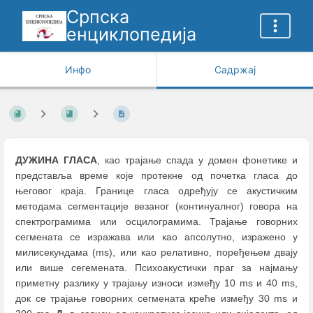
Српска
енциклопедија
Инфо
Садржај
ДУЖИНА ГЛАСА
, као трајање спада у домен фонетике и
представља време које протекне од почетка гласа до
његовог краја. Границе гласа одређују се акустичким
методама сегментације везаног (континуалног) говора на
спектрограмима или осцилограмима. Трајање говорних
сегмената се изражава или као апсолутно, изражено у
милисекундама (ms), или као релативно, поређењем двају
или више сегемената. Психоакустички праг за најмању
приметну разлику у трајању износи између 10 ms и 40 ms,
док се трајање говорних сегмената креће између 30 ms и