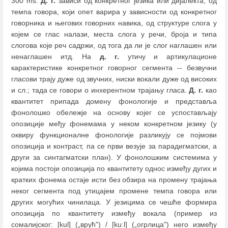
300 ms.
Д.
г.
зависи од конкретног језика или дијалекта, од
темпа говора, који опет варира у зависности од конкретног
говорника и његових говорних навика, од структуре слога у
којем се глас налази, места слога у речи, броја и типа
слогова које реч садржи, од тога да ли је слог наглашен или
ненаглашен итд. На
д. г.
утичу и артикулационе
карактеристике конкретног говорног сегмента -- безвучни
гласови трају дуже од звучних, ниски вокали дуже од високих
и сл.; тада се говори о инхерентном трајању гласа.
Д.
г.
као
квантитет припада домену фонологије и представља
фонолошко обележје на основу којег се успостављају
опозиције међу фонемама у неком конкретном језику (у
оквиру функционалне фонологије разликују се појмови
опозиција и контраст, па се први везује за парадигматски, а
други за синтагматски план). У фонолошким системима у
којима постоји опозиција по квантитету однос између дугих и
кратких фонема остаје исти без обзира на промену трајања
неког сегмента под утицајем промене темпа говора или
других могућих чинилаца. У језицима се чешће формира
опозиција по квантитету између вокала (пример из
сомалијског: [kul] („врућ") / [kuːl] („огрлица") него између