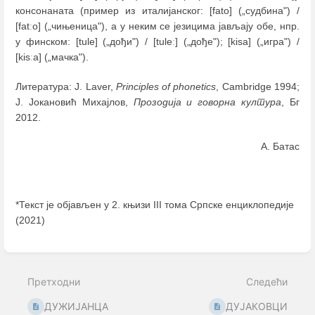
консонаната (пример из италијанског: [fato] („судбина") /
[fatːo] („чињеница"), а у неким се језицима јављају обе, нпр.
у финском: [tule] („дођи") / [tuleː] („дође"); [kisa] („игра") /
[kisːa] („мачка").
Литература: J. Laver,
Principles of phonetics
, Cambridge 1994;
Ј. Јокановић Михајлов,
Прозодија и говорна култура
, Бг
2012.
А. Батас
*Текст је објављен у 2. књизи III тома Српске енциклопедије
(2021)
Enter
section
select
Претходни
Следећи
mode
ДУЖИЈАНЦА
ДУЈАКОВЦИ