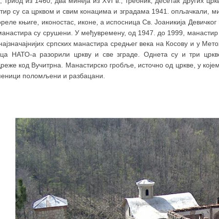
), триод из 1460, два минеја из XVI в., требник, десетак других црк
тир су са црквом и свим конацима и зградама 1941. опљачкали, м
ореле књиге, иконостас, иконе, а испосница Св. Јоаникија Девичко
манастира су срушени. У међувремену, од 1947. до 1999, манасти
најзначајнијих српских манастира средњег века на Косову и у Мето
ица НАТО-а разорили цркву и све зграде. Однета су и три цркве
еже код Вучитрна. Манастирско гробље, источно од цркве, у којем 
меници поломљени и разбацани.