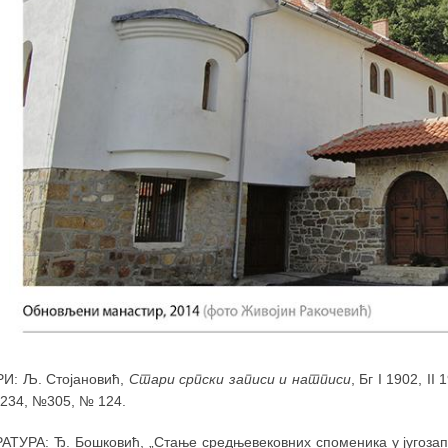
И: Љ. Стојановић,
Стари српски записи и натписи
, Бг I 1902, I
 234, №305, № 124.
АТУРА: Ђ. Бошковић, „Стање средњевековних споменика у југозап