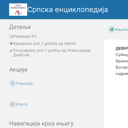
Српска енциклопедија
Детаљи
Књиге
Ревизија #3
Креирано
pre 2 godine
oд
Admin
ДЕВИ
Ажурирано
pre 1 godinu
од
Александар
Деветак
Србиц
Бранк
Богор
Акције
оздрав
Ревизије
Извоз
Навигација кроз књигу