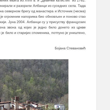
вених књига из XVIII в. и „Девички катистих" из 1762.
инирали и разорили Албанци из суседних села. Тада
г на северном брегу од манастира и Источник (чесма)
р је огромним напорима био обновљен и поново стао
хији. Јуна 2004. Албанци су у присуству француских
на звона од којих је једно било донето из цркве
је било и старијих споменика, потпуно је уништено,
Бојана Стевановић