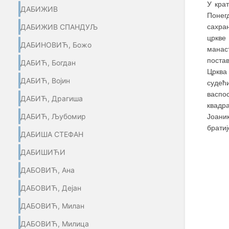
У кра
ДАБИЖИВ
Понег
сахра
ДАБИЖИВ СПАНДУЉ
цркве
ДАБИНОВИЋ, Божо
манас
поста
ДАБИЋ, Богдан
Црква
ДАБИЋ, Војин
судећ
васпо
ДАБИЋ, Драгиша
квадра
ДАБИЋ, Љубомир
Јоаник
братиј
ДАБИША СТЕФАН
ДАБИШИЋИ
ДАБОВИЋ, Ана
ДАБОВИЋ, Дејан
ДАБОВИЋ, Милан
ДАБОВИЋ, Милица