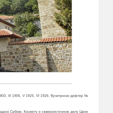
I 1903, III 1905, V 1925, VI 1926; Вучитрнски дефтер №
адној Србији, Космету и североисточном делу Црне