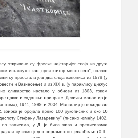
у откривене су фреске најстаријег слоја из друге
ом истакнутог као „први ктитор место сего", налазе
кви су преостала још два слоја живописа из 1578 (у
вести и Вазнесење) и из XIX в. (у параклису циклус
но сликарство настало у обнови из 1863, током
аре цркве и садашње припрате. Девички манастир је
оштима), 1941, 1999. и 2004. Манастир је поседовао
 збирка је бројала преко 100 рукописних и око 10
деспоту Стефану Лазаревићу" (писано између 1402.
и по записима, у
Д.
је била жива и преписивачка
рајали су само једно пергаментно јеванђеље (XIII‒