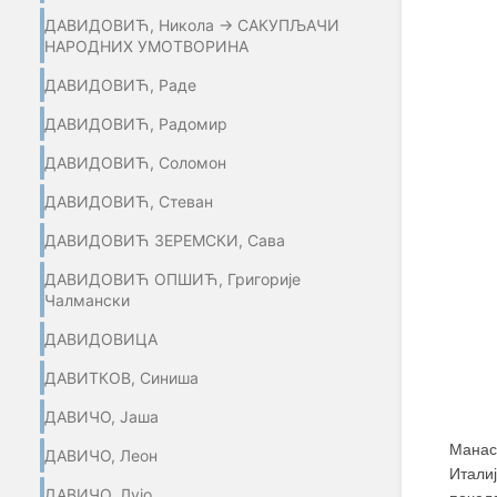
ДАВИДОВИЋ, Никола → САКУПЉАЧИ
НАРОДНИХ УМОТВОРИНА
ДАВИДОВИЋ, Раде
ДАВИДОВИЋ, Радомир
ДАВИДОВИЋ, Соломон
ДАВИДОВИЋ, Стеван
ДАВИДОВИЋ ЗЕРЕМСКИ, Сава
ДАВИДОВИЋ ОПШИЋ, Григорије
Чалмански
ДАВИДОВИЦА
ДАВИТКОВ, Синиша
ДАВИЧО, Јаша
Мана
ДАВИЧО, Леон
Италиј
ДАВИЧО, Лујо