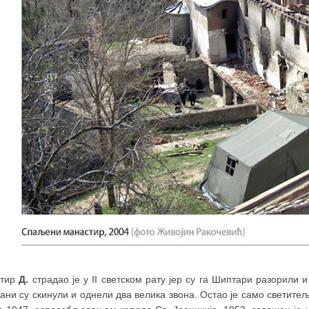
стир
Д.
страдао је у II светском рату јер су га Шиптари разорили 
ани су скинули и однели два велика звона. Остао је само светит