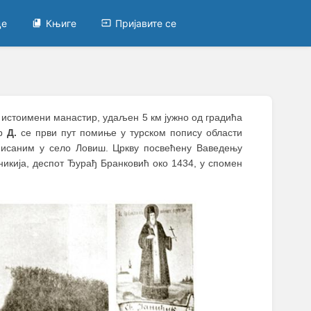
це
Књиге
Пријавите се
и истоимени манастир, удаљен 5 км јужно од градића
ир
Д.
се први пут помиње у турском попису области
уписаним у село Ловиш. Цркву посвећену Ваведењу
икија, деспот Ђурађ Бранковић око 1434, у спомен