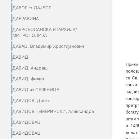
ДАБОГ → ДАЈБОГ
ДАБРАВИНА
ДАБРОБОСАНСКА ЕПАРХИЈА/
МИТРОПОЛИЈА
ДАВАЦ, Владимир Христијанович
ДАВИД
Прили
ДАВИД, Андраш
полови
се Св.
ДАВИД, Филип
конхи
ДАВИД из СЕЛЕНИЦЕ
зидни
конзе
ДАВИДОВ, Динко
претрп
ДАВИДОВ ТЕМЕРИНСКИ, Александра
богат
штамп
ДАВИДОВАЦ
и 140
делат
ДАВИДОВАЦ