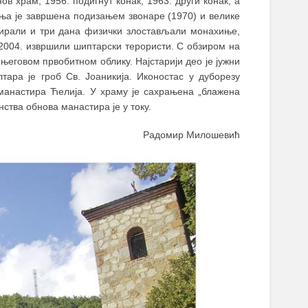
в храм, 1956. подигнут конак, 1963. други конак, а
дња је завршена подизањем звонаре (1970) и велике
упирали и три дана физички злостављали монахиње,
I 2004. извршили шиптарски терористи. С обзиром на
његовом првобитном облику. Најстарији део је јужни
ара је гроб Св. Јоаникија. Иконостас у дуборезу
манастира Ћелија. У храму је сахрањена „блажена
нства обнова манастира је у току.
Радомир Милошевић