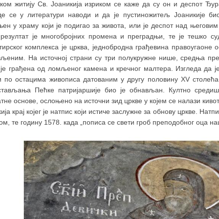
тком житију Св. Јоаникија изриком се каже да су он и деспот Ђу
де се у литератури наводи и да је пустиножитељ Јоаникије био 
њен у храму који је подигао за живота, или је деспот над његови
 резултат је многобројних промена и преградњи, те је тешко су
тирског комплекса је црква, једнобродна грађевина правоугаоне
вљеним. На источној страни су три полукружне нише, средња пре
 је грађена од ломљеног камена и кречног малтера. Изгледа да ј
и по остацима живописа датованим у другу половину XV столећа.
стављања Пећке патријаршије био је обнављан. Култно среди
тне основе, ослоњено на источни зид цркве у којем се налази кивот
ија крај којег је натпис који истиче заслужне за обнову цркве. На
ом, те годину 1578. када „пописа се свети гроб преподобног оца на