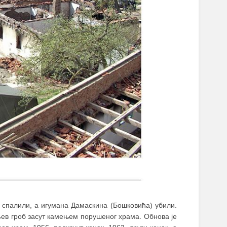
и спалили, а игумана Дамаскина (Бошковића) убили.
ељев гроб засут камењем порушеног храма. Обнова је