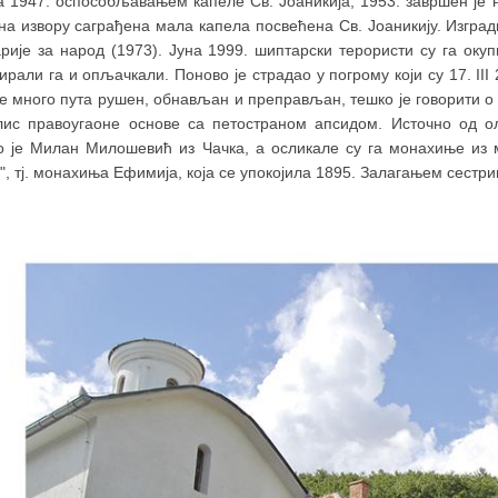
 1947. оспособљавањем капеле Св. Јоаникија, 1953. завршен је но
 на извору саграђена мала капела посвећена Св. Јоаникију. Изгра
арије за народ (1973). Јуна 1999. шиптарски терористи су га ок
рали га и опљачкали. Поново је страдао у погрому који су 17. II
је много пута рушен, обнављан и преправљан, тешко је говорити о 
лис правоугаоне основе са петостраном апсидом. Источно од олт
о је Милан Милошевић из Чачка, а осликале су га монахиње из 
", тј. монахиња Ефимија, која се упокојила 1895. Залагањем сестри