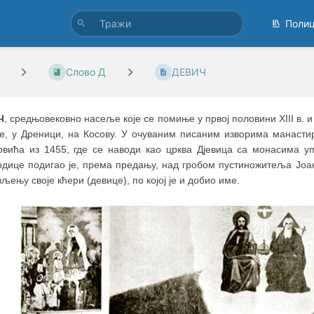
Поли
Слово Д
ДЕВИЧ
Ч
, средњовековно насеље које се помиње у првој половини XIII в. 
е, у Дреници, на Косову. У очуваним писаним изворима манаст
овића из 1455, где се наводи као црква Дјевица са монасима 
одице подигао је, према предању, над гробом пустиножитеља Јоан
љењу своје кћери (девице), по којој је и добио име.