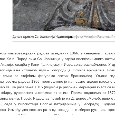
ком конзерваторских радова изведених 1966. у северном параклис
не XV в. Поред лика Св. Јоаникија у одећи великосхимника натпис
 Акакије, свадба у Кани Галилејској и Исцељење раслабљеног. У цр
 апсиде и на источном зиду
–
Богородица, Служба архијереја, Благо
х слика са стојећим фигурама светих Бранковића). Уљано зид
рваторских радова 1966, премештено је на празне зидове наоса ст
ео тешка разарања 1915 (пијуком је разбијен мермерни кивот са м
у збирку рукописних и штампаних књига. Према подацима из 1872.
аних књига. Проф. Радослав Грујић је из
Д.
донео „Молебствије о 
5, сада у библиотеци Српске патријаршије у Београду). Судећ
ност. Између два светска рата од некадашње збирке рукописа прет