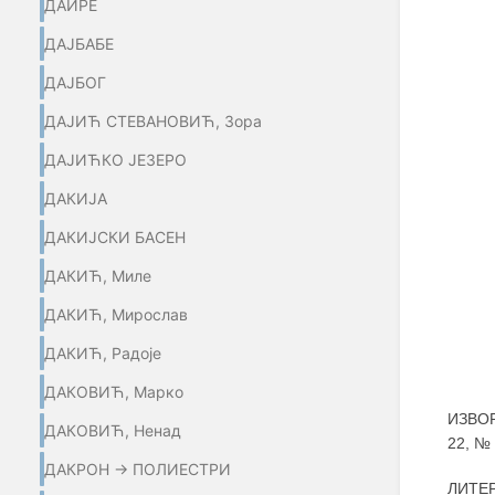
ДАИРЕ
ДАЈБАБЕ
ДАЈБОГ
ДАЈИЋ СТЕВАНОВИЋ, Зора
ДАЈИЋКО ЈЕЗЕРО
ДАКИЈА
ДАКИЈСКИ БАСЕН
ДАКИЋ, Миле
ДАКИЋ, Мирослав
ДАКИЋ, Радоје
ДАКОВИЋ, Марко
ИЗВОР
ДАКОВИЋ, Ненад
22, №
ДАКРОН → ПОЛИЕСТРИ
ЛИТЕР