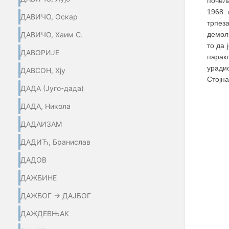
почела
1968.
ДАВИЧО, Оскар
трпез
демоли
ДАВИЧО, Хаим С.
то да 
ДАВОРИЈЕ
парак
уради
ДАВСОН, Хју
Стојна
ДАДА (Југо-дада)
ДАДА, Никола
ДАДАИЗАМ
ДАДИЋ, Бранислав
ДАДОВ
ДАЖБИНЕ
ДАЖБОГ → ДАЈБОГ
ДАЖДЕВЊАК