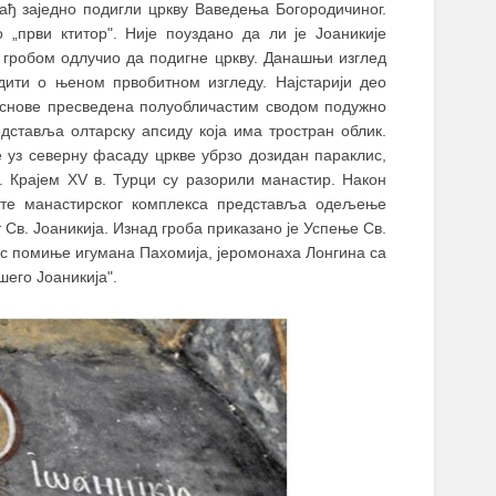
рађ заједно подигли цркву Ваведења Богородичиног.
„први ктитор". Није поуздано да ли је Јоаникије
м гробом одлучио да подигне цркву. Данашњи изглед
дити о њеном првобитном изгледу. Најстарији део
 основе пресведена полуобличастим сводом подужно
дставља олтарску апсиду која има тростран облик.
е уз северну фасаду цркве убрзо дозидан параклис,
 Крајем XV в. Турци су разорили манастир. Након
ште манастирског комплекса представља одељење
 Св. Јоаникија. Изнад гроба приказано је Успење Св.
тпис помиње игумана Пахомија, јеромонаха Лонгина са
шего Јоаникија".