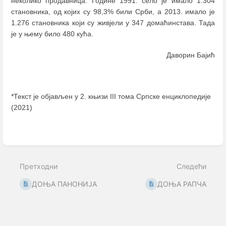
неколико продавница. Године 1991. село је имало 1.304
становника, од којих су 98,3% били Срби, а 2013. имало је
1.276 становника који су живјели у 347 домаћинстава. Тада
је у њему било 480 кућа.
Даворин Бајић
*Текст је објављен у 2. књизи III тома Српске енциклопедије
(2021)
Enter
section
select
mode
Претходни
Следећи
ДОЊА ПАНОНИЈА
ДОЊА РАПЧА