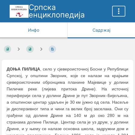
Српска
енциклопедија
Инфо
Садржај
ДОЊА ПИЛИЦА
, село у сјевероисточној Босни у Републици
Српској, у општини Зворник, које се налази на крајњим
сјевероисточним обронцима планине Мајевице у долини
Пиличке реке (лијева притока Дрине). На источној
периферији села у долини Дрине је пут Зворник
–
Бијељина,
а општински центар удаљен је 30 км јужно од села. Насеље
је дисперзивног типа и чини га велик број заселака. Они су
грађени од долине Дрине на 140 м до око 280 м на
странама долине Пилице. Центар села је уз друм, у долини
Дрине, и у њему се налазе основна школа, задружни дом и