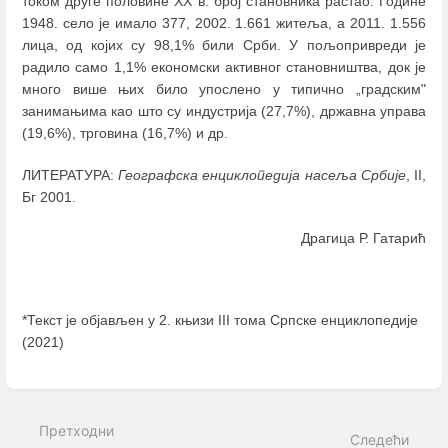
током друге половине XX в. број становника растао. Године
1948. село је имало 377, 2002. 1.661 житеља, а 2011. 1.556
лица, од којих су 98,1% били Срби. У пољопривреди је
радило само 1,1% економски активног становништва, док је
много више њих било упослено у типично „градским"
занимањима као што су индустрија (27,7%), државна управа
(19,6%), трговина (16,7%) и др.
ЛИТЕРАТУРА:
Географска енциклопедија насеља Србије
, II,
Бг 2001.
Драгица Р. Гатарић
*Текст је објављен у 2. књизи III тома Српске енциклопедије
(2021)
Enter
section
select
Претходни
mode
Следећи