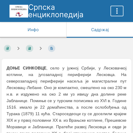
Српска
енциклопедија
Инфо
Садржај
ДОЊЕ СИНКОВЦЕ
, село у јужној Србији, у Лесковачкој
котлини, на југозападној периферији Лесковца. На
северозападној периферији насеља је магистрални пут
Лесковац
–
Лебане. Oнo је компактно, смештено на око 230 м
н.в. и издужено на око 2 км уз ивицу дна долине реке
Јабланице. Помиње се у турским пописима из XVI в. Године
1516. имало је 22 домаћинства, а после ослобођења од
Турака (1879) 11 кућа. Староседеоци су се доселили крајем
XIX и у првој половини XX в. из Врањске котлине, Прешевске
Моравице и Јабланице. Пратећи развој Лесковца и овде је