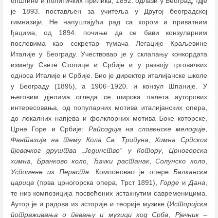
општине и политичких прилика, 1892. одлази у Београд, гдје
је 1893. постављен за учитеља у Другој београдској
гимназији. Не напуштајући рад са хором и приватним
ђацима, од 1894. почиње да се бави конзуларним
пословима као секретар тумача Легације Краљевине
Италије у Београду. Учествовао је у склапању конкордата
између Свете Столице и Србије и у развоју трговачких
односа Италије и Србије. Био је директор италијанске школе
у Београду (1895), а 1906
–
1920. и конзул Шпаније. У
његовим дјелима огледа се широка палета ауторових
интересовања, од популарних мотива италијанских опера,
до локалних напјева и фолклорних мотива Боке которске,
Црне Горе и Србије:
Рапсодија на словенске мелодије
,
Фантазија на тему Кола Св. Трипуна
,
Химна Српског
пјевачког друштва „Јединство" у Котору
,
Црногорска
химна
,
Бранково коло
,
Ђачки растанак
,
Солунско коло
,
Успомене из Пераста
. Компоновао је опере
Балканска
царица
(прва црногорска опера, Трст 1891),
Горде
и
Дана
,
те низ композиција посвећених истакнутим савременицима.
Аутор је и радова из историје и теорије музике (
Историјска
потраживања о певању и музици код Срба
,
Рјечник
–