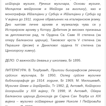
историја музике
,
Рјечник музичара
,
Основи музике
,
Мелцелов метроном
и
Метода за виолину
), као и
монографија
Италијани у Србији
и
Италијани у Србији од
V вијека до 1911. године
објављених на италијанском језику.
Дио његове личне архиве и музикалија чува се у
Историјском архиву у Котору. Добитник је високих признања
за дипломатски рад, те Ордена Св. Саве III степена (за
оперу
Балканска царица
), Таковског крста V степена (за
Перашке пјесме
) и Даниловог ордена IV степена (за
Црногорску химну
).
ДЕЛО:
О важности певања у школама
, Бг 1895.
ЛИТЕРАТУРА: В. Ђорђевић,
Прилози биографском речнику
српских музичара
, Бг 1950;
Оглед српске музичке
библиографије до 1914. године
, Бг 1969; М. Милошевић,
Музичке теме и портрети
, Тг 1982; Д. Антовић,
Которско
позориште у XIX вијеку
, Пг 1998; И. Антовић,
Опера
Балканска царица Дионизија де Сарна Сан Ђорђа из XIX
вијека
–
музичко остварење драме Николе I Петровића