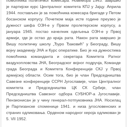
помоћника политичког комесара. Новембра 1943. завршио
је партијски курс Централног комитета КПЈ у Јајцу. Априла
1944. постављен је за помоћника комесара бригаде у Петом
босанском корпусу. Почетком маја исте године преузео је
дужност шефа ОЗН-е у Првом пролетерском корпусу, а
јануара 1945. постао начелник одељења ОЗН-е у Првој
армији, где је остао до краја рата. Након рата завршио је
Вишу политичку школу „Ђуро Ђаковић" у Београду, Вишу
војну академију ЈНА и Курс оператике. Био је на дужностима
помоћника команданта и секретара Комитета Ратног
ваздухопловства ЈНА, Београдског војног подручја, Команде
града Београда и Комитета Конференције СКЈ у Првој
армијској области. Осим тога, био је члан Председништва
Савезне конференције ССРН Југославије, члан Централног
комитета и Председништва ЦК СК Србије, члан
Председништва Савезног одбора СУБНОР-а Југославије.
Пензионисан је у чину генерал-потпуковника ЈНА. Носилац
је Партизанске споменице 1941. и низа југословенских и
страних одликовања. Орденом народног хероја одликован је
5. VII 1952.