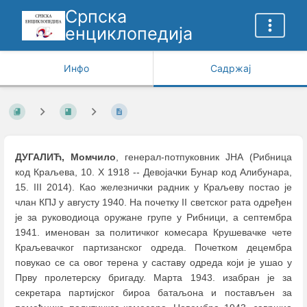
Српска
енциклопедија
Инфо
Садржај
ДУГАЛИЋ, Момчило
, генерал-потпуковник ЈНА (Рибница
код Краљева, 10. X 1918 -- Девојачки Бунар код Алибунара,
15. III 2014). Као железнички радник у Краљеву постао је
члан КПЈ у августу 1940. На почетку II светског рата одређен
је за руководиоца оружане групе у Рибници, а септембра
1941. именован за политичког комесара Крушевачке чете
Краљевачког партизанског одреда. Почетком децембра
повукао се са овог терена у саставу одреда који је ушао у
Прву пролетерску бригаду. Марта 1943. изабран је за
секретара партијског бироа батаљона и постављен за