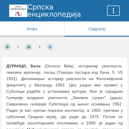
Српска
енциклопедија
Инфо
Садржај
ДУРАНЦИ, Бела
(Duranci Béla), историчар уметности,
ликовни критичар, писац (Томори пустара код Бача, 5. VII
1931). Дипломирао историју уметности на Филозофском
факултету у Београду 1963. Цео радни век провео у
Суботици радећи у установама културе. Био је сарадник
Галерије модерне уметности „Ликовни сусрет" (данас
Савремена галерија Суботица) од њеног оснивања 1962.
Радио је као срески порезни инспектор, а 1959. прелази у
суботички Градски музеј, где ради до 1975. Потом се
посвећује заштитарским пословима, а 1980. је један од