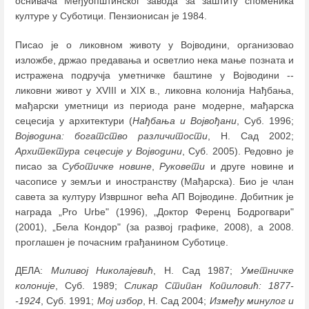
оснивача Међуопштинског завода за заштиту споменика
културе у Суботици. Пензионисан je 1984.
Писао је о ликовном животу у Војводини, организовао
изложбе, држао предавања и осветлио нека мање позната и
истражена подручја уметничке баштине у Војводини --
ликовни живот у XVIII и XIX в., ликовна колонија Нађбања,
мађарски уметници из периода ране модерне, мађарска
сецесија у архитектури (
Нађбања и Војвођани
, Суб. 1996;
Војводина: богатство различитости
, Н. Сад 2002;
Архитектура сецесије у Војводини
, Суб. 2005). Редовно је
писао за
Суботичке новине
,
Руковети
и друге новине и
часописе у земљи и иностранству (Мађарска). Био је члан
савета за културу Извршног већа АП Војводине. Добитник је
награда „Pro Urbe" (1996), „Доктор Ференц Бодрогвари"
(2001), „Бела Кондор" (за развој графике, 2008), а 2008.
проглашен је почасним грађанином Суботице.
ДЕЛА:
Миливој Николајевић
, Н. Сад 1987;
Уметничке
колоније
, Суб. 1989;
Сликар Стипан Копиловић: 1877-
-1924
, Суб. 1991;
Мој избор
, Н. Сaд 2004;
Између минулог и