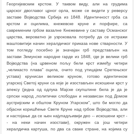
Георгијевским крстом. У таквом виду, али на грудима
царског двоглавог црног орла, може се видети у реверсу
заставе Војводства Србија из 1848. Идентичност грба са
крстом и оцилима, кнежевске круне и порфире, са
савременим грбом вазалне Кнежевине у саставу Османског
царства, вероватно је узроковала потребу да се истражи
маштовитији начин хералдичког приказа нове стварности. У
том погледу посебно је значајан грб представљен на
застави Земунске народне гарде из 1848, где је велики грб
Војводства (на црвеном пољу бели крст између четири
„челикасто плава" оцила, очито под утицајем Сретењског
устава) крунисан великом круном, готово идентичном
угарској Светој круни са које је изостављен искошени крст у
апексу (једна од одлука Мајске скупштине била је да је
српски народ „политички слободан и независан под Домом
аустријским и обштом Круном Угарском", што би могло да
објасни коришћење Свете Круне над грбом Војводства, али
и настојање да се њен најупадљивији део -- искошени крст -
- на неки начин изостави), окружен са још четири
хералдичка картуша, по два са сваке стране, на којима су