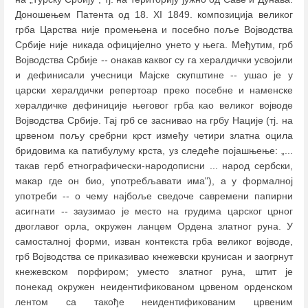
Доношењем Патента од 18. XI 1849. композиција великог
грба Царства није промењена и посебно поље Војводства
Србије није никада официјелно унето у њега. Међутим, грб
Војводства Србије -- онакав каквог су га хералдички усвојили
и дефинисали учесници Мајске скупштине -- ушао је у
царски хералдички репертоар преко посебне и наменске
хералдичке дефиниције његовог грба као великог војводе
Војводства Србије. Тај грб се заснивао на грбу Нације (тј. на
црвеном пољу сребрни крст између четири златна оцила
бридовима ка патибулуму крста, уз следеће појашњење: „...
такав герб етнографически-народописни ... народ сербски,
макар где он био, употребљавати има"), а у формалној
употреби -- о чему најбоље сведоче савремени папирни
асигнати -- заузимао је место на грудима царског црног
двоглавог орла, окружен ланцем Ордена златног руна. У
самосталној форми, изван контекста грба великог војводе,
грб Војводства се приказивао кнежевски крунисан и заогрнут
кнежевском порфиром; уместо златног руна, штит је
понекад окружен неидентификованом црвеном орденском
лентом са такође неидентификованим црвеним