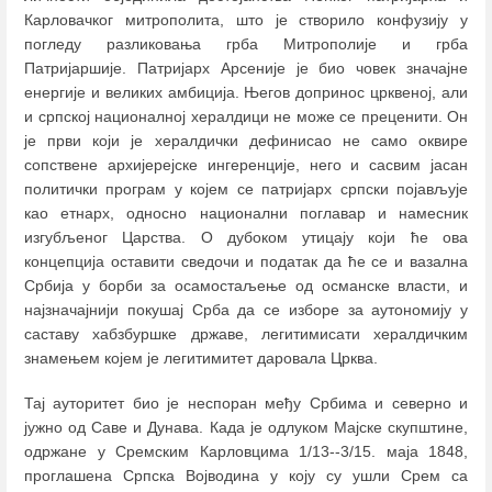
Карловачког митрополита, што је створило конфузију у
погледу разликовања грба Митрополије и грба
Патријаршије. Патријарх Арсеније је био човек значајне
енергије и великих амбиција. Његов допринос црквеној, али
и српској националној хералдици не може се преценити. Он
је први који је хералдички дефинисао не само оквире
сопствене архијерејске ингеренције, него и сасвим јасан
политички програм у којем се патријарх српски појављује
као етнарх, односно национални поглавар и намесник
изгубљеног Царства. О дубоком утицају који ће ова
концепција оставити сведочи и податак да ће се и вазална
Србија у борби за осамостаљење од османске власти, и
најзначајнији покушај Срба да се изборе за аутономију у
саставу хабзбуршке државе, легитимисати хералдичким
знамењем којем је легитимитет даровала Црква.
Тај ауторитет био је неспоран међу Србима и северно и
јужно од Саве и Дунава. Када је одлуком Мајске скупштине,
одржане у Сремским Карловцима 1/13--3/15. маја 1848,
проглашена Српска Војводина у коју су ушли Срем са