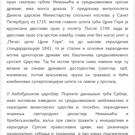
орао сматран грбом Немањића и средњовековне српске
државе, има много доказа. У предлошку митрополита
Данила царском Министарству спољних послова у Санкт
Петербургу из 1715. мотив главног штита грба Црне Горе је
крунисани двоглави орао у полету. После 1749, када је
двоглави орао (са крстом између глава или без њега) унет у
„Печат целе Црне Горе", па до његове хералдичке
стандардизације 1841, то је стални и основни хералдички
мотив црногорске државе као баштиника средњовековног
српског Царства. Тај ће мотив трпети само измене које су
везане за ознаке државног достојанства (скиптар, орб,
кнежевска, потом краљевска, круна са тракама) и биће
комбинован суперпозицијом штита са лавом у пролазу.
У Хабзбуршком царству.
Порекло данашњег грба Србије,
иако мотивски изведено из средњовековне амблематике и
хералдике византијског царства и, посебно, хералдичких
знамења светородних династија Немањића и
Хребељановића, ваља пре свега тражити у иницијативи и
хералдици Српске православне цркве, као ризничара
националних сећања и традиција, и као израз прагматичне