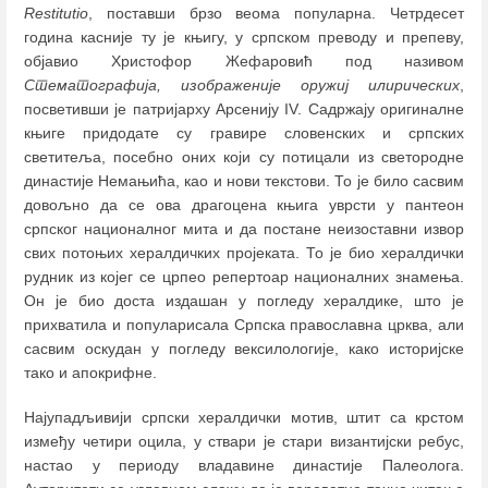
Restitutio
, поставши брзо веома популарна. Четрдесет
година касније ту је књигу, у српском преводу и препеву,
објавио Христофор Жефаровић под називом
Стематографија, изображеније оружиј илирических
,
посветивши је патријарху Арсенију IV. Садржају оригиналне
књиге придодате су гравире словенских и српских
светитеља, посебно оних који су потицали из светородне
династије Немањића, као и нови текстови. То је било сасвим
довољно да се ова драгоцена књига уврсти у пантеон
српског националног мита и да постане неизоставни извор
свих потоњих хералдичких пројеката. То је био хералдички
рудник из којег се црпео репертоар националних знамења.
Он је био доста издашан у погледу хералдике, што је
прихватила и популарисала Српска православна црква, али
сасвим оскудан у погледу вексилологије, како историјске
тако и апокрифне.
Најупадљивији српски хералдички мотив, штит са крстом
између четири оцила, у ствари је стари византијски ребус,
настао у периоду владавине династије Палеолога.