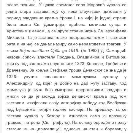
плаве тканине. У цркви сремског села Моровић чувала се
једна стара застава коју су неки стручњаци датовали у
период владавине краља Уроша I, на чијој је једној страни
била икона Св. Димитрија, праћена мотивом сунца и
Христовим именом, а са друге стране икона Св. арханђела
Михаила. Та је застава тешко пострадала током II светског
рата и на њој се данас назиру само неразговетни трагови. У
књизи
Војне заставе Срба до 1918.
(Бг 1983) Д. Самарџић
наводи српску властелу Продана, Владимира и Витомира,
који су под заставама опустошили 1323. Конавле, Требиње и
Драчевицу. За краља Стефана Уроша Дечанског се зна да је
1326. упутио посланство мамелучком султану у
Александрију, од којег је добио на дар жуту заставу. Код
мамелука је жута боја сматрана прерогативом владара и
мисли се да је можда војска дечанског краља под том
заставом извојевала своју историјску победу код Велбужда
над Бугарима четири године касније. По предању, та се
застава чувала у Котору и износила само о празнику
градског патрона (Св. Трифуна). На основу одредбе о праву
стегоноше на „приселицу", односно на стан и боравак, у