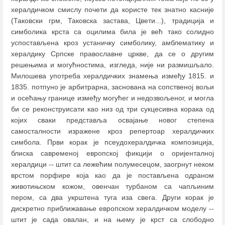
хералдичком смислу почети да користе тек знатно касније
(Таковски грм, Таковска застава, Цвети...), традиција и
симболика крста са оцилима била је већ тако солидно
успостављена кроз устаничку симболику, амблематику и
хералдику Српске православне цркве, да се о другим
решењима и могућностима, изгледа, није ни размишљало.
Милошева употреба хералдичких знамења између 1815. и
1835. потпуно је арбитрарна, заснована на сопственој вољи
и осећању границе између могућег и недозвољеног, и могла
би се реконструисати као низ од три сукцесивна корака од
којих сваки представља освајање новог степена
самосталности изражене кроз репертоар хералдичких
симбола. Први корак је псеудохералдичка композиција,
блиска савременој европској фикцији о оријенталној
хералдици -- штит са лежећим полумесецом, заогрнут неком
врстом порфире која као да је постављена одраном
животињском кожом, овенчан турбаном са чапљиним
пером, са два укрштена туга иза свега. Други корак је
дискретно приближавање европском хералдичком моделу --
штит је сада овалан, и на њему је крст са слободно