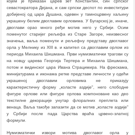
којем је приказан царев зет Константин, син српског
севастократора Дејана, и сам српски деспот по инвеститури
добијеној од цара Душана, одевен у тамноцрвену хаљину
украшену белим двоглавим орловима. У Бугарској је, иначе,
двоглави орао много ређи мотив него у Србији. Осим
поменутог старијег рељефа из Старе Загоре, неизвесног
значења, ваља поменути и рељефну представу двоглавог
орла у Мелнику из XIII в. и капител са двоглавим орлом из
периода Михаила Шишмана. Први нумизматички трагови су
на новцу царева Георгија Тертера и Михаила Шишмана,
потом и видинског цара Ивана Страцимира. На фрескама,
минијатурама и иконама ретке представе личности у одећи
украшеној двоглавим орловима не приказују
карактеристичну форму „коласте аздије", него слободне
фигуре орлове или фигуре орлова компоноване као део
текстилне декорације унутар флоралних преплета или
венаца. Ваља такође запазити да се мотив „коласте аздије"
у Србији после пада Царства враћа црвено-златној
формули.
Нумизматички извори мотива двоглавог орла у