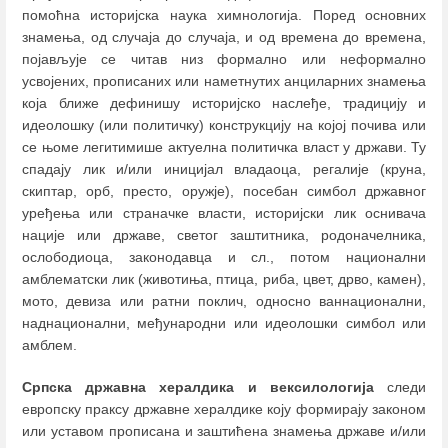
помоћна историјска наука химнологија. Поред основних
знамења, од случаја до случаја, и од времена до времена,
појављује се читав низ формално или неформално
усвојених, прописаних или наметнутих анциларних знамења
која ближе дефинишу историјско наслеђе, традицију и
идеолошку (или политичку) конструкцију на којој почива или
се њоме легитимише актуелна политичка власт у држави. Ту
спадају лик и/или иницијал владаоца, регалије (круна,
скиптар, орб, престо, оружје), посебан симбол државног
уређења или страначке власти, историјски лик оснивача
нације или државе, светог заштитника, родоначелника,
ослободиоца, законодавца и сл., потом национални
амблематски лик (животиња, птица, риба, цвет, дрво, камен),
мото, девиза или ратни поклич, односно ваннационални,
наднационални, међународни или идеолошки симбол или
амблем.
Српска државна хералдика и вексилологија
следи
европску праксу државне хералдике коју формирају законом
или уставом прописана и заштићена знамења државе и/или