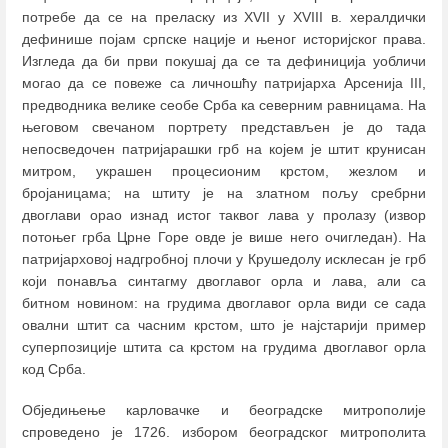
потребе да се на преласку из XVII у XVIII в. хералдички
дефинише појам српске нације и њеног историјског права.
Изгледа да би први покушај да се та дефиниција уобличи
могао да се повеже са личношћу патријарха Арсенија III,
предводника велике сеобе Срба ка северним равницама. На
његовом свечаном портрету представљен је до тада
непосведочен патријарашки грб на којем је штит крунисан
митром, украшен процесионим крстом, жезлом и
бројаницама; на штиту је на златном пољу сребрни
двоглави орао изнад истог таквог лава у пролазу (извор
потоњег грба Црне Горе овде је више него очигледан). На
патријарховој надгробној плочи у Крушедолу исклесан је грб
који понавља синтагму двоглавог орла и лава, али са
битном новином: на грудима двоглавог орла види се сада
овални штит са часним крстом, што је најстарији пример
суперпозиције штита са крстом на грудима двоглавог орла
код Срба.
Обједињење карловачке и београдске митрополије
спроведено је 1726. избором београдског митрополита