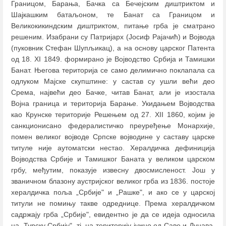
Границом, Барања, Бачка са Бечејским диштриктом и
Шајкашким батаљоном, те Банат са Границом и
Великокикиндским диштриктом, питање грба је сматрано
решеним. Изабрани су Патријарх (Јосиф Рајачић) и Војвода
(пуковник Стефан Шупљикац), а на основу царског Патента
од 18. XI 1849. формирано је Војводство Србија и Тамишки
Банат. Његова територија се само делимично поклапала са
одлуком Мајске скупштине: у састав су ушли већи део
Срема, највећи део Бачке, читав Банат, али је изостала
Војна граница и територија Барање. Укидањем Војводства
као Крунске територије Решењем од 27. XII 1860, којим је
санкционисано федералистичко преуређење Монархије,
помен великог војводе Српске војводине у саставу царске
титуле није аутоматски нестао. Хералдичка дефиниција
Војводства Србије и Тамишког Баната у великом царском
грбу, међутим, показује извесну двосмисленост. Још у
званичном блазону аустријског великог грба из 1836. постоје
хералдичка поља „Србије" и „Рашке", и ако се у царској
титули не помињу такве одреднице. Према хералдичком
садржају грба „Србије", евидентно је да се идеја односила
на „Турску Србију", тј. на територију јужно од Саве и Дунава.