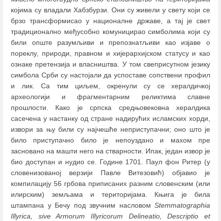
којима су владали Хабзбурзи. Они су живели у свету који се
брзо трансформисао у националне државе, а тај је свет
традиционално међусобно комуницирао симболима који су
били опште разумљиви и препознатљиви као изјаве о
пореклу, природи, правном и хијерархијском статусу и као
ознаке претензија и власништва. У том свеприсутном језику
симбола Срби су настојали да успоставе сопствени профил
и лик. Са тим циљем, окренули су се хералдичкој
археологији и фрагментарним реликтима славне
прошлости. Како је српска средњовековна хералдика
сасечена у настанку од стране надирућих исламских хорди,
извори за њу били су најчешће неприступачни; оно што је
било приступачно било је непоуздано и махом пре
засновано на машти него на стварности. Ипак, један извор је
био доступан и нудио се. Године 1701. Паул фон Ритер (у
словенизованој верзији Павле Витезовић) објавио је
компилацију 56 грбова приписаних разним словенским (или
илирским) земљама и територијама. Књига је била
штампана у Бечу под звучним насловом
Stemmatographia
Illyrica, sive Armorum Illyricorum Delineatio, Descriptio et