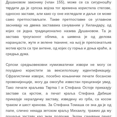
Душановом законику (члан 155), може се са сигурношћу
тврдити да је српска војска тог времена користила стегове,
односно заставе, али како су оне изгледале и даље се може
само претпостављати. Такве претпоставке се углавном
заснивају на двема заставама сачуваним у Хиландару, од
којих се једна традиционално назива Душановом. Та је
застава троугаоног облика, а шивена је од делова
наранџасте, жуте и зелене тканине; на њој је препознатљив
мотив крста са три антене, од којих су горња и доња краће, а
средња дужа.
Српски средњовековни нумизматички извори не могу се
поуздано користити за вексилолошку идентификацију.
Сфрагистички извори, посебно коњанички печати босанске
провенијенције, могу да омогуће известан прецизнији увид.
Тако печати краљева Твртка I и Стефана Остоје приказују
заставе са крстом, а печат краља Стефана Дабише
приказује хералдичку заставу, изведену из грба, са косом
траком и шест кринова. За Стефана Томаша се зна да је од
папе, слично некада зетском краљу Михаилу, тражио да му
пошаље заставу као знак подршке. Један сачувани печат