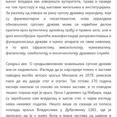
њеног владара као изворишта ауторитета, права и правде
на том простору и над његовим житељима и институцијама.
За разлику од извора за рану српску државну хералдику, који
су фрагментарни и несистематски, нова хералдика
обновљених српских држава може се највећим делом
пратити кроз аутентичну архивску грађу и правна акта, али и
кроз многобројне пратеће манифестације репрезентовања и
функционисања државе и њеног апарата на свим нивоима,
и то кроз сфрагистику, вексилологију, нумизматику,
филателију, симбологију и инсигниологију државних служби.
Средњи век.
О средњовековним знамењима српске државе
зна се недовољно. Изгледа да је најстарији помен о застави
наводна молба зетског краља Михаила из 1078. римском
папи да му дарује стег и огртач. Тек готово 170 година
касније наилази се поново на помен заставе, и то поводом
тешког пораза који је краљ Урош I доживео од Мађара, када
су заробљени сам владалац и његов стег, о чијем изгледу
нема никаквог податка. Нешто више се сазнаје из пописа
поклада краља Владислава у Дубровнику 1281, где је
записано да је у њему била и једна застава од црвене и