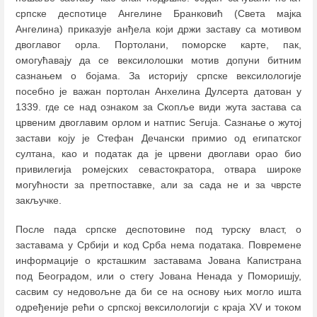
српске деспотице Ангелине Бранковић (Света мајка
Ангелина) приказује анђела који држи заставу са мотивом
двоглавог орла. Портолани, поморске карте, пак,
омогућавају да се вексилолошки мотив допуни битним
сазнањем о бојама. За историју српске вексилологије
посебно је важан портолан Анхелина Дулсерта датован у
1339. где се над ознаком за Скопље види жута застава са
црвеним двоглавим орлом и натпис Seruja. Сазнање о жутој
застави коју је Стефан Дечански примио од египатског
султана, као и податак да је црвени двоглави орао био
привилегија ромејских севастократора, отвара широке
могућности за претпоставке, али за сада не и за чврсте
закључке.
После пада српске деспотовине под турску власт, о
заставама у Србији и код Срба нема података. Повремене
информације о крсташким заставама Јована Капистрана
под Београдом, или о стегу Јована Ненада у Поморишју,
сасвим су недовољне да би се на основу њих могло ишта
одређеније рећи о српској вексилологији с краја XV и током