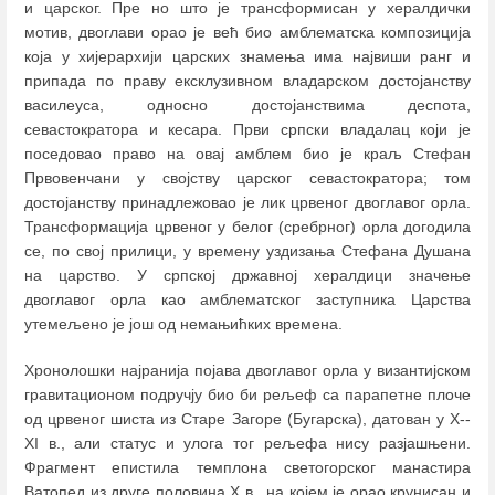
и царског. Пре но што је трансформисан у хералдички
мотив, двоглави орао је већ био амблематска композиција
која у хијерархији царских знамења има највиши ранг и
припада по праву ексклузивном владарском достојанству
василеуса, односно достојанствима деспота,
севастократора и кесара. Први српски владалац који је
поседовао право на овај амблем био је краљ Стефан
Првовенчани у својству царског севастократора; том
достојанству принадлежовао је лик црвеног двоглавог орла.
Трансформација црвеног у белог (сребрног) орла догодила
се, по свој прилици, у времену уздизања Стефана Душана
на царство. У српској државној хералдици значење
двоглавог орла као амблематског заступника Царства
утемељено је још од немањићких времена.
Хронолошки најранија појава двоглавог орла у византијском
гравитационом подручју био би рељеф са парапетне плоче
од црвеног шиста из Старе Загоре (Бугарска), датован у X--
XI в., али статус и улога тог рељефа нису разјашњени.
Фрагмент епистила темплона светогорског манастира
Ватопед из друге половина X в., на којем је орао крунисан и