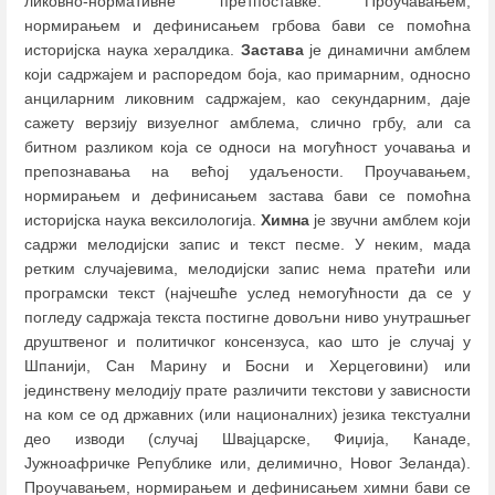
ликовно-нормативне претпоставке. Проучавањем,
нормирањем и дефинисањем грбова бави се помоћна
историјска наука хералдика.
Застава
је динамични амблем
који садржајем и распоредом боја, као примарним, односно
анциларним ликовним садржајем, као секундарним, даје
сажету верзију визуелног амблема, слично грбу, али са
битном разликом која се односи на могућност уочавања и
препознавања на већој удаљености. Проучавањем,
нормирањем и дефинисањем застава бави се помоћна
историјска наука вексилологија.
Химна
је звучни амблем који
садржи мелодијски запис и текст песме. У неким, мада
ретким случајевима, мелодијски запис нема пратећи или
програмски текст (најчешће услед немогућности да се у
погледу садржаја текста постигне довољни ниво унутрашњег
друштвеног и политичког консензуса, као што је случај у
Шпанији, Сан Марину и Босни и Херцеговини) или
јединствену мелодију прате различити текстови у зависности
на ком се од државних (или националних) језика текстуални
део изводи (случај Швајцарске, Фиџија, Канаде,
Јужноафричке Републике или, делимично, Новог Зеланда).
Проучавањем, нормирањем и дефинисањем химни бави се