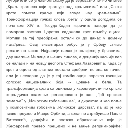
Ауторитети се углавном слажу да је вероватно тачно читање
„Краљ краљева који краљује над краљевима" или „Свети
крсте помози краљу који влада над краљевима".
Трансформација грчких слова „бета" у оцила догодила се
почетком XIV в. Псеудо-Кодин изричито наводи да је
поморска застава Царства садржала крст између оцила.
Мотиви за тај преображај остали су до данас у домену
нагађања. Овај византијски ребус је у Србију стигао
релативно касно. Најранији налаз је полијелеј у Дечанима,
дар кнегиње Милице и њених синова, а деценију касније већ
се налази и на новцу деспота Стефана Лазаревића. Када су
крст и оцила од златних постали сребрни, не зна се тачно,
али је неспорно да је у тој комбинацији порекло каснијих
српских националних боја -- црвене и беле. Та
трансформација крста са оцилима у карактеристично српско
хералдичко знамење регистровано је као „Грб српских
земаља" у „Илирским грбовницима", и директно и као поље
у композитним грбовима „Илирског царства", па их је као
такве преузео и Мавро Орбини, а коначно атрибуисао Павле
Витезовић, додајући и поетско образложење које је
Жефаровић превео прецизно и не мање депримирајуће: