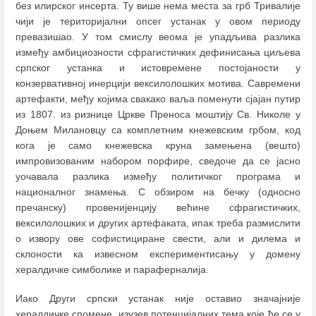
без илирског инсерта. Ту више нема места за грб Тривалије
чији је територијални опсег устанак у овом периоду
превазишао. У том смислу веома је упадљива разлика
између амбициозности сфрагистичких дефинисања циљева
српског устанка и истовремене постојаности у
конзервативној инерцији вексилолошких мотива. Савремени
артефакти, међу којима свакако ваља поменути сјајан путир
из 1807. из ризнице Цркве Преноса моштију Св. Николе у
Доњем Милановцу са комплетним кнежевским грбом, код
кога је само кнежевска круна замењена (вешто)
импровизованим набором порфире, сведоче да се јасно
уочавала разлика између политичког програма и
националног знамења. С обзиром на бечку (односно
пречанску) провенијенцију већине сфрагистичких,
вексилолошких и других артефаката, ипак треба размислити
о извору ове софистициране свести, али и дилема и
склоности ка извесном експериментисању у домену
хералдичке симболике и параферналија.
Иако Други српски устанак није оставио значајније
хералдичке спомене, изузев потенцијалних тема које ће се у