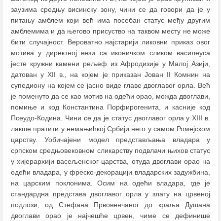
заузима средњу висинску зону, чини се да говори да је у
питању амблем који већ има посебан статус међу другим
амблемима и да његово присуство на таквом месту не може
бити случајност. Вероватно најстарији ликовни приказ овог
мотива у директној вези са иконичком сликом василеуса
јесте кружни камени рељеф из Афродизије у Малој Азији,
датован у XII в., на којем је приказан Јован II Комнин на
супедиону на којем се јасно виде главе двоглавог орла. Већ
је поменуто да се као мотив на одећи орао, можда двоглави,
помиње и код Константина Порфирогенита, и касније код
Псеудо-Кодина. Чини се да је статус двоглавог орла у XIII в.
лакше пратити у немањићкој Србији него у самом Ромејском
царству. Уобичајени модел представљања владара у
српском средњовековном сликарству подвлачи њихов статус
у хијерархији васељенског царства, отуда двоглави орао на
одећи владара, у фреско-декорацији владарских задужбина,
на царским поклонима. Осим на одећи владара, где је
стандардна представа двоглавог орла у злату на црвеној
подлози, од Стефана Првовенчаног до краља Душана
двоглави орао је најчешће црвен, чиме се дефинише