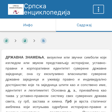
Српска
енциклопедија
Инфо
Садржај
ДРЖАВНА ЗНАМЕЊА
, визуелни или звучни симболи који
изгледом или звуком представљају историјски, уставно-
правни и корпоративни идентитет суверене државне
заједнице; она су ексклузивно власништво суверене
државне заједнице и уживају правно и индивидуално
достојанство које та заједница штити као и сопствено име,
идентитет и легитимитет. Основна
д. з.
, прихваћена као
таква у уставно-правном систему свих суверених држава
света, су грб, застава и химна.
Грб
је врста статичног
амблема који испуњава одређене историјско-правне и