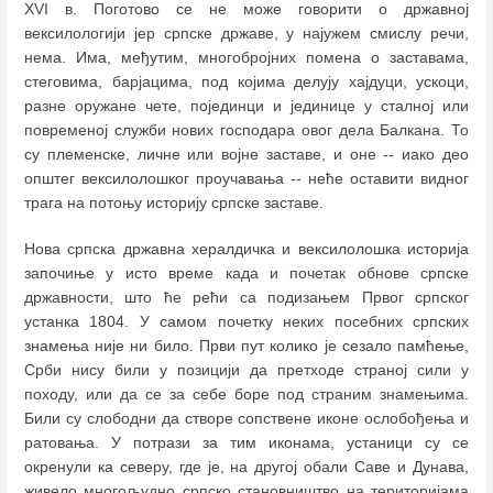
XVI в. Поготово се не може говорити о државној
вексилологији јер српске државе, у најужем смислу речи,
нема. Има, међутим, многобројних помена о заставама,
стеговима, барјацима, под којима делују хајдуци, ускоци,
разне оружане чете, појединци и јединице у сталној или
повременој служби нових господара овог дела Балкана. То
су племенске, личне или војне заставе, и оне -- иако део
општег вексилолошког проучавања -- неће оставити видног
трага на потоњу историју српске заставе.
Нова српска државна хералдичка и вексилолошка историја
започиње у исто време када и почетак обнове српске
државности, што ће рећи са подизањем Првог српског
устанка 1804. У самом почетку неких посебних српских
знамења није ни било. Први пут колико је сезало памћење,
Срби нису били у позицији да претходе страној сили у
походу, или да се за себе боре под страним знамењима.
Били су слободни да створе сопствене иконе ослобођења и
ратовања. У потрази за тим иконама, устаници су се
окренули ка северу, где је, на другој обали Саве и Дунава,
живело многољудно српско становништво на територијама