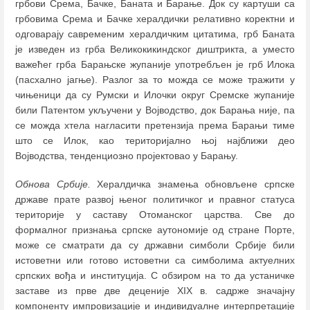
грбови Срема, Бачке, Баната и Барање. Док су картуши са
грбовима Срема и Бачке хералдички релативно коректни и
одговарају савременим хералдичким цитатима, грб Баната
је изведен из грба Великокикиндског диштрикта, а уместо
важећег грба Барањске жупаније употребљен је грб Илока
(пасхално јагње). Разлог за то можда се може тражити у
чињеници да су Румски и Илочки округ Сремске жупаније
били Патентом укључени у Војводство, док Барања није, па
се можда хтела нагласити претензија према Барањи тиме
што се Илок, као територијално њој најближи део
Војводства, тенденциозно пројектовао у Барању.
Обнова Србије.
Хералдичка знамења обновљене српске
државе прате развој њеног политичког и правног статуса
територије у саставу Отоманског царства. Све до
формалног признања српске аутономије од стране Порте,
може се сматрати да су државни симболи Србије били
истоветни или готово истоветни са симболима актуелних
српских вођа и институција. С обзиром на то да устаничке
заставе из прве две деценије XIX в. садрже значајну
компоненту импровизације и индивидуалне интерпретације