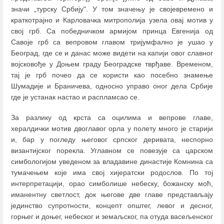
значи „турску Србију". У том значењу је својевремено и
краткотрајно и Карловачка митрополија узела овај мотив у
свој грб. Са победничком армијом принца Евгенија од
Савоје грб са вепровом главом тријумфално је ушао у
Београд, где се и данас може видети на капији овог славног
војсковође у Доњем граду Београдске тврђаве. Временом,
тај је грб почео да се користи као посебно знамење
Шумадије и Браничева, односно управо оног дела Србије
где је устанак настао и распламсао се.
За разлику од крста са оцилима и вепрове главе,
хералдички мотив двоглавог орла у полету много је старији
и, бар у погледу његовог српског деривата, неспорно
византијског порекла. Углавном се повезује са царском
симбологијом уведеном за владавине династије Комнина са
тумачењем које има свој хијератски родослов. По тој
интерпретацији, орао симболише небеску, божанску моћ,
иманентну светлост, док његове две главе представљају
јединство супротности, концепт општег, левог и десног,
горњег и доњег, небеског и земаљског, па отуда васељенског