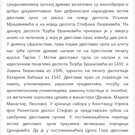
средњовековној српској држави релативно су многобројни и
добро документовани. Као дефинисани хералдички мотив
двоглави орао се јавља на новцу деспота Угљеше
Мрњавчевића и на новцу деспота Стефана Лазаревића. На
динару деспота Ђурђа Бранковића приказан је у аверсу
шлем са челенком у којој је двоглави орао између два рога.
У домену сфрагистике, прва појава двоглавог орла на штиту
као грба српске државе налази се на престоном печату
краља Твртка I. Мотив двоглавог орла се налази и на
идентичним печатима деспота Ђорђа Бранковића из 1492. и
Јована Берислава из 1505, односно на печату деспотице
Катарине Баћањи из 1542. Двоглави орао се појављује на
накиту, утензилијама, украсним предметима, посуђу, на
архитектонским споменицима, каменој пластици и, посебно,
на металним хоросима цркава и манастира (Дечани, Марков
Манастир, Лесново). У хроници сабора у Констанцу Улриха
фон Рихентала деспот Стефан је представљен грбом са
сребрним двоглавим орлом. У постнемањићком периоду
мотив двоглавог орла преузима великашка породица
Црнојевића. Да је у постнемањићкој Црној Гори двоглави