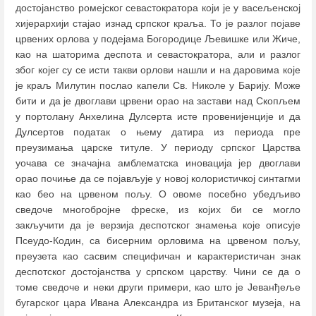
достојанство ромејског севастократора који је у васељенској
хијерархији стајао изнад српског краља. То је разлог појаве
црвених орлова у подејама Богородице Љевишке или Жиче,
као на шаторима деспота и севастократора, али и разлог
због којег су се исти такви орлови нашли и на даровима које
је краљ Милутин послао капели Св. Николе у Барију. Може
бити и да је двоглави црвени орао на застави над Скопљем
у портолану Анхелина Дулсерта исте провенијенције и да
Дулсертов податак о њему датира из периода пре
преузимања царске титуле. У периоду српског Царства
уочава се значајна амблематска иновација јер двоглави
орао почиње да се појављује у новој колористичкој синтагми
као бео на црвеном пољу. О овоме посебно убедљиво
сведоче многобројне фреске, из којих би се могло
закључити да је верзија деспотског знамења које описује
Псеудо-Кодин, са бисерним орловима на црвеном пољу,
преузета као сасвим специфичан и карактеристичан знак
деспотског достојанства у српском царству. Чини се да о
томе сведоче и неки други примери, као што је Јеванђеље
бугарског цара Ивана Александра из Британског музеја, на