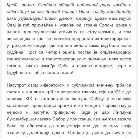
Крст, оцила, Серблии стојат написани/ ради крста в
отчествје многи пријат брани./ Ниње крсту простерту
паки узјављајут/ тако, дјелом, Сервију, право називајут
.
Овај је грб прихваћен и усвојен од стране Српске цркве у
њеном трансдунавском уточишту са ентузијазмом, и том
чињеницом је крст са оцилима прерастао из територијалног
у грб српске нације, где год она била и каква код била њена
судбина. Крст са четири оцила постао је општенародно,
трансвременско и транстериторијално знамење, нека врста
ковчега завета између Срба и њихове историје, вере и
будућности. Грб је постао икона!
Насупрот овом хијератском и сублимном значењу грба са
крстом и оцилима, грб са вепровом главом, који од XV в. до
почетка XIX в. алтернативно заступа Србију у европској
хералдици, представља прагматички концепт. Порекло му је
нејасно и, могуће, тривијално. Када је цар Жигмунд
Луксембуршки сазвао Сабор у Констанцу, сви његови вазали
били су обавезни да присуствују или да пошаљу своју
званичну делегацију. Деспот Стефан је успео да лично не