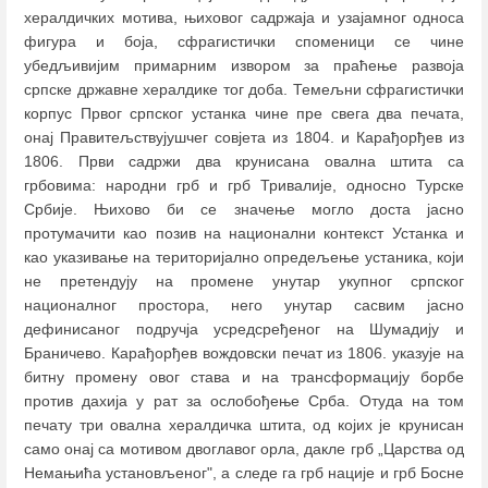
хералдичких мотива, њиховог садржаја и узајамног односа
фигура и боја, сфрагистички споменици се чине
убедљивијим примарним извором за праћење развоја
српске државне хералдике тог доба. Темељни сфрагистички
корпус Првог српског устанка чине пре свега два печата,
онај Правитељствујушчег совјета из 1804. и Карађорђев из
1806. Први садржи два крунисана овална штита са
грбовима: народни грб и грб Тривалије, односно Турске
Србије. Њихово би се значење могло доста јасно
протумачити као позив на национални контекст Устанка и
као указивање на територијално опредељење устаника, који
не претендују на промене унутар укупног српског
националног простора, него унутар сасвим јасно
дефинисаног подручја усредсређеног на Шумадију и
Браничево. Карађорђев вождовски печат из 1806. указује на
битну промену овог става и на трансформацију борбе
против дахија у рат за ослобођење Срба. Отуда на том
печату три овална хералдичка штита, од којих је крунисан
само онај са мотивом двоглавог орла, дакле грб „Царства од
Немањића установљеног", а следе га грб нације и грб Босне