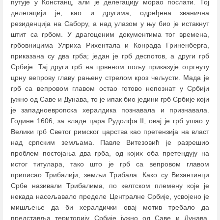
путује у Констанц, али је делегацију морао послати. Тој
делегацији је, као и другима, одређена званична
резиденција на Сабору, а над улазом у њу био је истакнут
штит са грбом. У драгоценим документима тог времена,
грбовницима Улриха Рихентала и Конрада Гриненберга,
приказана су два грба; један је грб деспотов, а други грб
Србије. Тај други грб на црвеном пољу приказује отргнуту
црну вепрову главу рањену стрелом кроз чељусти. Мада је
грб са вепровом главом остао готово непознат у Србији
јужно од Саве и Дунава, то је ипак био једини грб Србије који
је западноевропска хералдика познавала и признавала.
Године 1606, за владе цара Рудолфа II, овај је грб ушао у
Велики грб Светог римског царства као претензија на власт
над српским земљама. Павле Витезовић је разрешио
проблем постојања два грба, од којих оба претендују на
истог титулара, тако што је грб са вепровом главом
приписао Трибалији, земљи Трибала. Како су Византинци
Србе називали Трибалима, по келтском племену које је
некада насељавало пределе Централне Србије, усвојено је
мишљење да би хералдички овај мотив требало да
представља територију Србије јужно од Саве и Дунава,