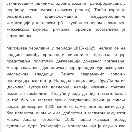
стилизованим оцилима, одрана кожа је трансформисана у
порфиру, нема тугова (коњских репова). Трећи корак је
реализована трансформација псеудохералдичке
композиције у кнежевски грб -- турбан са пером је замењен
кнежевском круном, гримизна порфира постављена је
хермелином.
Милошева хералдика у периоду 1815--1825. налази се на
средини између државне и династичке. Државна је јер
представља политичку декларацију државног поглавара,
макар и вазалног; династичка је јер принадлежује искључиво
наследном владаоцу. Печати савремених српских
институција, као што је Народна канцеларија, будући да их
„покрива" ауторитет владаоца, немају никаквих трагова
османске симболике. Имајући у виду да није познато какав
је грб био на застави првих регуларних јединица српске
војске, формиране 1825, може се само претпоставити да је
био истоветан оном који се, добротом и заслугом земунског
ковача Јована Петровића, 1830. нашао изложен поред
султанске тугре (калиграфски монограм који је служио као