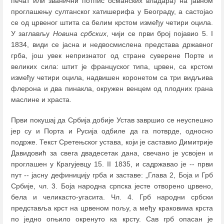
печат или званични потпис османских владара) на јавном
проглашењу султанског хатишерифа у Београду, а састојао
се од црвеног штита са белим крстом између четири оцила.
У заглављу
Новина србских
, чији се први број појавио 5. I
1834, види се јасна и недвосмислена представа државног
грба, још увек непризнатог од стране суверене Порте и
великих сила: штит је француског типа, црвен, са крстом
између четири оцила, надвишен коронетом са три видљива
флерона и два пинакла, окружен венцем од плодних грана
маслине и храста.
Први покушај да Србија добије Устав завршио се неуспешно
јер су и Порта и Русија одбиле да га потврде, односно
подрже. Текст Сретењског устава, који је саставио Димитрије
Давидовић за свега двадесетак дана, свечано је усвојен и
проглашен у Крагујевцу 15. II 1835, и садржавао је -- први
пут -- јасну дефиницију грба и заставе: „Глава 2, Боја и Грб
Србије, чл. 3. Боја народна српска јесте отворено црвено,
бела и челикасто-угасита. Чл. 4. Грб народни србски
представља крст на црвеном пољу, а међу краковима крста
по једно огњило окренуто ка крсту. Сав грб опасан је