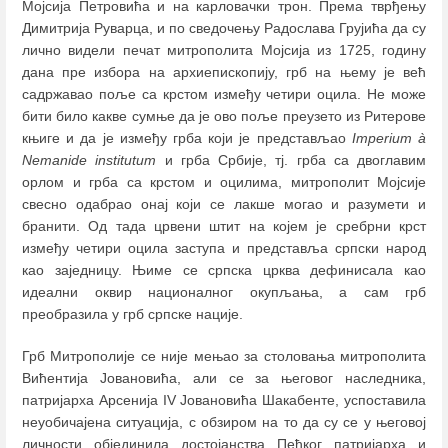
Мојсија Петровића и на карловачки трон. Према тврђењу
Димитрија Руварца, и по сведочењу Радослава Грујића да су
лично видели печат митрополита Мојсија из 1725, годину
дана пре избора на архиепископију, грб на њему је већ
садржавао поље са крстом између четири оцила. Не може
бити било какве сумње да је ово поље преузето из Ритерове
књиге и да је између грба који је представљао
Imperium à
Nemanide institutum
и грба Србије, тј. грба са двоглавим
орлом и грба са крстом и оцилима, митрополит Мојсије
свесно одабрао онај који се лакше могао и разумети и
бранити. Од тада црвени штит на којем је сребрни крст
између четири оцила заступа и представља српски народ
као заједницу. Њиме се српска црква дефинисала као
идеални оквир националног окупљања, а сам грб
преобразила у грб српске нације.
Грб Митрополије се није мењао за столовања митрополита
Вићентија Јовановића, али се за његовог наследника,
патријарха Арсенија IV Јовановића Шакабенте, успоставила
неуобичајена ситуација, с обзиром на то да су се у његовој
личности објединила достојанства Пећког патријарха и