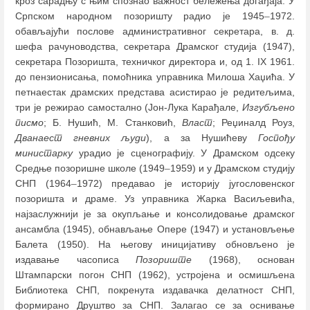
кроз сарадњу с њим спознао важност бележења догађаја. У
Српском народном позоришту радио је 1945
–
1972.
обављајући послове административног секретара, в. д.
шефа рачуноводства, секретара Драмског студија (1947),
секретара Позоришта, техничког директора и, од 1. IX 1961.
до пензионисања, помоћника управника Милоша Хаџића. У
петнаестак драмских представа асистирао је редитељима,
три је режирао самостално (Јон-Лука Карађале,
Изгубљено
писмо
; Б. Нушић, М. Станковић,
Власт
; Реџиналд Роуз,
Дванаест гневних људи
), а за Нушићеву
Госпођу
министарку
урадио је сценографију. У Драмском одсеку
Средње позоришне школе (1949
–
1959) и у Драмском студију
СНП (1964
–
1972) предавао је историју југословенског
позоришта и драме. Уз управника Жарка Васиљевића,
најзаслужнији је за окупљање и консолидовање драмског
ансамбла (1945), обнављање Опере (1947) и установљење
Балета (1950). На његову иницијативу обновљено је
издавање часописа
Позориште
(1968), основан
Штампарски погон СНП (1962), устројена и осмишљена
Библиотека СНП, покренута издавачка делатност СНП,
формирано Друштво за СНП. Залагао се за оснивање