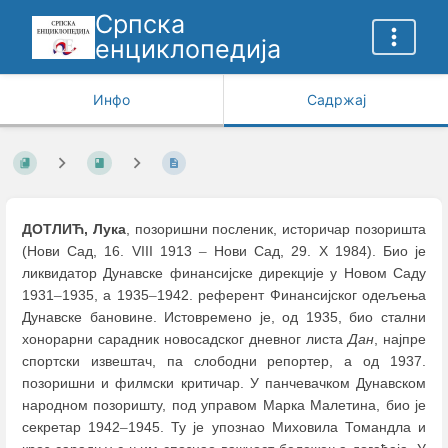
Српска
енциклопедија
Инфо
Садржај
ДОТЛИЋ, Лука
, позоришни посленик, историчар позоришта
(Нови Сад, 16. VIII 1913
–
Нови Сад, 29. X 1984). Био је
ликвидатор Дунавске финансијске дирекције у Новом Саду
1931
–
1935, а 1935
–
1942. референт Финансијског одељења
Дунавске бановине. Истовремено је, од 1935, био стални
хонорарни сарадник новосадског дневног листа
Дан
, најпре
спортски извештач, па слободни репортер, а од 1937.
позоришни и филмски критичар. У панчевачком Дунавском
народном позоришту, под управом Марка Малетина, био је
секретар 1942
–
1945. Ту је упознао Миховила Томандла и