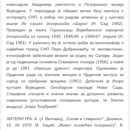
новосадске Академије уметности и Позоришног музеја
Војводине. У периодици је објавио велик број прилога о
историјату СНП, а избор тих радова штампан је у његовој
књизи
Из нашег
позоришта старог
(Н. Сад 1982).
Приредио је књигу
Годишњаци Војвођанског народног
позоришта за сезону 1945, 1945/46. и 1946/47. године
(Н.
Сад 1981). У рукопису му је остала грађа за монографију о
највећем глумцу СНП Пери Добриновићу, те лингвистичко-
етнографске забелешке везане за родну му Салајку. Један
је од седморице оснивача Стеријиног позорја (1956), у којем
је до 1961. обављао дужност секретара. Одликован је
Орденом рада са златним венцем и Орденом заслуга за
народ са сребрним зрацима (1961). Добитник је Искре
културе Војводине, Октобарске награде Новог Сада,
Стеријине статуете и златне значке за допринос развитку
савремене југословенске позоришне културе, те Златне
медаље „Јован Ђорђевић".
ЛИТЕРАТУРА: А. (Ј. Виловац), „Снови и стварност",
Дневник
,
16. XII 1970; М. Хаџић, „Живот посвећен позоришту", В.