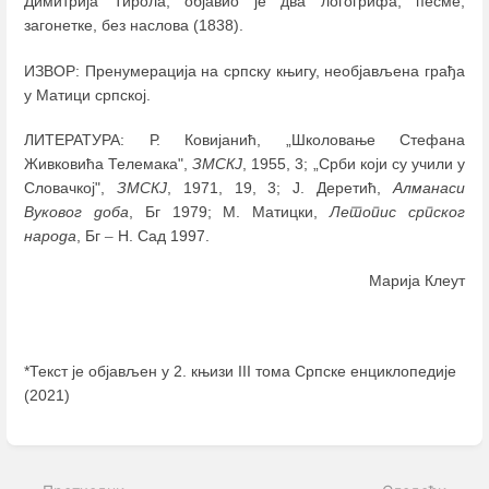
Димитрија Тирола, објавио је два логогрифа, песме,
загонетке, без наслова (1838).
ИЗВОР: Пренумерација на српску књигу, необјављена грађа
у Матици српској.
ЛИТЕРАТУРА: Р. Ковијанић, „Школовање Стефана
Живковића Телемака",
ЗМСКЈ
, 1955, 3; „Срби који су учили у
Словачкој",
ЗМСКЈ
, 1971, 19, 3; Ј. Деретић,
Алманаси
Вуковог доба
, Бг 1979; М. Матицки,
Летопис српског
народа
, Бг
–
Н. Сад 1997.
Марија Клеут
*Текст је објављен у 2. књизи III тома Српске енциклопедије
(2021)
Enter
section
select