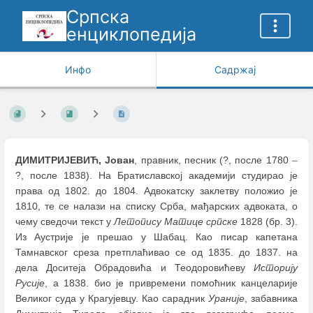
Српска
енциклопедија
Инфо
Садржај
ДИМИТРИЈЕВИЋ, Јован
, правник, песник (?, после 1780
–
?, после 1838). На Братиславској академији студирао је
права од 1802. до 1804. Адвокатску заклетву положио је
1810, те се налази на списку Срба, мађарских адвоката, о
чему сведочи текст у
Летопису Матице српске
1828 (бр. 3).
Из Аустрије је прешао у Шабац. Као писар капетана
Тамнавског среза претплаћивао се од 1835. до 1837. на
дела Доситеја Обрадовића и Теодоровићеву
Историју
Русије
, а 1838. био је привремени помоћник канцеларије
Великог суда у Крагујевцу. Као сарадник
Ураније
, забавника