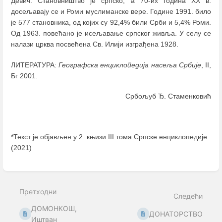
Девич. Становништво је српско, а 70-их година XX в.
досељавају се и Роми муслиманске вере. Године 1991. било
је 577 становника, од којих су 92,4% били Срби и 5,4% Роми.
Од 1963. повећано је исељавање српског живља. У селу се
налази црква посвећена Св. Илији изграђена 1928.
ЛИТЕРАТУРА:
Географска енциклопедија насеља Србије
, II,
Бг 2001.
Србољуб Ђ. Стаменковић
*Текст је објављен у 2. књизи III тома Српске енциклопедије
(2021)
Enter
section
select
Претходни
mode
Следећи
ДОМОНКОШ,
ДОНАТОРСТВО
Иштван