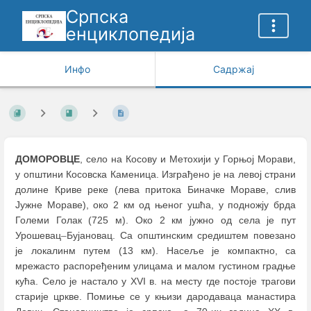
Српска
енциклопедија
Инфо
Садржај
ДОМОРОВЦЕ
, село на Косову и Метохији у Горњој Морави,
у општини Косовска Каменица. Изграђено је на левој страни
долине Криве реке (лева притока Биначке Мораве, слив
Јужне Мораве), око 2 км од њеног ушћа, у подножју брда
Големи Голак (725 м). Око 2 км јужно од села је пут
Урошевац
–
Бујановац. Са општинским средиштем повезано
је локалинм путем (13 км). Насеље је компактно, са
мрежасто распоређеним улицама и малом густином градње
кућа. Село је настало у XVI в. на месту где постоје трагови
старије цркве. Помиње се у књизи дародаваца манастира