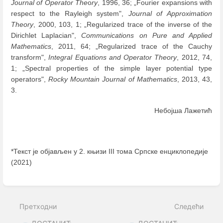
Journal of Operator The
o
ry
, 1996, 36; „Fourier expansions with
respect to the Rayleigh system",
Journal of Approximation
Theory
, 2000, 103, 1; „Regularized trace of the inverse of the
Dirichlet Laplacian",
Communications on Pure and Applied
Mathematics
, 2011, 64; „Regularized trace of the Cauchy
transform",
Integral Equations and Operator Theory
, 2012, 74,
1; „Spectral properties of the simple layer potential type
operators",
Rocky Mountain Journal of Mathematics
, 2013, 43,
3.
Небојша Лажетић
*Текст је објављен у 2. књизи III тома Српске енциклопедије
(2021)
Enter
section
select
Претходни
Следећи
mode