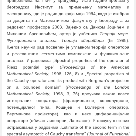
приправника на ПМФ у Крагујевцу. Исте године прелази у
београдски Институт за примењену математику и
електронику, где је радио до краја маја 1994, када је изабран
за доцента на Математичком факултету у Београду a за
редовног професора 2003. Заједно са Данком Јоцићем и
Милошем Арсеновићем, аутор је уџбеника
Теорија мере.
Функционална анализа. Теорија оператора
(Бг 1998).
Његов научни рад посвећен је углавном теорији оператора
и релевантним сегментима комплексне и функционалне
анализе. У радовима „Spectral properties of the operator of
Riesz potential type" (
Proceedings of the American
Mathematical Society
, 1998, 126, 8) и „Spectral properties of
the Cauchy operator and its product with Bergman's projection
on a bounded domain" (
Proceedings of the London
Mathematical Society
, 1998, 3, 76) проучава важне класе
интегралних оператора (фракционалне, конволуционе,
потенцијалног типа, Кошијев и Волтерин оператор,
Бергманове пројекторе), као и неке диференцијалне
операторе (обичан линеарни, Лапласов). У фокусу његових
истраживања у радовима „Estimate of the second term in the
spectral asymptotic of Cauchy transform" (
Journal of Functional