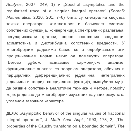
Analysis
, 2007, 249, 1) и „Spectral asymptotics and the
regularized trace of a singular integral operator" (
Sbornik
Mathematics
, 2010, 201, 7
–
8) била су спектрална својства
таквих оператора: комплетност и базисност система
сопствених функција, конвергенција спектралних разлагања,
регуларизовани трагови, оцене сопствених вредности,
асимптотика и дистрибуција сопствених вредности. У
многобројним радовима бавио се и одређивањем или
процењивањем норми неких од поменутих оператора.
Његово дубоко познавање хармонијске анализе,
функционалне анализе са теоријом оператора, обичних и
парцијалних диференцијалних једначина, интегралних
једначина и теорије специјалних функција, омогућило му је
да развије сопствене аналитичке технике и методе, помоћу
којих је дошао до многобројних изузетних научних резултата
углавном завршног карактера.
ДЕЛА: „Asymptotic behavior of the singular values of fractional
integral operators",
J. Math. Anal. Appl.
, 1993, 175, 2; „The
properties of the Cauchy transform on a bounded domain",
The