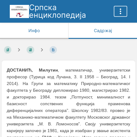
Српска
енциклопедија
Инфо
Садржај
ДОСТАНИЋ, Милутин
, математичар, универзитетски
професор (Турица код Лучана, 3. II 1958
–
Београд, 14. I
2014). На Групи за математику Природно-математичког
факултета у Београду дипломирао 1980, магистрирао 1982.
и докторирао 1984. тезом „Потпуност, минималност и
базисност сопствених функција праменова
диференцијалних оператора". Школску 1982/83. провео је
на Механико-математичком факултету Московског државног
универзитета „М. В. Ломоносов". Своју универзитетску
каријеру започео је 1981, када је изабран у звање асистента