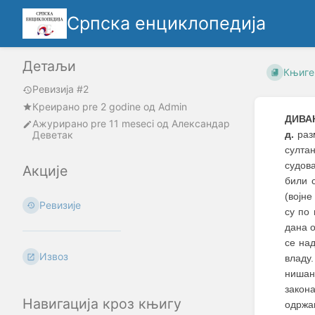
Српска енциклопедија
Детаљи
Књиге
Ревизија #2
Креирано
pre 2 godine
oд
Admin
ДИВА
Ажурирано
pre 11 meseci
од
Александар
Деветак
д.
разм
султа
судов
Акције
били с
(војн
Ревизије
су по
дана о
се на
Извоз
владу
нишан
закон
Навигација кроз књигу
одржа