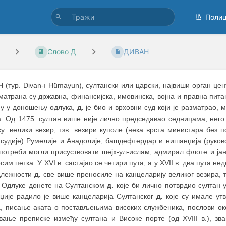
Поли
Слово Д
ДИВАН
Н
(тур. Divan-ı Hümayun), султански или царски, највиши орган це
атрана су државна, финансијска, имовинска, војна и правна пита
ну у доношењу одлука,
д.
је био и врховни суд који је разматрао,
а. Од 1475. султан више није лично председавао седницама, него
у: велики везир, тзв. везири куполе (нека врста министара без 
е судије) Румелије и Анадолије, башдефтердар и нишанџија (руко
 потреби могли присуствовати шејх-ул-ислам, адмирал флоте и ја
сим петка. У XVI в. састајао се четири пута, а у XVII в. два пута нед
длежности
д.
све више преносиле на канцеларију великог везира, тз
. Одлуке донете на Султанском
д.
које би лично потврдио султан 
џије радило је више канцеларија Султанског
д.
које су имале ут
а, писање аката о постављењима високих службеника, послови ок
вање преписке између султана и Високе порте (од XVIII в.), зв