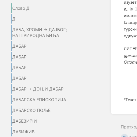
изузет
Слово Д
д.
је 1
имали
Д
благај
турски
ДАБА, ХРОМИ → ДАЈБОГ;
НАТПРИРОДНА БИЋА
одлук
ДАБАР
ЛИТЕР
држав
ДАБАР
Ottom
ДАБАР
ДАБАР
ДАБАР → ДОЊИ ДАБАР
ДАБАРСКА ЕПИСКОПИЈА
*Текст
ДАБАРСКО ПОЉЕ
Enter
section
ДАБЕЗИЋИ
select
Претхо
mode
ДАБИЖИВ