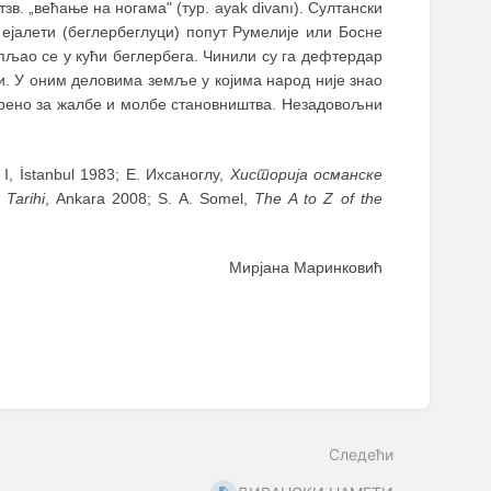
зв. „већање на ногама" (тур. ayak divanı). Султански
 ејалети (беглербеглуци) попут Румелије или Босне
пљао се у кући беглербега. Чинили су га дефтердар
ри. У оним деловима земље у којима народ није знао
орено за жалбе и молбе становништва. Незадовољни
, I, İstanbul 1983; Е. Ихсаноглу,
Хисторија османске
 Tarihi
, Ankara 2008; S. A. Somel,
The A to Z of the
Мирјана Маринковић
Следећи