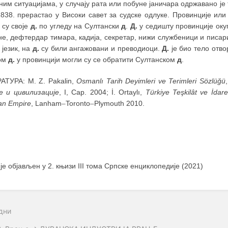
ним ситуацијама, у случају рата или побуне јаничара одржавано је т
838. прерастао у Високи савет за судске одлуке. Провинције или
 су своје
д.
по угледу на Султански
д
.
Д.
у седишту провинције оку
не, дефтердар тимара, кадија, секретар, нижи службеници и писа
 језик, на
д.
су били ангажовани и преводиоци.
Д.
је био тело отв
ом
д.
у провинцији могли су се обратити Султанском
д
.
АТУРА: M. Z. Pakalin,
Osmanlı Tarih Deyimleri ve Terimleri Sözlüğü
е и цивилизације
, I, Сар. 2004; İ. Ortaylı,
Türkiye Teşkilât ve İdare
an Empire
, Lanham
–
Toronto
–
Plymouth 2010.
 је објављен у 2. књизи III тома Српске енциклопедије (2021)
дни