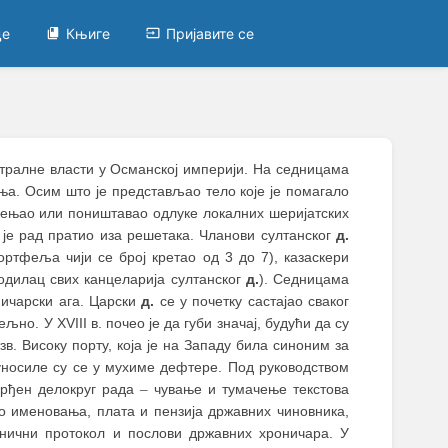
це
Књиге
Пријавите се
нтралне власти у Османској империји. На седницама
ња. Осим што је представљао тело које је помагало
 мењао или поништавао одлуке локалних шеријатских
 је рад пратио иза решетака. Чланови султанског
д.
портфеља чији се број кретао од 3 до 7), казаскери
водилац свих канцеларија султанског
д.
). Седницама
ничарски ага. Царски
д.
се у почетку састајао сваког
ељно. У XVIII в. почео је да губи значај, будући да су
в. Високу порту, која је на Западу била синоним за
уносиле су се у мухиме дефтере. Под руководством
врђен делокруг рада
–
чување и тумачење текстова
о именовања, плата и пензија државних чиновника,
анични протокол и послови државних хроничара. У