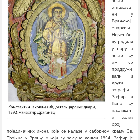
често
ангажова
ни у
Врањској
епархији.
Најчешће
су радили
у пару, а
често су
им се
придружи
вали и
други
зографи.
Зафир и
Вено су
насликал
и велик
број
појединачних икона које се налазе у саборном храму Св.
Тројице у Врању, у који су заједно дошли 1864. Зафир је