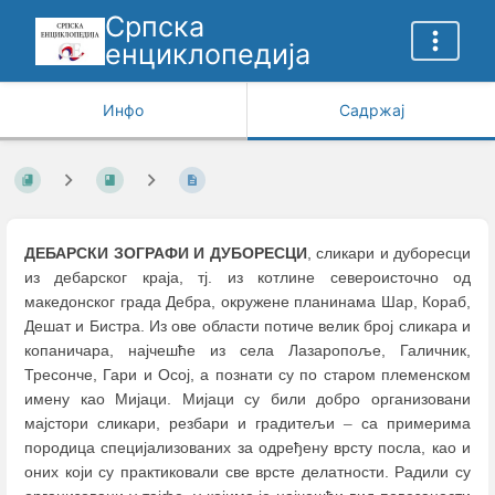
Српска
енциклопедија
Инфо
Садржај
ДЕБАРСКИ ЗОГРАФИ И ДУБОРЕСЦИ
, сликари и дуборесци
из дебарског краја, тј. из котлине североисточно од
македонског града Дебра, окружене планинама Шар, Кораб,
Дешат и Бистра. Из ове области потиче велик број сликара и
копаничара, најчешће из села Лазаропоље, Галичник,
Тресонче, Гари и Осој, а познати су по старом племенском
имену као Мијаци. Мијаци су били добро организовани
мајстори сликари, резбари и градитељи
–
са примерима
породица специјализованих за одређену врсту посла, као и
оних који су практиковали све врсте делатности. Радили су