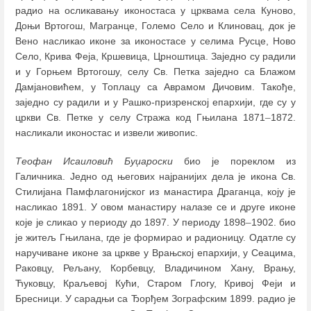
радио на осликавању иконостаса у црквама села Куново,
Доњи Вртогош, Магранце, Големо Село и Клиновац, док је
Вено насликао иконе за иконостасе у селима Русце, Ново
Село, Крива Феја, Кршевица, Црноштица. Заједно су радили
и у Горњем Вртогошу, селу Св. Петка заједно са Блажом
Дамјановићем, у Топлацу са Аврамом Дичовим. Такође,
заједно су радили и у Рашко-призренској епархији, где су у
цркви Св. Петке у селу Стража код Гњилана 1871
–
1872.
насликали иконостас и извели живопис.
Теофан Исаиловић Буџароски
био је пореклом из
Галичника. Једно од његових најранијих дела је икона Св.
Стилијана Памфлагонијског из манастира Драганца, коју је
насликао 1891. У овом манастиру налазе се и друге иконе
које је сликао у периоду до 1897. У периоду 1898
–
1902. био
је житељ Гњилана, где је формирао и радионицу. Одатле су
наручиване иконе за цркве у Врањској епархији, у Сеацима,
Раковцу, Рељану, Корбевцу, Владичином Хану, Врању,
Ћуковцу, Краљевој Кући, Старом Глогу, Кривој Феји и
Бресници. У сарадњи са Ђорђем Зографским 1899. радио је