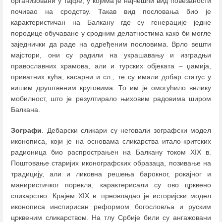
организовани у тајфе, у којима је најчешћи вид повезаности
почивао на сродству. Такав вид пословања био је
карактеристичан на Балкану где су генерације једне
породице обучаване у сродним делатностима како би могле
заједнички да раде на одређеним пословима. Врло вешти
мајстори, они су радили на украшавању и изградњи
православних храмова, али и турских објеката
–
џамија,
приватних кућа, касарни и сл., те су имали добар статус у
вишим друштвеним круговима. То им је омогућило велику
мобилност, што је резултирало њиховим радовима широм
Балкана.
Зографи
. Дебарски сликари су неговали зографски модел
иконописа, који је на основама сликарства итало-критских
радионица био распрострањен на Балкану током XIX в.
Поштовање старијих иконографских образаца, позивање на
традицију, али и ликовна решења барокног, рокајног и
маниристичког порекла, карактерисали су ово црквено
сликарство. Крајем XIX в. преовладао је историјски модел
иконописа инспирисан реформом богословља и руским
црквеним сликарством. На тлу Србије били су ангажовани