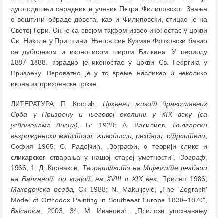
дугогодишњи сарадник и ученик Петра Филиповског. Знања
о вештини обраде дрвета, као и Филиповски, стицао је на
Светој Гори. Он је са својом тајфом извео иконостас у цркви
Св. Николе у Приштини. Његов син Кузман Фрчковски бавио
се дуборезом и иконописом широм Балкана. У периоду
1887
–
1888. израдио је иконостас у цркви Св. Георгија у
Призрену. Вероватно је у то време насликао и неколико
икона за призренске цркве.
ЛИТЕРАТУРА: П. Костић,
Црквени живот православних
Срба у Призрену и његовој околини у XIX веку (са
успоменама писца)
, Бг 1928; А. Василиев,
Български
възрожденски майстори: живописци, резбари, строители
,
София 1965; С. Радојчић, „Зографи, о теорији слике и
сликарског стварања у нашој старој уметности",
Зограф
,
1966, 1; Д. Ќорнаков,
Творештвото на Мијачките резбари
на Балканот од крајот на XVIII и XIX век
, Прилеп 1986;
Македонска резба
, Ск 1988; N. Makuljević, „The 'Zograph'
Model of Orthodox Painting in Southeast Europe 1830
–
1870",
Balcanica
, 2003, 34; М. Ивановић, „Прилози упознавању