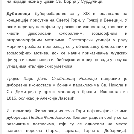
на изради икона у цркви Св. Ђорђа у Сурдулици.
Дуборесци
. Дуборезбарство се у XIX в. ослањало на
концепције присутне на Светој Гори, у Грчкој и Венецији. У
овом периоду настајали су раскошни иконостаси, тронови и
кивоти, декорисани флоралним, зооморфним и
антропоморфним мотивима. Светогорски утицаји у раду
мијачких резбара препознају се у обликовању флоралних и
зооморфних мотива, док се начин приказивања људских
фигура и композиција из библијске историје доводи у везу са
утицајима италијанских уметника.
Трајко Хаџи Дочо Скопљанац Рекалија
направио је
дуборезне иконостасе у бочним параклисима Св. Николе и
Св. Димитрија у цркви манастира Дечани. Иконостас из
1815. осликао је Алексије Лазовић.
Из фамилије Филиповци из села Гари најзначајније је име
дуборесца
Петра Филиповског
. Његови радови срећу се са
различитим потписима, који су се односили на место
његовог порекла (Гарка, Гарката, Гарчето, Дебарлија).