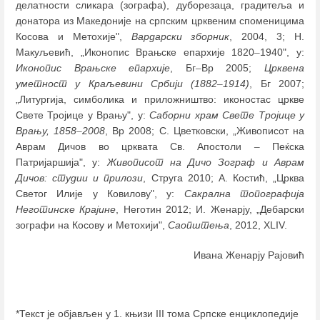
делатности сликара (зографа), дуборезаца, градитеља и
донатора из Македоније на српским црквеним споменицима
Косова и Метохије",
Вардарски зборник
, 2004, 3; Н.
Макуљевић, „Иконопис Врањске епархије 1820
–
1940", у:
Иконопис Врањске епархије
, Бг
–
Вр 2005;
Црквена
уметност у Краљевини Србији (1882
–
1914)
, Бг 2007;
„Литургија, симболика и приложништво: иконостас цркве
Свете Тројице у Врању", у:
Саборни храм Свете Тројице у
Врању, 1858
–
2008
, Вр 2008; С. Цветковски, „Живописот на
Аврам Дичов во црквата Св. Апостоли
–
Пеќска
Патријаршија", у:
Живописот на Дичо Зограф и Аврам
Дичов: студии и прилози
, Струга 2010; А. Костић, „Црква
Светог Илије у Ковилову", у:
Сакрална топографија
Неготинске Крајине
, Неготин 2012; И. Женарју, „Дебарски
зографи на Косову и Метохији",
Саопштења
, 2012, XLIV.
Ивана Женарју Рајовић
*Текст је објављен у 1. књизи III тома Српске енциклопедије