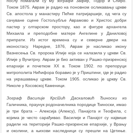
послу помагали су му зографи Зафир, Тодор и Спиро.
Током 1875. Аврам је радио на поновном осликавању цркве
Св. апостола у манастиру Пећке патријаршије, од чега су
сачуване сцене Гостољубље Аврамово и Христос добри
пастир у олтарском простору, као и фигуре архангела
Михаила и преподобне матере Ангелине у Даниловој
припрати. Из истог времена су и северне двери на
иконостасу. Наредне, 1876, Аврам је насликао икону
Вазнесења Св. пророка Илије која се налазила у цркви Св.
Илије у Вучитрну. Аврам је био активан у Рашко-призренској
епархији и почетком XX в. Током 1902. по препоруци
митрополита Нићифора боравио је у Приштини, где је радио
на украшавању цркве. Током 1905. осликао је цркву Св.
Николе у Косовској Каменици.
Зограф Василије Крстић Даскаловић Ђиноски
из
Галичника, праунук родоначелника породице Ђиноски, имао
је три брата
–
Алексија (Алексу), Панајота и Теофила, с
којима је често сарађивао. Василије и Панајот су највише
радили на територији Рашко-призренске епархије, у Врању
и околини, а њихови наследници су прешли на Цетиње.