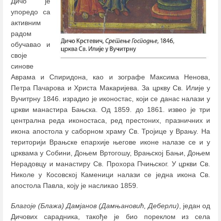
Дичо је
упоредо са
активним
радом
обучавао и
своје
синове
Аврама и Спиридона, као и зографе Максима Ненова,
Петра Пачарова и Христа Макаријева. За цркву Св. Илије у
Вучитрну 1846. израдио је иконостас, који се данас налази у
цркви манастира Бањска. Од 1859. до 1861. извео је три
централна реда иконостаса, ред престоних, празничних и
икона апостола у саборном храму Св. Тројице у Врању. На
територији Врањске епархије његове иконе налазе се и у
црквама у Собини, Доњем Вртогошу, Врањској Бањи, Доњем
Нерадовцу и манастиру Св. Прохора Пчињског. У цркви Св.
Николе у Косовској Каменици налази се једна икона Св.
апостола Павла, коју је насликао 1859.
Благоје (Блажа) Дамјанов (Дамњановић, Деберли)
, један од
Дичових сарадника, такође је био пореклом из села