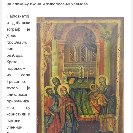
на сликању икона и живописању храмова.
Најпознатиј
и дебарски
зограф је
Дичо
Крстевич
,
син
резбара
Крсте,
пореклом
из села
Тресонче.
Аутор је
сликарског
приручника
који су
користили и
његови
ученици.