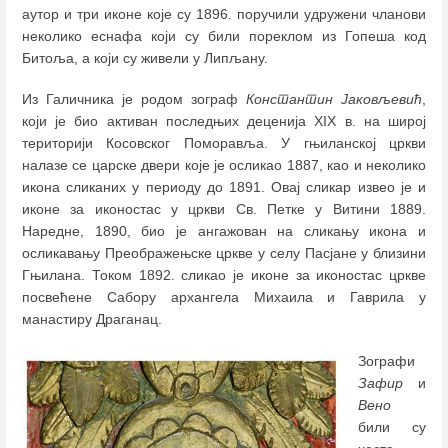
аутор и три иконе које су 1896. поручили удружени чланови
неколико еснафа који су били пореклом из Гопеша код
Битоља, а који су живели у Липљану.
Из Галичника је родом зограф
Константин Јаковљевић
,
који је био активан последњих деценија XIX в. на широј
територији Косовског Поморавља. У гњиланској цркви
налазе се царске двери које је осликао 1887, као и неколико
икона сликаних у периоду до 1891. Овај сликар извео је и
иконе за иконостас у цркви Св. Петке у Витини 1889.
Наредне, 1890, био је ангажован на сликању икона и
осликавању Преображењске цркве у селу Пасјане у близини
Гњилана. Током 1892. сликао је иконе за иконостас цркве
посвећене Сабору архангела Михаила и Гаврила у
манастиру Драганац.
Зографи
Зафир
и
Вено
били су