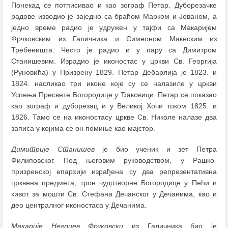
Понекад се потписивао и као зограф Петар. Дуборезачке
радове изводио је заједно са браћом Марком и Јованом, а
једно време радио је удружен у тајфи са Макаријем
Фрчковским из Галичника и Симеоном Макеским из
Требеништа. Често је радио и у пару са Димитром
Станишевим. Израдио је иконостас у цркви Св. Георгија
(Руновића) у Призрену 1829. Петар Дебарлија је 1823. и
1824. насликао три иконе које су се налазиле у цркви
Успења Пресвете Богородице у Ђаковици. Петар се показао
као зограф и дуборезац и у Великој Хочи током 1825. и
1826. Тамо се на иконостасу цркве Св. Николе налазе два
записа у којима се он помиње као мајстор.
Димитрије Станишев
је био ученик и зет Петра
Филиповског. Под његовим руководством, у Рашко-
призренској епархији израђена су два репрезентативна
црквена предмета, трон чудотворне Богородице у Пећи и
кивот за мошти Св. Стефана Дечанског у Дечанима, као и
део централног иконостаса у Дечанима.
Макарије Негриев Фрчковски
из Галичника био је