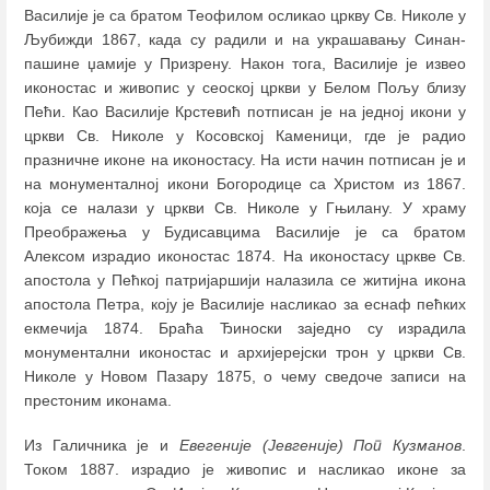
Василије је са братом Теофилом осликао цркву Св. Николе у
Љубижди 1867, када су радили и на украшавању Синан-
пашине џамије у Призрену. Након тога, Василије је извео
иконостас и живопис у сеоској цркви у Белом Пољу близу
Пећи. Као Василије Крстевић потписан је на једној икони у
цркви Св. Николе у Косовској Каменици, где је радио
празничне иконе на иконостасу. На исти начин потписан је и
на монументалној икони Богородице са Христом из 1867.
која се налази у цркви Св. Николе у Гњилану. У храму
Преображења у Будисавцима Василије је са братом
Алексом израдио иконостас 1874. На иконостасу цркве Св.
апостола у Пећкој патријаршији налазила се житијна икона
апостола Петра, коју је Василије насликао за еснаф пећких
екмечија 1874. Браћа Ђиноски заједно су израдила
монументални иконостас и архијерејски трон у цркви Св.
Николе у Новом Пазару 1875, о чему сведоче записи на
престоним иконама.
Из Галичника је и
Евегеније (Јевгеније) Поп Кузманов
.
Током 1887. израдио је живопис и насликао иконе за