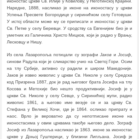
иконостас цркве Св. Илије у Ковилову, у Неготинској Крајини.
Наредне, 1888, насликао је иконе на иконостасу у цркви
Успења Пресвете Богородице у сиринићком селу Готовуши.
У истој области може му се приписати и иконостас у цркви
Св. Петке у селу Беревци. У сродству са Евгенијем био је и
уметник из Галичника Христо Мицков, који је радио у Врању,
Лесковцу и Нишу.
Из села Лазаропоља потицали су зографи
Јаков
и
Јосиф
,
синови Радула који је сликарство учио на Светој Гори. Осим
на тлу Србије, активно су радили и широм Македоније.
Јаков је извео живопис у цркви Св. Николе у селу Средска
код Призрена 1887, док је рад његовог брата Јосифа на тлу
Косова и Метохије био нешто продуктивнији. Јосиф је у
цркви Св. Николе у селу Севце, у Сиринићкој жупи, радио
живопис 1861, а његово име везује се и за цркву Св.
Стефана у Великој Хочи, где је 1864. осликао припрату и
наос. Врло је вероватно да су непотписане иконе на
иконостасима у овим црквама такође његово дело. Зограф
Јосиф из Лазаропоља насликао је 1863. иконе за иконостас
цркве у Доњој Гуштерици, у близини Липљана. Јосиф је