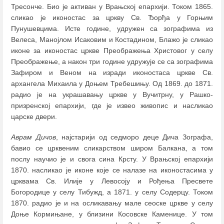
Тресонче. Био је активан у Врањској епархији. Током 1865.
сликао је иконостас за цркву Св. Ђорђа у Горњим
Пунушевцима. Исте године, удружен са зографима из
Велеса, Манојлом Исаковим и Костадином, Блажо је сликао
иконе за иконостас цркве Преображења Христовог у селу
Преображење, а након три године удружује се са зографима
Зафиром и Веном на изради иконостаса цркве Св.
архангела Михаила у Доњем Требешињу. Од 1869. до 1871.
радио је на украшавању цркве у Вучитрну, у Рашко-
призренској епархији, где је извео живопис и насликао
царске двери.
Аврам Дичов
, најстарији од седморо деце Дича Зографа,
бавио се црквеним сликарством широм Балкана, а том
послу научио је и свога сина Крсту. У Врањској епархији
1870. насликао је иконе које се налазе на иконостасима у
црквама Св. Илије у Левосоју и Рођења Пресвете
Богородице у селу Тибужд, а 1871. у селу Содерцу. Током
1870. радио је и на осликавању мале сеоске цркве у селу
Доње Кормињане, у близини Косовске Каменице. У том