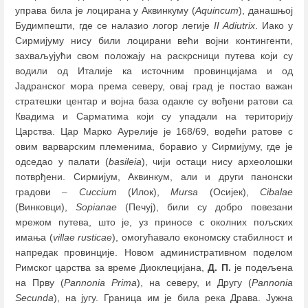
управа била је лоцирана у Аквинкуму (
Aquincum
), данашњој
Будимпешти, где се налазио логор легије
II Adiutrix
. Иако у
Сирмијуму нису били лоцирани већи војни контингенти,
захваљујући свом положају на раскрсници путева који су
водили од Италије ка источним провинцијама и од
Јадранског мора према северу, овај град је постао важан
стратешки центар и војна база одакле су вођени ратови са
Квадима и Сарматима који су упадали на територију
Царства. Цар Марко Аурелије је 168/69, водећи ратове с
овим варварским племенима, боравио у Сирмијуму, где је
одседао у палати (
basileia
), чији остаци нису археолошки
потврђени. Сирмијум, Аквинкум, али и други панонски
градови
–
Cuccium
(Илок),
Mursa
(Осијек),
Cibalae
(Винковци),
Sopianae
(Печуј), били су добро повезани
мрежом путева, што је, уз приносе с околних пољских
имања (
villae rusticae
), омогућавало економску стабилност и
напредак провинције. Новом административном поделом
Римског царства за време Диоклецијана,
Д. П.
је подељена
на Прву (
Pannonia Prima
), на северу, и Другу (
Pannonia
Secunda
), на југу. Граница им је била река Драва. Јужна