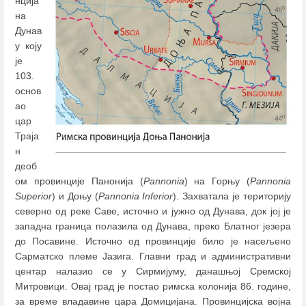
нција
на
Дунав
у коју
је
103.
основ
ао
цар
Траја
н
деоб
ом провинције Панонија (
Pannonia
) на Горњу (
Pannonia
Superior
) и Доњу (
Pannonia Inferior
). Захватала је територију
северно од реке Саве, источно и јужно од Дунава, док јој је
западна граница полазила од Дунава, преко Блатног језера
до Посавине. Источно од провинције било је насељено
Сарматско племе Јазига. Главни град и административни
центар налазио сe у Сирмијуму, данашњој Сремској
Митровици. Овај град је постао римска колонија 86. године,
за време владавине цара Домицијана. Провинцијска војна