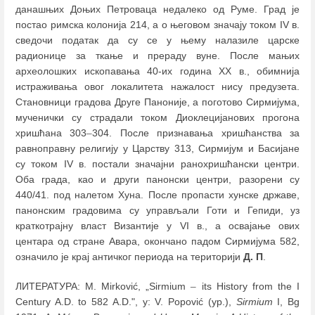
данашњих Доњих Петроваца недалеко од Руме. Град је
постао римска колонија 214, а о његовом значају током IV в.
сведочи податак да су се у њему налазиле царске
радионице за ткање и прераду вуне. После мањих
археолошких ископавања 40-их година XX в., обимнија
истраживања овог локалитета нажалост нису предузета.
Становници градова Друге Паноније, а поготово Сирмијума,
мученички су страдали током Диоклецијанових прогона
хришћана 303
–
304. После признавања хришћанства за
равноправну религију у Царству 313, Сирмијум и Басијане
су током IV в. постали значајни ранохришћански центри.
Оба града, као и други панонски центри, разорени су
440/41. под налетом Хуна. После пропасти хунске државе,
панонским градовима су управљали Готи и Гепиди, уз
краткотрајну власт Византије у VI в., а освајање ових
центара од стране Авара, окончано падом Сирмијума 582,
означило је крај античког периода на територији
Д. П
.
ЛИТЕРАТУРА: M. Mirković, „Sirmium
–
its History from the I
Century A.D. to 582 A.D.", у: V. Popović (ур.),
Sirmium
I, Bg