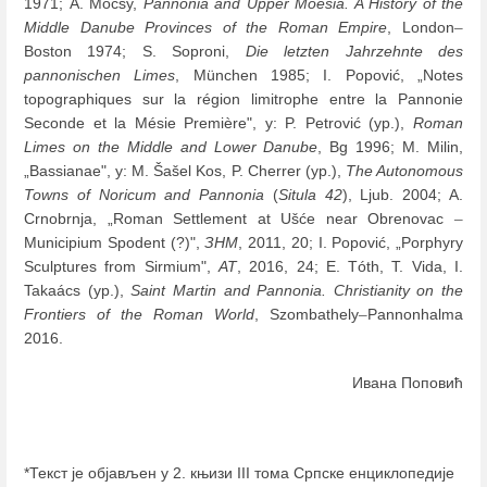
1971; А. Mócsy,
Pannonia and Upper Moesia. A History of the
Middle Danube Provinces of the Roman Empire
, London
–
Boston 1974; S. Soproni,
Die letzten Jahrzehnte des
pannonischen Limes
, München 1985; I. Popović, „Notes
topographiques sur la région limitrophe entre la Pannonie
Seconde et la Mésie Première", у: P. Petrović (ур.),
Roman
Limes on the Middle and Lower Danube
, Bg 1996; M. Milin,
„Bassianae", у: M. Šašel Kos, P. Cherrer (ур.),
The Autonomous
Towns of Noricum and Pannonia
(
Situla 42
), Ljub. 2004; A.
Crnobrnja, „Roman Settlement at Ušće near Obrenovac
–
Municipium Spodent (?)",
ЗНМ
, 2011, 20; I. Popović, „Porphyry
Sculptures from Sirmium",
AT
, 2016, 24; E. Tóth, T. Vida, I.
Takaács (ур.),
Saint Martin and Pannonia. Christianity on the
Frontiers of the Roman World
, Szombathely
–
Pannonhalma
2016.
Ивана Поповић
*Текст је објављен у 2. књизи III тома Српске енциклопедије