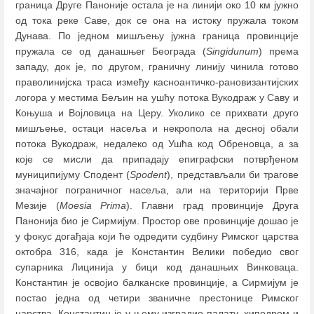
граница Друге Паноније остала је на линији око 10 км јужно
од тока реке Саве, док се она на истоку пружала током
Дунава. По једном мишљењу јужна граница провинције
пружала се од данашњег Београда (
Singidunum
) према
западу, док је, по другом, граничну линију чинила готово
праволинијска траса између касноантичко-рановизантијских
логора у местима Бељин на ушћу потока Вукодраж у Саву и
Коњуша и Војловица на Церу. Уколико се прихвати друго
мишљење, остаци насеља и некропола на десној обали
потока Вукодраж, недалеко од Ушћа код Обреновца, а за
које се мисли да припадају епиграфски потврђеном
муниципијуму Сподент (
Spodent
), представљали би трагове
значајног пограничног насеља, али на територији Прве
Мезије (
Moesia Prima
). Главни град провинције Друга
Панонија био је Сирмијум. Простор ове провинције дошао је
у фокус догађаја који ће одредити судбину Римског царства
октобра 316, када је Константин Велики победио свог
супарника Лицинија у бици код данашњих Винковаца.
Константин је освојио балканске провинције, а Сирмијум је
постао једна од четири званичне престонице Римског
царства. Константин је у њему изградио палату, хиподром и