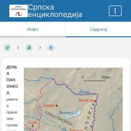
Српска
енциклопедија
Инфо
Садржај
ДОЊ
А
ПАН
ОНИЈ
А
,
римск
а
грани
чна
прови