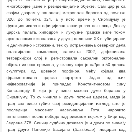
многобројне јавне и резиденцијалне објекте. Сам цар је са
својим двором у панонској метрополи боравио од почетка
320. до почетка 324, а у исто време у Сирмијуму је
функционисала и официјелна ковница златног новца. Док су
царска палата, хиподром и луксузне градске виле током
археолошких ископавања у другој половини XX в. убицирани
и делимично истражени, тек су истраживања северног дела
палатијалног комплекса, започета 2002, дефинисала
тетрархијски слој и регистровала сакрални октогонални
објекат из овог времена, у склопу којег је нађено 50 делова
скулптура од црвеног порфира, међу којима два
фрагментована царска портрета. Један од њих
највероватније је припадао Константиновом сину
Констанцију II који је у више махова дуже боравио у
Сирмијуму. То су чинили и други потоњи цареви, мада је
град све више губио свој резиденцијални изглед, што је
последица масовног насељавља Гота, нарочито
интензивног после победе над римском војском у бици код
Једренa 378. Сличну судбину доживео је и други по значају
град Друге Паноније Басијане (
Bassianae
), лоциран код