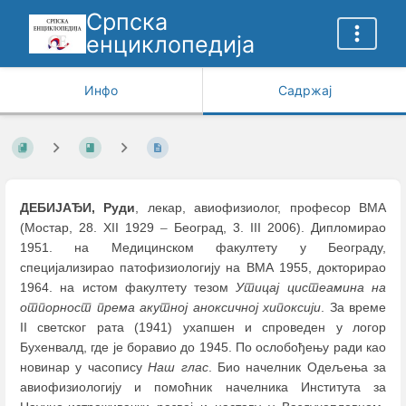
Српска
енциклопедија
Инфо
Садржај
ДЕБИЈАЂИ, Руди
, лекар, авиофизиолог, професор ВМА
(Мостар, 28. XII 1929
–
Београд, 3. III 2006). Дипломирао
1951. на Медицинском факултету у Београду,
специјализирао патофизиологију на ВМА 1955, докторирао
1964. на истом факултету тезом
Утицај цистеамина на
отпорност према акутној аноксичној хипоксији
. За време
II светског рата (1941) ухапшен и спроведен у логор
Бухенвалд, где је боравио до 1945. По ослобођењу ради као
новинар у часопису
Наш глас
. Био начелник Одељења за
авиофизиологију и помоћник начелника Института за