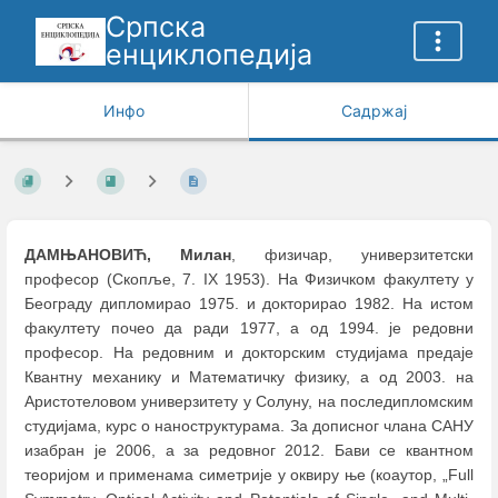
Српска
енциклопедија
Инфо
Садржај
ДАМЊАНОВИЋ,
Милан
, физичар, универзитетски
професор (Скопље, 7. IX 1953). На Физичком факултету у
Београду дипломирао 1975. и докторирао 1982. На истом
факултету почео да ради 1977, а од 1994. је редовни
професор. На редовним и докторским студијама предаје
Квантну механику и Математичку физику, а од 2003. на
Аристотеловом универзитету у Солуну, на последипломским
студијама, курс о наноструктурама. За дописног члана САНУ
изабран је 2006, а за редовног 2012. Бави се квантном
теоријом и применама симетрије у оквиру ње (коаутор, „Full