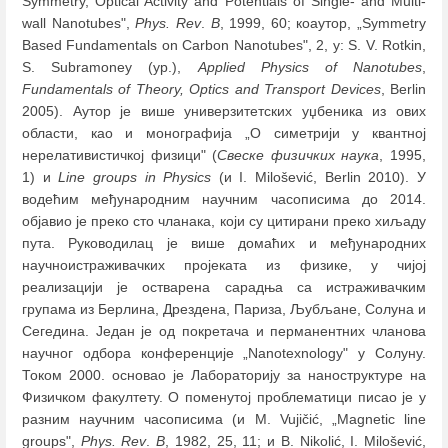
Symmetry, Optical Activity and Potentials of Single- and Multi-
wall Nanotubes",
Phys. Rev
.
B
, 1999, 60; коаутор, „Symmetry
Based Fundamentals on Carbon Nanotubes", 2, у: S. V. Rotkin,
S. Subramoney (ур.),
Applied Physics of Nanotubes
,
Fundamentals of Theory, Optics and Transport Devices
, Berlin
2005). Аутор је више универзитетских уџбеника из ових
области, као и монографијa „О симетрији у квантној
нерелaтивистичкој физици" (
Свеске физичких наука
, 1995,
1) и
Line groups in Physics
(и I. Milošević, Berlin 2010). У
водећим међународним научним часописима до 2014.
објавио је преко сто чланака, који су цитирани преко хиљаду
пута. Руководилац је више домаћих и међународних
научноистраживачких пројеката из физике, у чијој
реализацији је остварена сарадња са истраживачким
групама из Берлина, Дрездена, Париза, Љубљане, Солуна и
Сегедина. Један је од покретача и перманентних чланова
научног одбора конференције „Nanotexnology" у Солуну.
Током 2000. основао је Лабораторију за наноструктуре на
Физичком факултету. О поменутој проблематици писао је у
разним научним часописима (и M. Vujičić, „Magnetic line
groups",
Phys. Rev
.
B
, 1982, 25, 11; и B. Nikolić, I. Milošević,