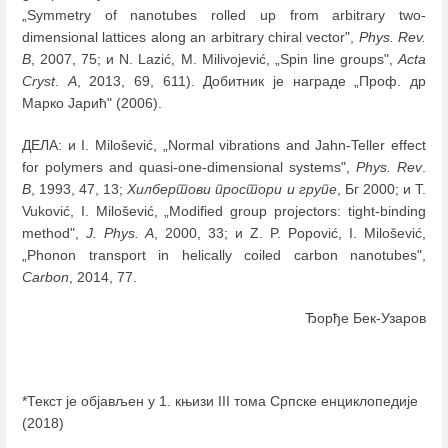
„Symmetry of nanotubes rolled up from arbitrary two-
dimensional lattices along an arbitrary chiral vector",
Phys. Rev.
B
, 2007, 75; и N. Lazić, M. Milivojević, „Spin line groups",
Acta
Cryst
.
A
, 2013, 69, 611). Добитник је награде „Проф. др
Марко Јарић" (2006).
ДЕЛА: и I. Milošević, „Normal vibrations and Jahn-Teller effect
for polymers and quasi-one-dimensional systems",
Phys. Rev
.
B
, 1993, 47, 13;
Хилбертови простори и групе
, Бг 2000; и T.
Vuković, I. Milošević, „Modified group projectors: tight-binding
method",
J. Phys. A
, 2000, 33; и Z. P. Popović, I. Milošević,
„Phonon transport in helically coiled carbon nanotubes",
Carbon
, 2014, 77.
Ђорђе Бек-Узаров
*Текст је објављен у 1. књизи III тома Српске енциклопедије
(2018)