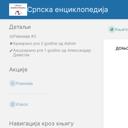
Српска енциклопедија
Детаљи
Књиге
Ревизија #2
Креирано
pre 2 godine
oд
Admin
ДОЊО
Ажурирано
pre 1 godinu
од
Александар
Деветак
Enter
section
Акције
select
mode
Ревизије
Извоз
Навигација кроз књигу