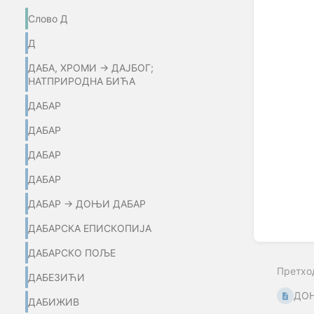
Слово Д
Д
ДАБА, ХРОМИ → ДАЈБОГ;
НАТПРИРОДНА БИЋА
ДАБАР
ДАБАР
ДАБАР
ДАБАР
ДАБАР → ДОЊИ ДАБАР
ДАБАРСКА ЕПИСКОПИЈА
ДАБАРСКО ПОЉЕ
Претхо
ДАБЕЗИЋИ
ДО
ДАБИЖИВ