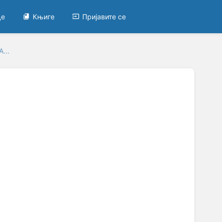
це
Књиге
Пријавите се
...