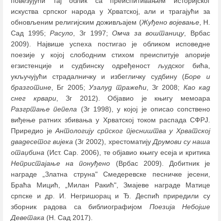
повезујући тај облик са преиспитивањем историјског
искуства српског народа у Хрватској, али и трагајући за
обновљеним религијским доживљајем (
Жуђено војевање
, Н.
Сад 1995;
Расуло
, Зг 1997;
Омча за воштаницу
, Врбас
2009). Највише успеха постигао је обликом исповедне
поезије у којој слободним стихом преиспитује апорије
егзистенције и судбинску одређеност људског бића,
укључујући страдалничку и избегличку судбину (
Боре и
бразготине
, Бг 2005;
Узалуд тражећи
, Зг 2008;
Као кад
снег крвари
, Зг 2012). Објавио је књигу мемоара
Разгртање пепела
(Зг 1998), у којој је описао сопствено
виђење ратних збивања у Хрватској током распада СФРЈ.
Приредио је
Антологију српског пјесништва у Хрватској
двадесетог вијека
(Зг 2002), хрестоматију
Друмови су наша
отаџбина
(Ист. Сар. 2006), те објавио књигу есеја и критика
Непристајање на понуђено
(Врбас 2009). Добитник је
награде „Златна струна" Смедеревске песничке јесени,
Браћа Мицић, „Милан Ракић", Змајеве награде Матице
српске и др. И. Негришорац и Ђ. Деспић приредили су
зборник радова са библиографијом
Поезија Небојше
Деветака
(Н. Сад 2017).