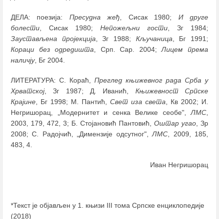
ДЕЛА: поезија:
Пресудна жеђ
, Сисак 1980;
И друге
болести
, Сисак 1980;
Непожељни гости
, Зг 1984;
Заустављена пројекција
, Зг 1988;
Кључаница
, Бг 1991;
Кораци без одредишта
, Срп. Сар. 2004;
Лицем према
наличју
, Бг 2004.
ЛИТЕРАТУРА: С. Кораћ,
Преглед књижевног рада Срба у
Хрватској
, Зг 1987; Д. Иванић,
Књижевност Српске
Крајине
, Бг 1998; М. Пантић,
Свет иза света
, Кв 2002; И.
Негришорац, „Mодернитет и сенка Велике сеобе",
ЛМС
,
2003, 179, 472, 3; Б. Стојановић Пантовић,
Оштар угао
, Зр
2008; С. Радојчић, „Димензије одсутног",
ЛМС
, 2009, 185,
483, 4.
Иван Негришорац
*Текст је објављен у 1. књизи III тома Српске енциклопедије
(2018)