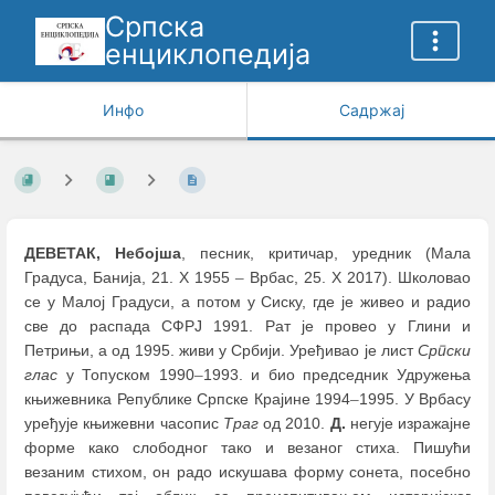
Српска
енциклопедија
Инфо
Садржај
ДЕВЕТАК, Небојша
, песник, критичар, уредник (Мала
Градуса, Банија, 21. X 1955
–
Врбас, 25. X 2017). Школовао
се у Малој Градуси, а потом у Сиску, где је живео и радио
све до распада СФРЈ 1991. Рат је провео у Глини и
Петрињи, а од 1995. живи у Србији. Уређивао је лист
Српски
глас
у Топуском 1990
–
1993. и био председник Удружења
књижевника Републике Српске Крајине 1994
–
1995. У Врбасу
уређује књижевни часопис
Траг
од 2010.
Д.
негује изражајне
форме како слободног тако и везаног стиха. Пишући
везаним стихом, он радо искушава форму сонета, посебно