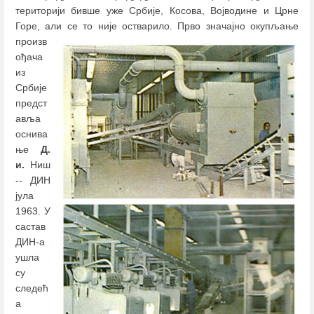
територији бивше уже Србије, Косова, Војводине и Црне
Горе, али се то није остварило.
Прво значајно окупљање
произв
ођача
из
Србије
предст
авља
оснива
ње
Д.
и.
Ниш
-- ДИН
јула
1963. У
састав
ДИН-а
ушла
су
следећ
а