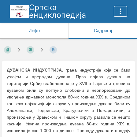
Српска
енциклопедија
Инфо
Садржај
ДУВАНСКА ИНДУСТРИЈА
, грана индустрије која се бави
узгојем и прерадом дувана. Прва појава дувана на
територији Србије забележена је у XVII в. Гајење и трговина
дуваном били су потпуно слободни и неопорезовани до
увођења државног монопола 80-их година XIX в. Средином
тог века најзначајнији окрузи у производњи дувана били су
Алексиначки, Подрињски, Крагујевачки и Пожаревачки, а
производња у Врањском и Нишком округу развила се нешто
касније. Укупна производња дувана 80-их година XIX в.
износила је око 1.000 т годишње. Прераду дувана и продају