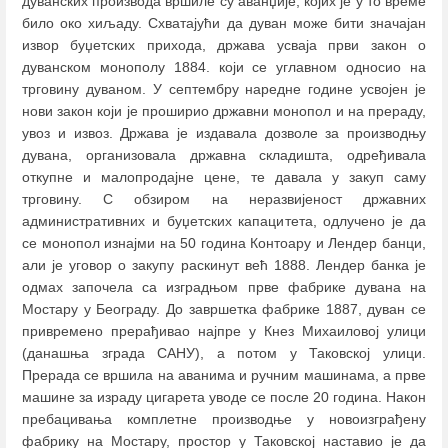
дуванских производа вршиле су аванџије, којих је у то време
било око хиљаду. Схватајући да дуван може бити значајан
извор буџетских прихода, држава усваја први закон о
дуванском монополу 1884. који се углавном односио на
трговину дуваном. У септембру наредне године усвојен је
нови закон који је проширио државни монопол и на прераду,
увоз и извоз. Држава је издавала дозволе за производњу
дувана, организовала државна складишта, одређивала
откупне и малопродајне цене, те давала у закуп саму
трговину. С обзиром на неразвијеност државних
административних и буџетских капацитета, одлучено је да
се монопол изнајми на 50 година Контоару и Лендер банци,
али је уговор о закупу раскинут већ 1888. Лендер банка је
одмах започела са изградњом прве фабрике дувана на
Мостару у Београду. До завршетка фабрике 1887, дуван се
привремено прерађивао најпре у Кнез Михаиловој улици
(данашња зграда САНУ), а потом у Таковској улици.
Прерада се вршила на аванима и ручним машинама, а прве
машине за израду цигарета уводе се после 20 година. Након
пребацивања комплетне производње у новоизграђену
фабрику на Мостару, простор у Таковској наставио је да