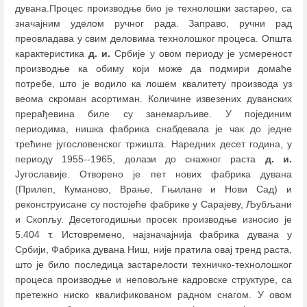
дувана.Процес производње био је технолошки застарео, са
значајним уделом ручног рада. Заправо, ручни рад
преовладава у свим деловима технолошког процеса. Општа
карактеристика
д. и.
Србије у овом периоду је усмереност
производње ка обиму који може да подмири домаће
потребе, што је водило ка лошем квалитету производа уз
веома скроман асортиман. Количине извезених дуванских
прерађевина биле су занемарљиве. У појединим
периодима, нишка фабрика снабдевала је чак до једне
трећине југословенског тржишта. Наредних десет година, у
периоду 1955--1965, долази до снажног раста
д. и.
Југославије. Отворено је пет нових фабрика дувана
(Прилеп, Куманово, Врање, Гњилане и Нови Сад) и
реконструисане су постојеће фабрике у Сарајеву, Љубљани
и Скопљу. Десетогодишњи просек производње износио је
5.404 т. Истовремено, најзначајнија фабрика дувана у
Србији, Фабрика дувана Ниш, није пратила овај тренд раста,
што је било последица застарелости техничко-технолошког
процеса производње и неповољне кадровске структуре, са
претежно ниско квалификованом радном снагом. У овом