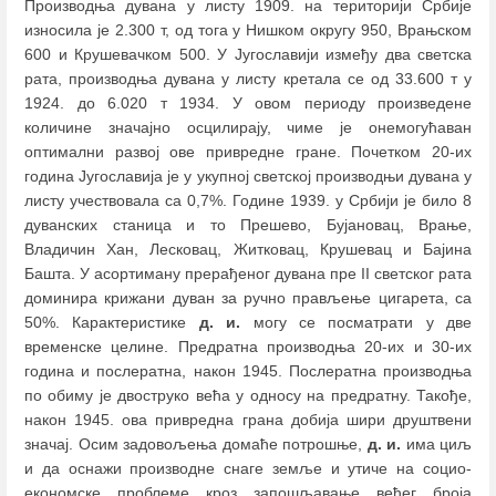
Производња дувана у листу 1909. на територији Србије
износила је 2.300 т, од тога у Нишком округу 950, Врањском
600 и Крушевачком 500. У Југославији између два светска
рата, производња дувана у листу кретала се од 33.600 т у
1924. до 6.020 т 1934. У овом периоду произведене
количине значајно осцилирају, чиме је онемогућаван
оптимални развој ове привредне гране. Почетком 20-их
година Југославија је у укупној светској производњи дувана у
листу учествовала са 0,7%. Године 1939. у Србији је било 8
дуванских станица и то Прешево, Бујановац, Врање,
Владичин Хан, Лесковац, Житковац, Крушевац и Бајина
Башта. У асортиману прерађеног дувана пре II светског рата
доминира крижани дуван за ручно прављење цигарета, са
50%. Карактеристике
д. и.
могу се посматрати у две
временске целине. Предратна производња 20-их и 30-их
година и послератна, након 1945. Послератна производња
по обиму је двоструко већа у односу на предратну. Такође,
након 1945. ова привредна грана добија шири друштвени
значај. Осим задовољења домаће потрошње,
д. и.
има циљ
и да оснажи производне снаге земље и утиче на социо-
економске проблеме кроз запошљавање већег броја