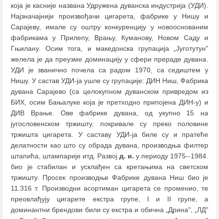
која је касније названа Удружена дуванска индустрија (УДИ).
Најзначајнији произвођачи цигарета, фабрике у Нишу и
Сарајеву, имале су оштру конкуренцију у новооснованим
фабрикама у Прилепу, Врању, Куманову, Новом Саду и
Гњилану. Осим тога, и македонска групација „Југотутун"
желела је да преузме доминацију у сфери прераде дувана.
УДИ је званично почела са радом 1970, са седиштем у
Нишу. У састав УДИ-ја ушле су групације: ДИН Ниш, Фабрика
дувана Сарајево (са целокупном дуванском привредом из
БИХ, осим Бањалуке која је претходно припојена ДИН-у) и
ДИВ Врање. Ове фабрике дувана, од укупно 15 на
југословенском тржишту, покривале су преко половине
тржишта цигарета. У саставу УДИ-ја биле су и пратеће
делатности као што су обрада дувана, производња филтер
штапића, штампарије итд. Развој
д. и.
у периоду 1975--1984.
био је стабилан и усклађен са кретањима на светском
тржишту. Просек производње Фабрике дувана Ниш био је
11.316 т. Производни асортиман цигарета се променио, те
преовлађују цигарете екстра групе, I и II групе, а
доминантни брендови били су екстра и обична „Дрина", „ЛД"