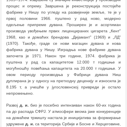
процес и опрему. Завршена је реконструкција постојеће
фабрике у Нишу по угледу на развијеније земље, те је у
првој половини 1966. пуштено у рад ново, модерно
одељење припреме дувана. Проширен је и асортиман
производа увођењем првих лиценцираних цигарета „Кент"
1968, као и домаћих брендова „Дијамант" (1969) и „ЛД"
(1970). Такође, граде се нови магацин дувана и нова
фабрика дувана у Нишу. Изградња нове фабрике дувана
започета је 1971. Након три године, 1974. фабрика је
пуштена у рад са капацитетом 12.000 т годишње и
могућношћу повећања капацитета на 20.000 т годишње. У
овом периоду производња у Фабрици дувана Ниш
дуплирана је у односу на претходну деценију и износила је
8.195 т, а учешће у југословенској привреди је остало
непромењено.
Развој
д. и.
био је посебно интензиван након 60-их година
па до распада СФРЈ. У атмосфери веома јаке конкуренције
на домаћем тржишту настала је иницијатива за формирање
удружене
д. и.
са територија Србије и Босне и Херцеговине,