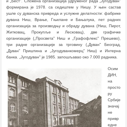
и „Бест". Сложена организација удруженог рада „Југодуван"
формирана је 1978. са седиштем у Нишу. У њен састав
ушле су дуванска привреда и услужне делатности: фабрике
дувана Ниш, Врање, Гњилане и Бањалука, пет радних
организација за производњу и обраду дувана (Ниш, Пирот,
Житковац, Прокупље и Лесковац), две графичке
организације („Просвета" Ниш и „Графофлекс" Прешево),
три радне организације за трговину („Дуван" Београд,
„Дуван" Приштина и „Југодуванкомерц" Ниш) и Интерна
банка. „Југодуван" је 1985. запошљавао око 7.000 радника.
Осим
ДИН,
на
просто
ру
Србије
значај
не
привр
едне