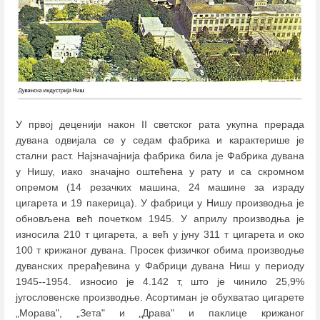
У првој деценији након II светског рата укупна прерада
дувана одвијала се у седам фабрика и карактерише је
стални раст. Најзначајнија фабрика била је Фабрика дувана
у Нишу, иако значајно оштећена у рату и са скромном
опремом (14 резачких машина, 24 машине за израду
цигарета и 19 пакерица). У фабрици у Нишу производња је
обновљена већ почетком 1945. У априлу производња је
износила 210 т цигарета, а већ у јуну 311 т цигарета и око
100 т крижаног дувана. Просек физичког обима производње
дуванских прерађевина у Фабрици дувана Ниш у периоду
1945--1954. износио је 4.142 т, што је чинило 25,9%
југословенске производње. Асортиман је обухватао цигарете
„Морава", „Зета" и „Драва" и паклице крижаног