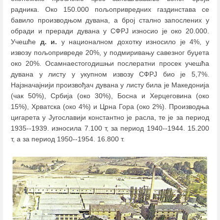
радника. Око 150.000 пољопривредних газдинстава се
бавило производњом дувана, а број стално запослених у
обради и преради дувана у СФРЈ износио је око 20.000.
Учешће
д. и.
у националном дохотку износило је 4%, у
извозу пољопривреде 20%, у подмиривању савезног буџета
око 20%. Осамнаестогодишњи послератни просек учешћа
дувана у листу у укупном извозу СФРЈ био је 5,7%.
Најзначајнији произвођач дувана у листу била је Македонија
(чак 50%), Србија (око 30%), Босна и Херцеговина (око
15%), Хрватска (око 4%) и Црна Гора (око 2%). Производња
цигарета у Југославији константно је расла, те је за период
1935--1939. износила 7.100 т, за период 1940--1944. 15.200
т, а за период 1950--1954. 16.800 т.