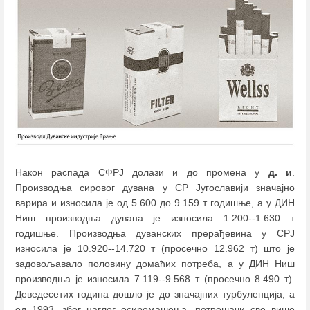
Након распада СФРЈ долази и до промена у
д. и
.
Производња сировог дувана у СР Југославији значајно
варира и износила је од 5.600 до 9.159 т годишње, а у ДИН
Ниш производња дувана је износила 1.200--1.630 т
годишње. Производња дуванских прерађевина у СРЈ
износила је 10.920--14.720 т (просечно 12.962 т) што је
задовољавало половину домаћих потреба, а у ДИН Ниш
производња је износила 7.119--9.568 т (просечно 8.490 т).
Деведесетих година дошло је до значајних турбуленција, а
од 1993, због наглог осиромашења, потрошачи све више