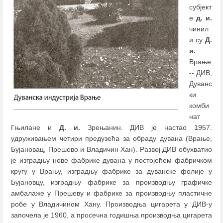
субјект
е
д. и.
чинил
и су
Д.
и.
Врање
-- ДИВ,
Дуванс
ки
комби
нат
Гњилане и
Д. и.
Зрењанин. ДИВ је настао 1957.
удруживањем четири предузећа за обраду дувана (Врање,
Бујановац, Прешево и Владичин Хан). Развој ДИВ обухватио
је изградњу нове фабрике дувана у постојећем фабричком
кругу у Врању, изградњу фабрике за дуванске фолије у
Бујановцу, изградњу фабрике за производњу графичке
амбалаже у Прешеву и фабрике за производњу пластичне
робе у Владичином Хану. Производња цигарета у ДИВ-у
започела је 1960, а просечна годишња производња цигарета