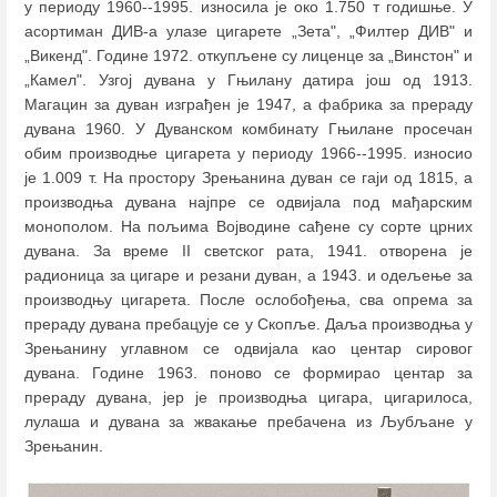
у периоду 1960--1995. износила је око 1.750 т годишње. У
асортиман ДИВ-а улазе цигарете „Зета", „Филтер ДИВ" и
„Викенд". Године 1972. откупљене су лиценце за „Винстон" и
„Камел". Узгој дувана у Гњилану датира још од 1913.
Магацин за дуван изграђен је 1947, а фабрика за прераду
дувана 1960. У Дуванском комбинату Гњилане просечан
обим производње цигарета у периоду 1966--1995. износио
је 1.009 т. На простору Зрењанина дуван се гаји од 1815, а
производња дувана најпре се одвијала под мађарским
монополом. На пољима Војводине сађене су сорте црних
дувана. За време II светског рата, 1941. отворена је
радионица за цигаре и резани дуван, а 1943. и одељење за
производњу цигарета. После ослобођења, сва опрема за
прераду дувана пребацује се у Скопље. Даља производња у
Зрењанину углавном се одвијала као центар сировог
дувана. Године 1963. поново се формирао центар за
прераду дувана, јер је производња цигара, цигарилоса,
лулаша и дувана за жвакање пребачена из Љубљане у
Зрењанин.