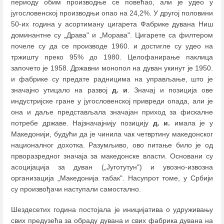
периоду обим производње се повећао, али је удео у
југословенској производњи опао на 24,2%. У другој половини
50-их година у асортиману цигарета Фабрике дувана Ниш
доминантне су „Драва" и „Морава". Цигарете са филтером
почеле су да се производе 1960. и достигле су удео на
тржишту преко 95% до 1980. Целофанирање паклица
започето је 1958. Државни монопол на дуван укинут је 1950.
и фабрике су предате радницима на управљање, што је
значајно утицало на развој
д. и
. Значај и позиција ове
индустријске гране у југословенској привреди опада, али је
она и даље представљала значајан приход за фискалне
потребе државе. Најзначајнију позицију
д. и.
имала је у
Македонији, будући да је чинила чак четвртину македонског
националног дохотка. Разумљиво, ово питање било је од
прворазредног значаја за македонске власти. Основани су
асоцијација за дуван („Југотутун") и увозно-извозна
организација „Македонија табак". Насупрот томе, у Србији
су произвођачи наступали самостално.
Шездесетих година постојала је иницијатива о удруживању
свих предузећа за обраду дувана и свих фабрика дувана на