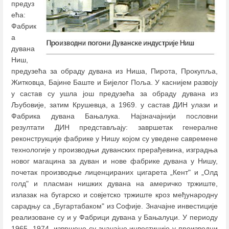
предуз
ећа:
Фабрик
а
дувана
Ниш,
предузећа за обраду дувана из Ниша, Пирота, Прокупља,
Житковца, Бајине Баште и Бијелог Поља. У каснијем развоју
у састав су ушла још предузећа за обраду дувана из
Љубовије, затим Крушевца, а 1969. у састав ДИН улази и
Фабрика дувана Бањалука. Најзначајнији пословни
резултати ДИН представљају: завршетак генералне
реконструкције фабрике у Нишу којом су уведене савремене
технологије у производњи дуванских прерађевина, изградња
новог магацина за дуван и нове фабрике дувана у Нишу,
почетак производње лиценцираних цигарета „Кент" и „Олд
голд" и пласман нишких дувана на америчко тржиште,
излазак на бугарско и совјетско тржиште кроз међународну
сарадњу са „Бугартабаком" из Софије. Значајне инвестиције
реализоване су и у Фабрици дувана у Бањалуци. У периоду
1965--1974. извршене су значајне инвестиције у производни