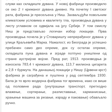
служи као складиште дувана. У новој фабрици производило
се око 2 т крижаног дувана дневно. На почетку I светског
рата, фабрика је пресељена у Ниш. Захваљујући повољним
климатским условима и квалитету тла, производња дувана у
листу углавном се одвијала на југу Србије. У том смислу
Ниш је представљао логичан избор локације. Прва
производња почела је у Стоваришту непрерађеног дувана у
улици Краљевића Марка. Нажалост, из Београда је успешно
пребачен само део опреме, док су остатак опреме,
складишта пуна дувана и зграде потпуно уништени од
стране аустријске војске. Пред рат, 1913. производња је
износила 783,4 т крижаног дувана, 113,7 милиона цигарета
и 2,8 т бурмута. На данашњој локацији у Нишу (Црвени крст)
фабрика је саграђена и пуштена у рад септембра 1930.
Била је то врло модерна фабрика тог времена, иако се више
од половине рада (унутрашњи транспорт, претходно
влажење, сортирање, разлиставање, харманисање,
храњење машина за резање, израду и паковање) обављало
ручно.