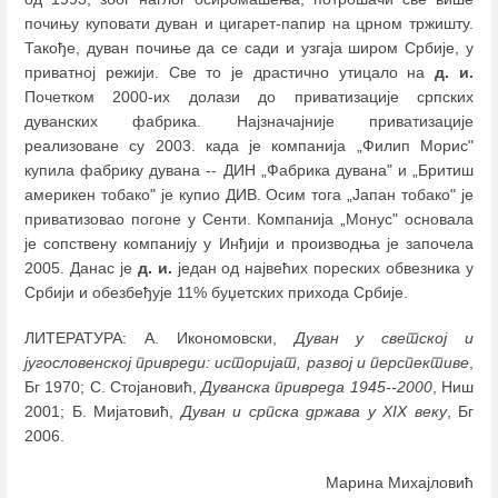
почињу куповати дуван и цигарет-папир на црном тржишту.
Такође, дуван почиње да се сади и узгаја широм Србије, у
приватној режији. Све то је драстично утицало на
д. и.
Почетком 2000-их долази до приватизације српских
дуванских фабрика. Најзначајније приватизације
реализоване су 2003. када је компанија „Филип Морис"
купила фабрику дувана -- ДИН „Фабрика дувана" и „Бритиш
америкен тобако" је купио ДИВ. Осим тога „Јапан тобако" је
приватизовао погоне у Сенти. Компанија „Монус" основала
је сопствену компанију у Инђији и производња је започела
2005. Данас је
д. и.
један од највећих пореских обвезника у
Србији и обезбеђује 11% буџетских прихода Србије.
ЛИТЕРАТУРА: А. Икономовски,
Дуван у светској и
југословенској привреди: историјат, развој и перспективе
,
Бг 1970; C. Стојановић,
Дуванска привреда 1945--2000
, Ниш
2001; Б. Мијатовић,
Дуван и српска држава у XIX веку
, Бг
2006.
Марина Михајловић