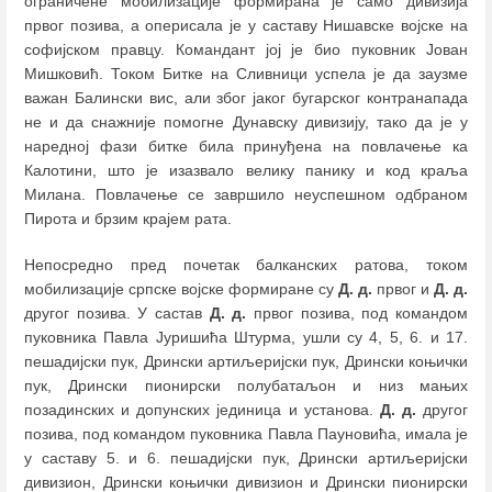
ограничене мобилизације формирана је само дивизија
првог позива, а оперисала је у саставу Нишавске војске на
софијском правцу. Командант јој је био пуковник Јован
Мишковић. Током Битке на Сливници успела је да заузме
важан Балински вис, али због јаког бугарског контранапада
не и да снажније помогне Дунавску дивизију, тако да је у
наредној фази битке била принуђена на повлачење ка
Калотини, што је изазвало велику панику и код краља
Милана. Повлачење се завршило неуспешном одбраном
Пирота и брзим крајем рата.
Непосредно пред почетак балканских ратова, током
мобилизације српске војске формиране су
Д. д.
првог и
Д. д.
другог позива. У састав
Д. д.
првог позива, под командом
пуковника Павла Јуришића Штурма, ушли су 4, 5, 6. и 17.
пешадијски пук, Дрински артиљеријски пук, Дрински коњички
пук, Дрински пионирски полубатаљон и низ мањих
позадинских и допунских јединица и установа.
Д. д.
другог
позива, под командом пуковника Павла Пауновића, имала је
у саставу 5. и 6. пешадијски пук, Дрински артиљеријски
дивизион, Дрински коњички дивизион и Дрински пионирски