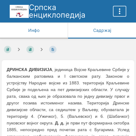
Српска
енциклопедија
Инфо
Садржај
ДРИНСКА ДИВИЗИЈА
, јединица Војске Краљевине Србије у
балканским ратовима и I светском рату. Законом о
устројству Народне војске из 1883. територија Краљевине
Србије је подељена на пет дивизијских области. У случају
рата, свака од њих је образовала по једну дивизију првог и
другог позива истоименог назива. Територија Дринске
дивизијске области, са седиштем у Ваљеву, обухватала је
територију 4. (Ужичког), 5. (Ваљевског) и 6. (Шабачког)
пуковског војног округа.
Д. д.
је први пут формирана октобра
1885, непосредно пред почетак рата с Бугарима. Услед