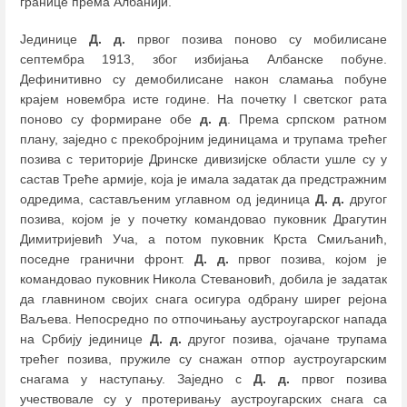
границе према Албанији.
Јединице
Д. д.
првог позива поново су мобилисане
септембра 1913, због избијања Албанске побуне.
Дефинитивно су демобилисане након сламања побуне
крајем новембра исте године. На почетку I светског рата
поново су формиране обе
д. д
. Према српском ратном
плану, заједно с прекобројним јединицама и трупама трећег
позива с територије Дринске дивизијске области ушле су у
састав Треће армије, која је имала задатак да предстражним
одредима, састављеним углавном од јединица
Д. д.
другог
позива, којом је у почетку командовао пуковник Драгутин
Димитријевић Уча, а потом пуковник Крста Смиљанић,
поседне гранични фронт.
Д. д.
првог позива, којом је
командовао пуковник Никола Стевановић, добила је задатак
да главнином својих снага осигура одбрану ширег рејона
Ваљева. Непосредно по отпочињању аустроугарског напада
на Србију јединице
Д. д.
другог позива, ојачане трупама
трећег позива, пружиле су снажан отпор аустроугарским
снагама у наступању. Заједно с
Д. д.
првог позива
учествовале су у протеривању аустроугарских снага са