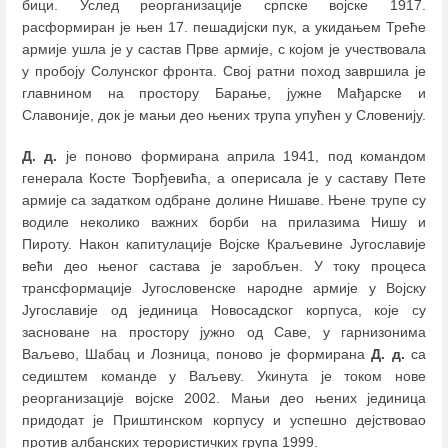
бици. Услед реорганизације српске војске 1917.
расформиран је њен 17. пешадијски пук, а укидањем Треће
армије ушла је у састав Прве армије, с којом је учествовала
у пробоју Солунског фронта. Свој ратни поход завршила је
главнином на простору Барање, јужне Мађарске и
Славоније, док је мањи део њених трупа упућен у Словенију.
Д. д.
је поново формирана априла 1941, под командом
генерала Косте Ђорђевића, а оперисала је у саставу Пете
армије са задатком одбране долине Нишаве. Њене трупе су
водиле неколико важних борби на прилазима Нишу и
Пироту. Након капитулације Војске Краљевине Југославије
већи део њеног састава је заробљен. У току процеса
трансформације Југословенске народне армије у Војску
Југославије од јединица Новосадског корпуса, које су
засноване на простору јужно од Саве, у гарнизонима
Ваљево, Шабац и Лозница, поново је формирана
Д. д.
са
седиштем команде у Ваљеву. Укинута је током нове
реорганизације војске 2002. Мањи део њених јединица
придодат је Приштинском корпусу и успешно дејствовао
против албанских терористичких група 1999.