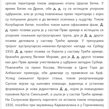
српске територије током завршних етапа Церске битке. У
време Битке на Дрини, обе
д. д.
су се истицале упорном
одбраном, али је услед повлачења преко територија с којих
су попуњене дошло и до великог осипања у људству. Током
Колубарске битке, посебно током њене офанзивне фазе,
Д.
д.
првог позива ушла је у састав Прве армије и истицала се
упорним гоњењем аустроугарских трупа, док је
Д. д.
другог
позива деловала у саставу Треће армије. У тренуцима
тројног аустроугарско-немачко-бугарског напада на Србију
1915,
Д. д.
првог позива се борила у саставу Треће армије,
бранећи долину Велике Мораве, док је
Д. д.
другог позива
као део Прве армије учествовала у одбрани западне Србије.
Повлачећи се преко Косова, Метохије и Црне Горе до
Албанског приморја, обе дивизије су превезене на Крф.
Услед смањеног бројног стања, током реорганизације
Српске војске од њихових команди, јединица и установа
формирана је нова јединствена
Д. д.
, којом је командовао
пуковник Крста Смиљанић, а ушла је у састав Треће армије.
На Солунском фронту нарочито се истакла током операција
1916, посебно при заузимању Кајмакчалана и у Горничевској