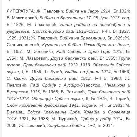
ЛИТЕРАТУРА: Ж. Павловић,
Битка на Јадру 1914
, Бг 1924;
В. Максимовић,
Битка на Брегалници 17−25. јуна 1913. год
,
Бг 1926; М. Лазаревић,
Наши ратови за ослобођење и
уједињење. Српско-турски рат 1912−1913
, I--III, Бг 1927,
1929, 1931; Ж. Павловић,
Битка на Брегалници
, Бг 1929; Ж.
Станисављевић,
Кумановска битка. Разматрања и поуке
,
Бг 1951; М. Зеленика,
Рат Србије и Црне Горе 1915
, Бг
1954; М. Лазаревић,
Други балкански рат
, Бг 1955; Група
аутора,
Први балкански рат 1912−1913. Операције Српске
војске
, I, Бг 1959; Ђ. Лукић,
Битка на Дрини 1914
, Бг 1966;
С. Скоко,
Други балкански рат 1913
, I−II Бг 1968; Ж.
Павловић,
Рат Србије с Аустро-Угарском, Немачком и
Бугарском 1915
, Бг 1968; Б. Ратковић,
Први балкански рат
1912−1913. Операције Српске војске
, II, Бг 1975; В. Терзић,
Слом Краљевине Југославије 1941. године
, I−II, Бг 1982; M.
Бјелајац,
Војска Краљевине Срба, Хрвата и Словенаца
1918−1921
, Бг 1988; М. Ђуришић,
Србија у рату 1914
, Бг
2008; Ж. Павловић,
Колубарска битка
, 1−2, Бг 2014.