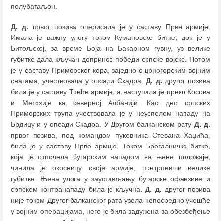
полубатаљон.
Д. д.
првог позива оперисала је у саставу Прве армије.
Имала је важну улогу током Кумановске битке, док је у
Битољској, за време Боја на Бакарном гувну, уз велике
губитке дала кључан допринос победи српске војске. Потом
је у саставу Приморског кора, заједно с црногорским војним
снагама, учествовала у опсади Скадра.
Д. д.
другог позива
била је у саставу Треће армије, а наступала је преко Косова
и Метохије ка северној Албанији. Као део српских
Приморских трупа учествовала је у неуспелом нападу на
Брдицу и у опсади Скадра. У Другом балканском рату
Д. д.
првог позива, под командом пуковника Стевана Хаџића,
била је у саставу Прве армије. Током Брегалничке битке,
која је отпочела бугарским нападом на њене положаје,
чинила је окосницу своје армије, претрпевши велике
губитке. Њена улога у заустављању бугарске офанзиве и
српском контранападу била је кључна.
Д. д.
другог позива
није током Другог балканског рата узела непосредно учешће
у војним операцијама, него је била задужена за обезбеђење