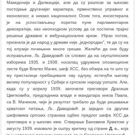
Македонији и Далмацији, али да су разлози за њихово
постојање другачијег карактера, првенствено управног и
економског, а никако националног. Осим тога, инсистирала
је на успостављању поретка пуне парламентарне
демократије, као неопходном услову да се постигне трајно
решење државне и међунационалне кризе. Убрзо потом,
признала је да народ у држави није „једнородан", те да су на
тој илузији почињене многе грешке. Желећи да оне буду
исправљене, Љ. Давидовић се сложио да на скупштинским
изборима 1935. и 1938. носилац удружене опозиоционе
листе буде Влатко Мачек, шеф ХСС, без обзира на то што су
му присталице пребацивале ову одлуку, истичући његову
велику популарност у Србији и српском народу уопште. Али,
када су у априлу 1939. започели преговори Драгише
Цветковића, председника владе и мандатара кнеза Павла,
са В. Мачеком, чији је резултат требало да буде решавање
хрватског питања, Љ. Давидовић је заједно са другим
шефовима српских странака одбио предлог шефа ХСС да
преговара и у њихово име. Стварање Бановине Хрватске у
августу 1939. изазвало је оштру критику од стране
Д. с.
, која
је у наредном периоду истицала да је Споразум Цветковић--