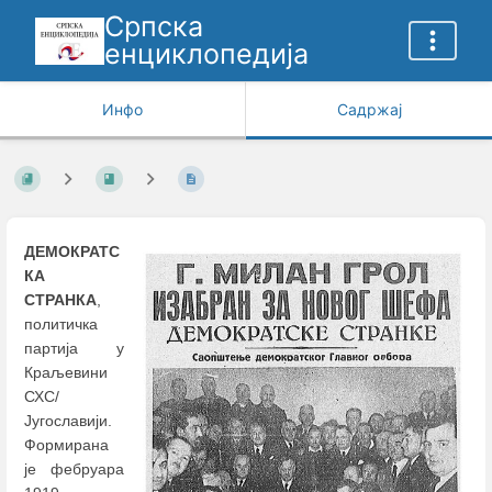
Српска
енциклопедија
Инфо
Садржај
ДЕМОКРАТС
КА
СТРАНКА
,
политичка
партија у
Краљевини
СХС/
Југославији.
Формирана
је фебруара