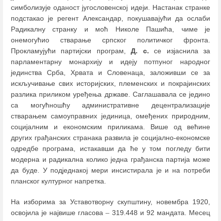
симболизује оданост југословенској идеји. Настанак странке
подстакао је регент Александар, покушавајући да ослаби
Радикалну странку и моћ Николе Пашића, чиме је
онемогућио стварање српског политичког фронта.
Прокламујући партијски програм,
Д. с.
се изјаснила за
парламентарну монархију и идеју потпуног народног
јединства Срба, Хрвата и Словенаца, заложивши се за
искључивање свих историјских, племенских и покрајинских
разлика приликом уређења државе. Саглашавала се једино
са могућношћу административне децентрализације
стварањем самоуправних јединица, омеђених природним,
социјалним и економским приликама. Више од већине
других грађанских странака развила је социјално-економске
одредбе програма, истакавши да ће у том погледу бити
модерна и радикална колико једна грађанска партија може
да буде. У подједнакој мери инсистирала је и на потреби
планског културног напретка.
На изборима за Уставотворну скупштину, новембра 1920,
освојила је највише гласова
–
319.448 и 92 мандата. Месец