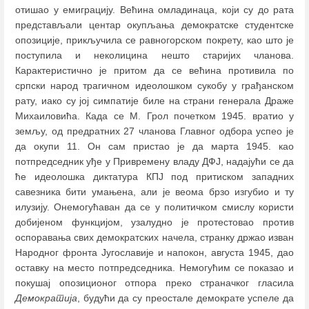
отишао у емиграцију. Већина омладинаца, који су до рата
представљали центар окупљања демократске студентске
опозиције, прикључила се равногорском покрету, као што је
поступила и неколицина нешто старијих чланова.
Карактеристично је притом да се већина противила по
српски народ трагичном идеолошком сукобу у грађанском
рату, иако су јој симпатије биле на страни генерала Драже
Михаиловића. Када се М. Грол почетком 1945. вратио у
земљу, од предратних 27 чланова Главног одбора успео је
да окупи 11. Он сам пристао је да марта 1945. као
потпредседник уђе у Привремену владу ДФЈ, надајући се да
ће идеолошка диктатура КПЈ под притиском западних
савезника бити умањена, али је веома брзо изгубио и ту
илузију. Онемогућаван да се у политичком смислу користи
добијеном функцијом, узалудно је протестовао против
оспоравања свих демократских начела, странку држао изван
Народног фронта Југославије и напокон, августа 1945, дао
оставку на место потпредседника. Немогућим се показао и
покушај опозиционог отпора преко страначког гласила
Демократија
, будући да су преосталe демократe успелe да