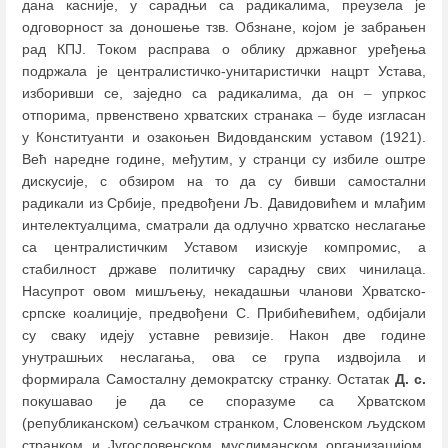
дана касније, у сарадњи са радикалима, преузела је
одговорност за доношење тзв. Обзнане, којом је забрањен
рад КПЈ. Током расправа о облику државног уређења
подржала је централистичко-унитаристички нацрт Устава,
изборивши се, заједно са радикалима, да он
–
упркос
отпорима, првенствено хрватских странака
–
буде изгласан
у Конституанти и озакоњен Видовданским уставом (1921).
Већ наредне године, међутим, у странци су избиле оштре
дискусије, с обзиром на то да су бивши самостални
радикали из Србије, предвођени Љ. Давидовићем и млађим
интелектуалцима, сматрали да одлучно хрватско неслагање
са централистичким Уставом изискује компромис, а
стабилност државе политичку сарадњу свих чинилаца.
Насупрот овом мишљењу, некадашњи чланови Хрватско-
српске коалиције, предвођени С. Прибићевићем, одбијали
су сваку идеју уставне ревизије. Након две године
унутрашњих неслагања, ова се група издвојила и
формирала Самосталну демократску странку. Остатак
Д. с.
покушавао је да се споразуме са Хрватском
(републиканском) сељачком странком, Словенском људском
странком и Југословенском муслиманском организацијом,