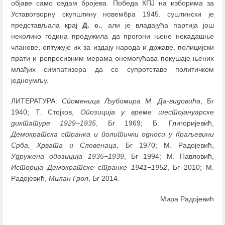
објаве само седам бројева. Победа КПЈ на изборима за
Уставотворну скупштину новембра 1945. суштински је
представљала крај
Д. с.
, али је владајућа партија још
неколико година продужила да прогони њене некадашње
чланове, оптужује их за издају народа и државе, полицијски
прати и репресивним мерама онемогућава покушаје њених
млађих симпатизера да се супротставе политичком
једноумљу.
ЛИТЕРАТУРА:
Споменица Љубомира М. Да-видовића
, Бг
1940; Т. Стојков,
Опозиција у време шестојануарске
диктатуре 1929−1935
, Бг 1969; Б. Глигоријевић,
Демократска странка и политички односи у Краљевини
Срба, Хрвата и Словенаца
, Бг 1970; М. Радојевић,
Удружена опозиција 1935−1939
, Бг 1994; М. Павловић,
Историја Демократске странке 1941−1952
, Бг 2010; М.
Радојевић,
Милан Грол
, Бг 2014.
Мира Радојевић