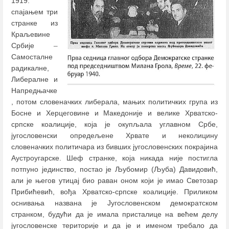
1919.
спајањем три
странке из
Краљевине
Србије
–
Самосталне
радикалне,
Либералне и
Напредњачке
, потом словеначких либерала, мањих политичких група из
Босне и Херцеговине и Македоније и велике Хрватско-
српске коалиције, која је окупљала углавном Србе,
југословенски опредељене Хрвате и неколицину
словеначких политичара из бивших југословенских покрајина
Аустроугарске. Шеф странке, која никада није постигла
потпуно јединство, постао је Љубомир (Љуба) Давидовић,
али је његов утицај био раван оном који је имао Светозар
Прибићевић, вођа Хрватско-српске коалиције. Приликом
оснивања названа је Југословенском демократском
странком, будући да је имала присталице на већем делу
југословенске територије и да је и именом требало да