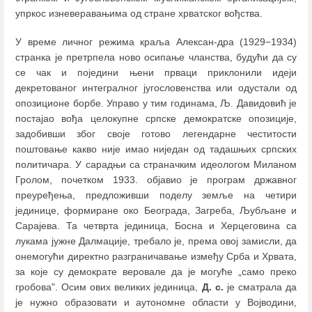
упркос изневеравањима од стране хрватског вођства.
У време личног режима краља Алексан-дра (1929−1934)
странка је претрпела ново осипање чланства, будући да су
се чак и поједини њени прваци приклонили идеји
декретованог интегралног југословенства или одустали од
опозиционе борбе. Управо у тим годинама, Љ. Давидовић је
постајао вођа целокупне српске демократске опозиције,
задобивши због своје готово легендарне честитости
поштовање какво није имао ниједан од тадашњих српских
политичара. У сарадњи са страначким идеологом Миланом
Гролом, почетком 1933. објавио је програм државног
преуређења, предложивши поделу земље на четири
јединице, формиране око Београда, Загреба, Љубљане и
Сарајева. Та четврта јединица, Босна и Херцеговина са
лукама јужне Далмације, требало је, према овој замисли, да
онемогући директно разграничавање између Срба и Хрвата,
за које су демократе веровале да је могуће „само преко
гробова". Осим ових великих јединица,
Д. с.
је сматрала да
је нужно образовати и аутономне области у Војводини,