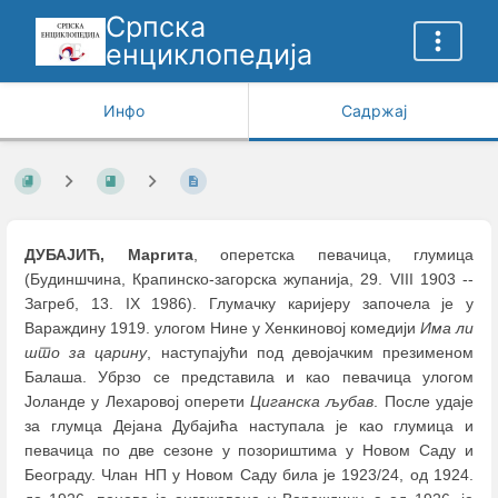
Српска
енциклопедија
Инфо
Садржај
ДУБАЈИЋ, Маргита
, оперетска певачица, глумица
(Будиншчина, Крапинско-загорска жупанија, 29. VIII 1903 --
Загреб, 13. IX 1986). Глумачку каријеру започела је у
Вараждину 1919. улогом Нине у Хенкиновој комедији
Има ли
што за царину
, наступајући под девојачким презименом
Балаша. Убрзо се представила и као певачица улогом
Јоланде у Лехаровој оперети
Циганска љубав
. После удаје
за глумца Дејана Дубајића наступала је као глумица и
певачица по две сезоне у позориштима у Новом Саду и
Београду. Члан НП у Новом Саду била је 1923/24, од 1924.