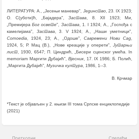
ЛИТЕРАТУРА: А., „Јесењи маневар",
Јединство
, 23. IX 1923;
О. С(уботи)ћ, „Бајадера",
Застава
, 8. XII 1923; Ми,
„Премијера
Бог освете
",
Застава
, 1. I 1924; А., „Госпођа с
камелијама",
Застава
, 3. V 1924; А., „Наши уметници",
Comoedia
, 1924, 23; А., „Одоше",
Савремени Нови Сад
,
1924, 5; Р. Мац (В.), „Нове креације у оперети",
Јутарњи
лист
, 1930, 6547; П. Циндрић, „Бисери сценског умећа. In
memoriam Маргити Дубајић",
Вјесник
, 17. IX 1986; Б. Полић,
„Mаргита Дубајић",
Музичка култура
, 1986, 1--3.
В. Крчмар
*Текст је објављен у 2. књизи III тома Српске енциклопедије
(2021)
Enter
section
select
Претходни
Следећи
mode