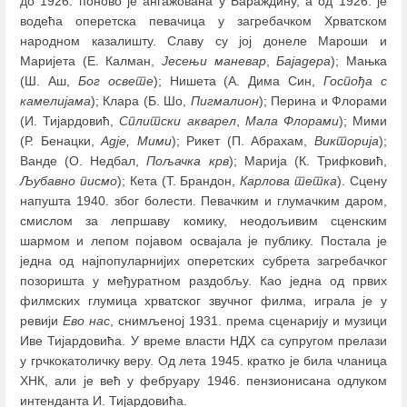
до 1926. поново је ангажована у Вараждину, а од 1926. је
водећа оперетска певачица у загребачком Хрватском
народном казалишту. Славу су јој донеле Мароши и
Маријета (Е. Калман,
Јесењи маневар
,
Бајадера
); Мањка
(Ш. Аш,
Бог освете
); Нишета (А. Дима Син,
Госпођа с
камелијама
); Клара (Б. Шо,
Пигмалион
); Перина и Флорами
(И. Тијардовић,
Сплитски акварел
,
Мала Флорами
); Мими
(Р. Бенацки,
Адје, Мими
); Рикет (П. Абрахам,
Викторија
);
Ванде (О. Недбал,
Пољачка крв
); Марија (К. Трифковић,
Љубавно писмо
); Кета (Т. Брандон,
Карлова тетка
). Сцену
напушта 1940. због болести. Певачким и глумачким даром,
смислом за лепршаву комику, неодољивим сценским
шармом и лепом појавом освајала је публику. Постала је
једна од најпопуларнијих оперетских субрета загребачког
позоришта у међуратном раздобљу. Као једна од првих
филмских глумица хрватског звучног филма, играла је у
ревији
Ево нас
, снимљеној 1931. према сценарију и музици
Иве Тијардовића. У време власти НДХ са супругом прелази
у грчкокатоличку веру. Од лета 1945. кратко је била чланица
ХНК, али је већ у фебруару 1946. пензионисана одлуком
интенданта И. Тијардовића.