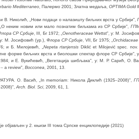
rbario Mediterraneo
, Палермо 2001; Златна медаља,
OPTIMA Gold 
и В. Николић, „Нови подаци о налазишту биљних врста у Србији",
 „О неким новим или мало познатим биљкама из СР Србије",
ГП
Флора СР Србије
, III, Бг 1972; „
Oenotheraceae
Wettst", у: М. Јосифов
 у: М. Јосифовић (ур.),
Флора СР Србије
, VII, Бг 1975; „
Orchidaceae
6; и Б. Милојевић, „
Nepeta
rtanjensis
Diklić et Milojević spec. nov
не форме биљних врста и биолошки спектар флоре СР Србије", у: 
1984; и Е. Вукићевић, „Вегетација шибљака", у: М. Р. Сарић, О. Васи
a
–
a review",
Bocconea
, 2001, 13.
АТУРА. О. Васић, „In memoriam: Никола Диклић (1925
–
2008)",
Г
–
2008)",
Arch. Biol. Sci
, 2009, 61, 1.
 је објављен у 2. књизи III тома Српске енциклопедије (2021)