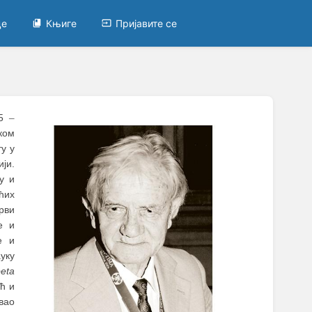
це
Књиге
Пријавите се
25
–
ком
у у
ији.
у и
ћих
рви
е и
е и
уку
eta
ић и
авао