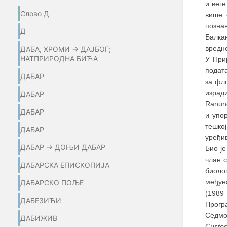
и веге
Слово Д
више 
позна
Д
Балка
вредн
ДАБА, ХРОМИ → ДАЈБОГ;
НАТПРИРОДНА БИЋА
У При
подат
ДАБАР
за фл
израд
ДАБАР
Ranunc
ДАБАР
и упо
тешкој
ДАБАР
уређи
ДАБАР → ДОЊИ ДАБАР
Био ј
члан с
ДАБАРСКА ЕПИСКОПИЈА
биоло
међун
ДАБАРСКО ПОЉЕ
(1989
ДАБЕЗИЋИ
Прогр
Седмо
ДАБИЖИВ
Custos