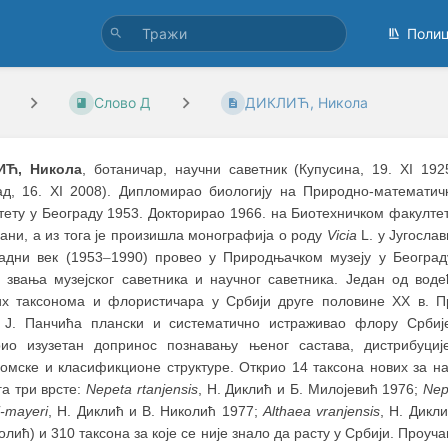
Поли
Слово Д
ДИКЛИЋ, Никола
ИЋ, Никола
, ботаничар, научни саветник (Купусина, 19. XI 19
ад, 16. XI 2008). Дипломирао биологију на Природно-математич
тету у Београду 1953. Докторирао 1966. на Биотехничком факултет
ни, а из тога је произишла монографија о роду
Vicia
L. у Југослав
адни век (1953
–
1990) провео у Природњачком музеју у Београд
о звања музејског саветника и научног саветника. Један од воде
х таксонома и флористичара у Србији друге половине XX в. П
 Ј. Панчића плански и систематично истраживао флору Србиј
рио изузетан допринос познавању њеног састава, дистрибуциј
номске и класификционе структуре. Открио 14 таксона нових за на
га три врсте:
Nepeta
rtanjensis
, Н. Диклић и Б. Милојевић 1976;
Nep
i-mayeri
, Н. Диклић и В. Николић 1977;
Althaea
vranjensis
, Н. Дикл
олић) и 310 таксона за које се није знало да расту у Србији. Проуч