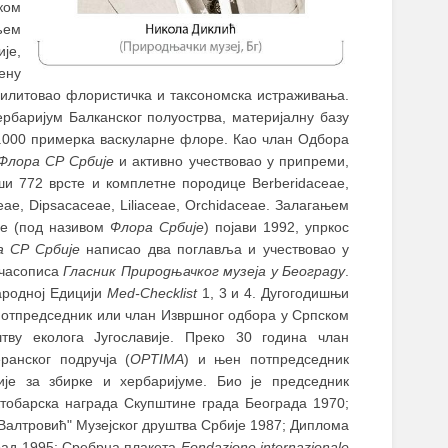
ком
љем
је,
ену
илитовао флористичка и таксономска истраживања.
рбаријум Балканског полуострва, материјалну базу
0.000 примерка васкуларне флоре. Као члан Одбора
Флора СР Србије
и активно учествовао у припреми,
ши 772 врсте и комплетне породице Berberidaceae,
ae, Dipsacaceae, Liliaceae, Orchidaceae. Залагањем
је (под називом
Флора Србије
) појави 1992, упркос
а СР Србије
написао два поглавља и учествовао у
 часописа
Гласник Природњачког музеја у Београду
.
ародној Едицији
Med-Checklist
1, 3 и 4. Дугогодишњи
, потпредседник или члан Извршног одбора у Српском
тву еколога Југославије. Преко 30 година члан
анског подручја (
OPTIMA
) и њен потпредседник
је за збирке и хербаријуме. Био је председник
тобарска награда Скупштине града Београда 1970;
Валтровић" Музејског друштва Србије 1987; Диплома
рад 1995; Сребрна плакета
Fondazione internazionale