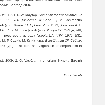
Medal
, Београд 2004.
ГПМ
, 1961, Б12; коаутор,
Nomenclator Pancicianus
, Бг
М
, 1969, Б24; „
Violaceae
De Cand.", у: М. Јосифовић
ић (ур.),
Флора СР Србије
, V, Бг 1973; „
Liliaceae
A. L.
Lindl.", у: М. Јосифовић (ур.),
Флора СР Србије
, VIII,
.
–
нова врста из рода
Nepeta
L.",
ГПМ
, 1976, Б31;
М. Р. Сарић, М. Којић (ур.),
Вегетација СР Србије
,
ћ (ур.), „The flora and vegetation on serpentines in
ПМ
, 2009, 2; O. Vasić, „In memoriam: Никола Диклић
Олга Васић