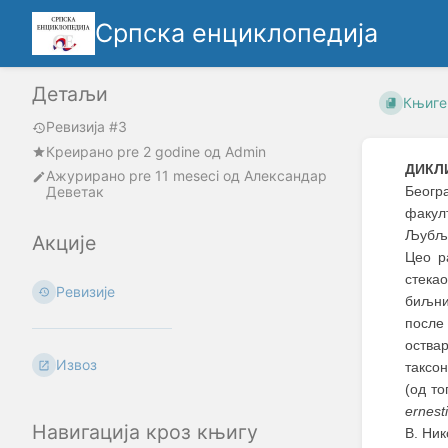
Српска енциклопедија
Детаљи
Књиге
Ревизија #3
Креирано
pre 2 godine
oд
Admin
ДИКЛ
Ажурирано
pre 11 meseci
од
Александар
Деветак
Беогр
факул
Љубља
Акције
Цео р
стека
Ревизије
биљни
после
оства
Извоз
таксо
(од то
ernest
Навигација кроз књигу
В. Ник