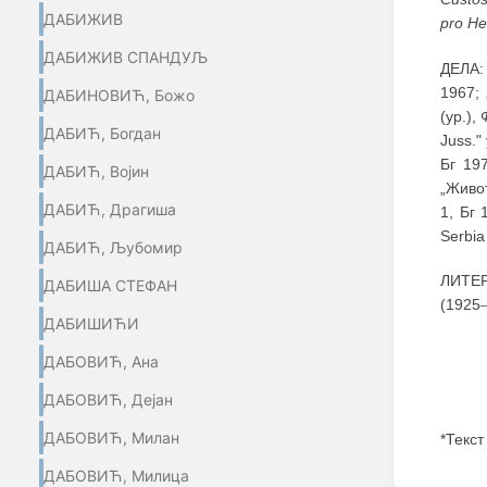
ДАБИЖИВ
pro He
ДАБИЖИВ СПАНДУЉ
ДЕЛА: 
1967;
ДАБИНОВИЋ, Божо
(ур.),
ДАБИЋ, Богдан
Juss."
Бг 197
ДАБИЋ, Војин
„Живот
ДАБИЋ, Драгиша
1, Бг 
Serbi
ДАБИЋ, Љубомир
ЛИТЕР
ДАБИША СТЕФАН
(1925
ДАБИШИЋИ
ДАБОВИЋ, Ана
ДАБОВИЋ, Дејан
ДАБОВИЋ, Милан
*Текст
ДАБОВИЋ, Милица
Enter