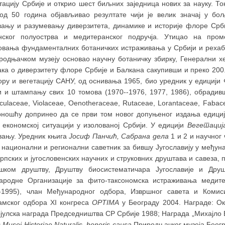
тацију Србије и открио шест биљних заједница нових за науку. То
од 50 година објављивао резултате чији је велик значај у бо
вању и разумевању диверзитета, динамике и историје флоре Срби
нског полуострва и медитеранског подручја. Утицао на пром
овања фундаменталних ботаничких истраживања у Србији и рехаб
родњачком музеју основао научну ботаничку збирку, Генерални хе
ака о диверзитету флоре Србије и Балкана сакупивши и преко 20
ору и вегетацију САНУ, од оснивања 1965, био уредник у едицији
и и штампању свих 10 томова (1970--1976, 1977, 1986), обрадив
ulaceae, Violaceae, Oenotheraceae, Rutaceae, Lorantaceae, Fabace
рношћу допринео да се први том новог допуњеног издања едици
 економској ситуацији у изолованој Србији. У едицији
Вегетациј
вању. Уредник књига
Јосиф Панчић, Сабрана дела
1 и 2 и научног
е национални и регионални саветник за бившу Југославију у међун
рпских и југословенских научних и струковних друштава и савеза
шком друштву, Друштву биосистематичара Југославије и Друш
ародне Организације за фито-таксономска истраживања медитер
–
1995), члан Међународног одбора, Извршног савета и Комиси
амског одбора XI конгреса
OPTIMA
у Београду 2004. Награде: Ок
јулска награда Председништва СР Србије 1988; Награда „Михајло 
 Musei Historiae Naturalis
,
honoris causa
Природњачког музеја Беог